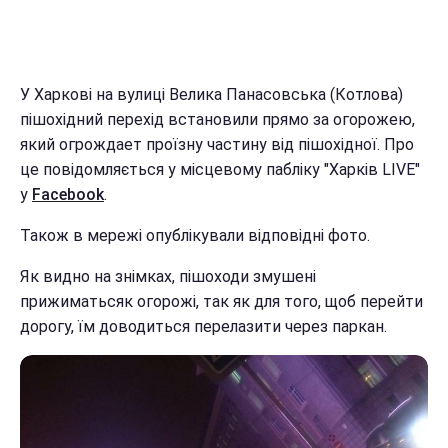
У Харкові на вулиці Велика Панасовська (Котлова)
пішохідний перехід встановили прямо за огорожею,
який огрождает проїзну частину від пішохідної. Про
це повідомляється у місцевому пабліку "Харків LIVE"
у
Facebook
.
Також в мережі опублікували відповідні фото.
Як видно на знімках, пішоходи змушені
прижиматьсяк огорожі, так як для того, щоб перейти
дорогу, їм доводиться перелазити через паркан.