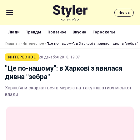
rbc.ua
Люди
Тренды
Полезное
Вкусно
Гороскопы
Главная
›
Интересное
›
"Це по-нашому": в Харкові з'явилася дивна "зебра"
ИНТЕРЕСНОЕ
20 декабря 2018, 19:37
"Це по-нашому": в Харкові з'явилася
дивна "зебра"
Харків'яни скаржаться в мережі на таку ініціативу міської
влади