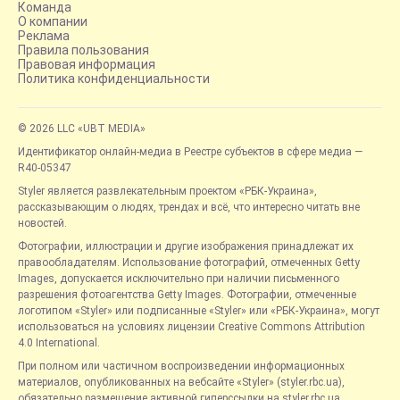
Команда
О компании
Реклама
Правила пользования
Правовая информация
Политика конфиденциальности
© 2026 LLC «UBT MEDIA»
Идентификатор онлайн-медиа в Реестре субъектов в сфере медиа —
R40-05347
Styler является развлекательным проектом «РБК-Украина»,
рассказывающим о людях, трендах и всё, что интересно читать вне
новостей.
Фотографии, иллюстрации и другие изображения принадлежат их
правообладателям. Использование фотографий, отмеченных Getty
Images, допускается исключительно при наличии письменного
разрешения фотоагентства Getty Images. Фотографии, отмеченные
логотипом «Styler» или подписанные «Styler» или «РБК-Украина», могут
использоваться на условиях лицензии Creative Commons Attribution
4.0 International.
При полном или частичном воспроизведении информационных
материалов, опубликованных на вебсайте «Styler» (styler.rbc.ua),
обязательно размещение активной гиперссылки на styler.rbc.ua,