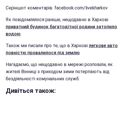
Скріншот коментарів: facebook.com/livekharkov
Як повідомлялося раніше, нещодавно в Харкові
приватний будинок багатодітної родини затопило
водою
.
Також ми писали про те, що в Харкові
легкове авто
повністю провалилося під землю
.
Нагадаємо, що нещодавно в мережі розповіли, як
жителі Вінниці з приходом зими потерпають від
бездіяльності комунальних служб.
Дивіться також: