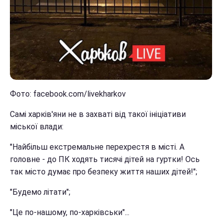
Фото: facebook.com/livekharkov
Самі харків'яни не в захваті від такої ініціативи
міської влади:
"Найбільш екстремальне перехрестя в місті. А
головне - до ПК ходять тисячі дітей на гуртки! Ось
так місто думає про безпеку життя наших дітей!";
"Будемо літати";
"Це по-нашому, по-харківськи"...