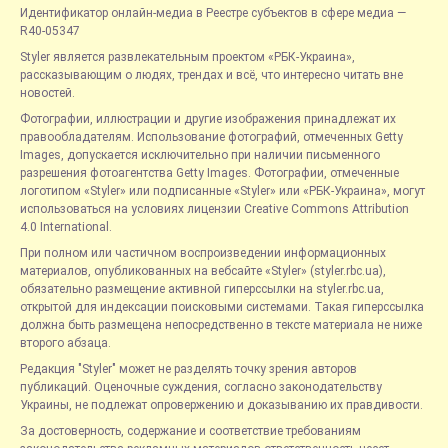
Идентификатор онлайн-медиа в Реестре субъектов в сфере медиа —
R40-05347
Styler является развлекательным проектом «РБК-Украина»,
рассказывающим о людях, трендах и всё, что интересно читать вне
новостей.
Фотографии, иллюстрации и другие изображения принадлежат их
правообладателям. Использование фотографий, отмеченных Getty
Images, допускается исключительно при наличии письменного
разрешения фотоагентства Getty Images. Фотографии, отмеченные
логотипом «Styler» или подписанные «Styler» или «РБК-Украина», могут
использоваться на условиях лицензии Creative Commons Attribution
4.0 International.
При полном или частичном воспроизведении информационных
материалов, опубликованных на вебсайте «Styler» (styler.rbc.ua),
обязательно размещение активной гиперссылки на styler.rbc.ua,
открытой для индексации поисковыми системами. Такая гиперссылка
должна быть размещена непосредственно в тексте материала не ниже
второго абзаца.
Редакция "Styler" может не разделять точку зрения авторов
публикаций. Оценочные суждения, согласно законодательству
Украины, не подлежат опровержению и доказыванию их правдивости.
За достоверность, содержание и соответствие требованиям