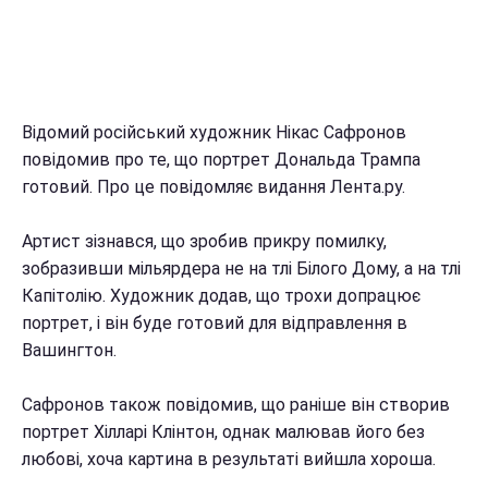
Відомий російський художник Нікас Сафронов
повідомив про те, що портрет Дональда Трампа
готовий. Про це повідомляє видання Лента.ру.
Артист зізнався, що зробив прикру помилку,
зобразивши мільярдера не на тлі Білого Дому, а на тлі
Капітолію. Художник додав, що трохи допрацює
портрет, і він буде готовий для відправлення в
Вашингтон.
Сафронов також повідомив, що раніше він створив
портрет Хілларі Клінтон, однак малював його без
любові, хоча картина в результаті вийшла хороша.