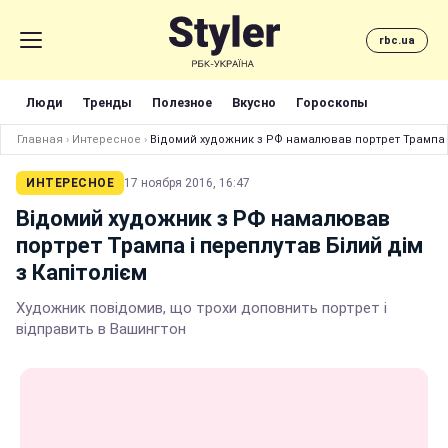
rbc.ua
Люди
Тренды
Полезное
Вкусно
Гороскопы
Главная
›
Интересное
›
Відомий художник з РФ намалював портрет Трампа і 
ИНТЕРЕСНОЕ
17 ноября 2016, 16:47
Відомий художник з РФ намалював
портрет Трампа і переплутав Білий дім
з Капітолієм
Художник повідомив, що трохи доповнить портрет і
відправить в Вашингтон