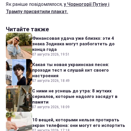
Як раніше повідомлялося,
у Чорногорії Путіну і
Трампу присвятили плакат.
Читайте также
Финансовая удача уже близко: эти 4
знака Зодиака могут разбогатеть до
конца года
07 августа 2026, 19:51
Какая ты новая украинская песня:
проходи тест и слушай хит своего
настроения
07 августа 2026, 18:49
С ними не уснешь до утра: 8 жутких
сериалов, которые надолго засядут в
памяти
07 августа 2026, 18:09
10 вещей, которыми нельзя протирать
экран телефона: они могут его испортить
07 августа 2026, 17:18