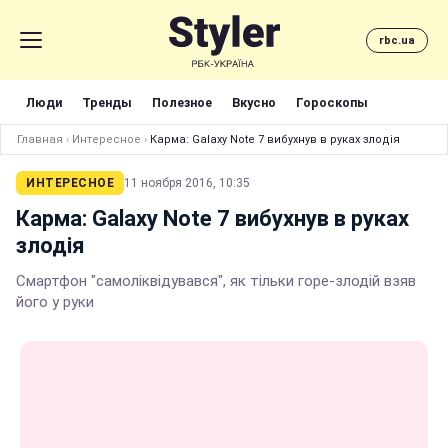
rbc.ua
Люди
Тренды
Полезное
Вкусно
Гороскопы
Главная
›
Интересное
›
Карма: Galaxy Note 7 вибухнув в руках злодія
ИНТЕРЕСНОЕ
11 ноября 2016, 10:35
Карма: Galaxy Note 7 вибухнув в руках
злодія
Смартфон "самоліквідувався", як тільки горе-злодій взяв
його у руки