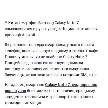
У Китаї смартфон Samsung Galaxy Note 7
самознищився в руках у злодія. Інцидент стався в
провінції Аньхой.
Як розповів господар смартфона, у нього вкрали
телефон, коли він заснув в одному з інтернет-кафе.
Прокинувшись, він не знайшов Galaxy Note 7.
Поліцейські, до яких він звернувся, змогли
повернути власнику лише рештки смартфона.
Злочинець, як наголошується в місцевих ЗМІ, втік.
Нагадаємо, смартфон
Galaxy Note 7 неодноразово
спалахував
без видимих на те причин, при цьому
інциденти траплялися в транспорті, так і в інших
громадських місцях.