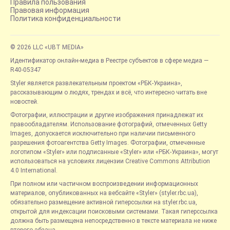
Правила пользования
Правовая информация
Политика конфиденциальности
© 2026 LLC «UBT MEDIA»
Идентификатор онлайн-медиа в Реестре субъектов в сфере медиа —
R40-05347
Styler является развлекательным проектом «РБК-Украина»,
рассказывающим о людях, трендах и всё, что интересно читать вне
новостей.
Фотографии, иллюстрации и другие изображения принадлежат их
правообладателям. Использование фотографий, отмеченных Getty
Images, допускается исключительно при наличии письменного
разрешения фотоагентства Getty Images. Фотографии, отмеченные
логотипом «Styler» или подписанные «Styler» или «РБК-Украина», могут
использоваться на условиях лицензии Creative Commons Attribution
4.0 International.
При полном или частичном воспроизведении информационных
материалов, опубликованных на вебсайте «Styler» (styler.rbc.ua),
обязательно размещение активной гиперссылки на styler.rbc.ua,
открытой для индексации поисковыми системами. Такая гиперссылка
должна быть размещена непосредственно в тексте материала не ниже