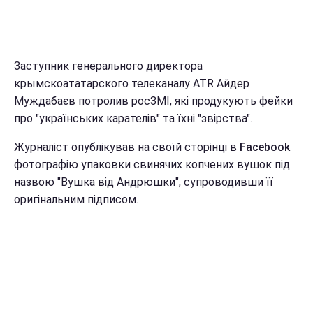
Заступник генерального директора
крымскоататарского телеканалу ATR Айдер
Муждабаєв потролив росЗМІ, які продукують фейки
про "українських карателів" та їхні "звірства".
Журналіст опублікував на своїй сторінці в
Facebook
фотографію упаковки свинячих копчених вушок під
назвою "Вушка від Андрюшки", супроводивши її
оригінальним підписом.