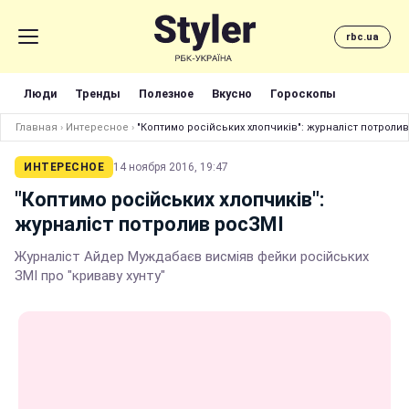
rbc.ua
Люди
Тренды
Полезное
Вкусно
Гороскопы
Главная
›
Интересное
›
"Коптимо російських хлопчиків": журналіст потроли
ИНТЕРЕСНОЕ
14 ноября 2016, 19:47
"Коптимо російських хлопчиків":
журналіст потролив росЗМІ
Журналіст Айдер Муждабаєв висміяв фейки російських
ЗМІ про "криваву хунту"