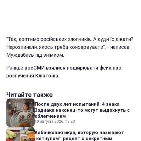
"Так, коптимо російських хлопчиків. А куди їх дівати?
Нарозпинали, якось треба консервувати", - написав
Муждабаєв під знімком.
Раніше
росСМИ взялися поширювати фейк про
розлучення Клінтонів
.
Читайте также
После двух лет испытаний: 4 знака
Зодиака наконец-то могут выдохнуть с
облегчением
10 августа 2026, 19:23
Кабачковая икра, которую называют
"кетчупом": рецепт с секретным