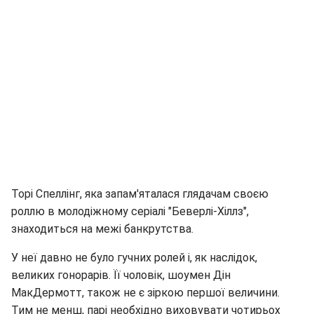
Торі Спеллінг, яка запам'яталася глядачам своєю
роллю в молодіжному серіалі "Беверлі-Хіллз",
знаходиться на межі банкрутства.
У неї давно не було гучних ролей і, як наслідок,
великих гонорарів. Її чоловік, шоумен Дін
МакДермотт, також не є зіркою першої величини.
Тим не менш, парі необхідно виховувати чотирьох