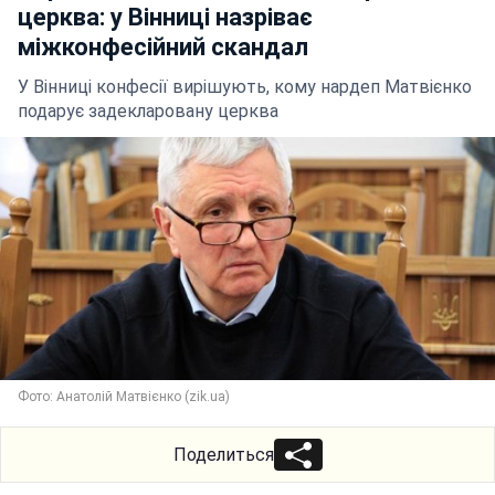
церква: у Вінниці назріває
міжконфесійний скандал
У Вінниці конфесії вирішують, кому нардеп Матвієнко
подарує задекларовану церква
Фото: Анатолій Матвієнко (zik.ua)
Поделиться