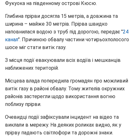
Фукуока на південному острові Кюсю.
Глибина прірви досягла 15 метрів, а довжина та
ширина – майже 30 метрів. Прірва швидко
наповнилася водою з труб під дорогою, передає "
24
канал
". Причиною обвалу частини чотирьохполосого
шосе міг стати витік газу.
З місця події евакуювали всіх водіїв і мешканців
наближених територій.
Місцева влада попередила громадян про можливий
витік газу в районі обвалу. Тому жителів окружних
районів застерегли щодо використання вогню
поблизу прірви.
Очевидці події зафіксували інцидент на відео та
виклали в мережу. На деяких роликах видно, як у
прірву падають світлофори та дорожні знаки.