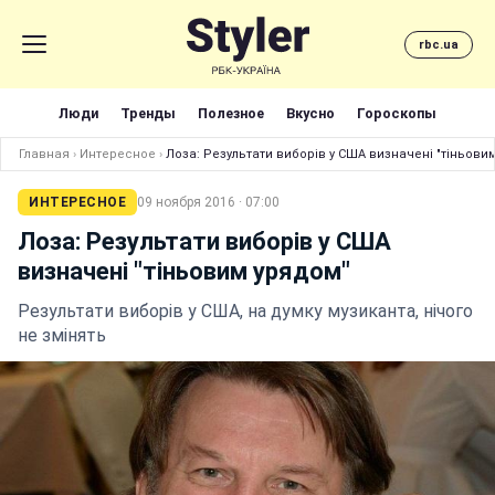
rbc.ua
Люди
Тренды
Полезное
Вкусно
Гороскопы
Главная
›
Интересное
›
Лоза: Результати виборів у США визначені "тіньови
ИНТЕРЕСНОЕ
09 ноября 2016 · 07:00
Лоза: Результати виборів у США
визначені "тіньовим урядом"
Результати виборів у США, на думку музиканта, нічого
не змінять