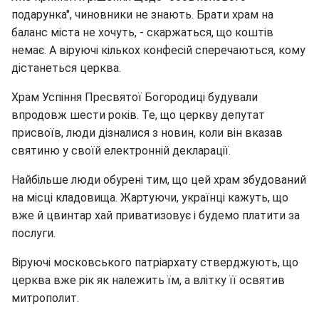
подарунка", чиновники не знають. Брати храм на
баланс міста не хочуть, - скаржаться, що коштів
немає. А віруючі кількох конфесій сперечаються, кому
дістанеться церква.
Храм Успіння Пресвятої Богородиці будували
впродовж шести років. Те, що церкву депутат
присвоїв, люди дізналися з новин, коли він вказав
святиню у своїй електронній декларації.
Найбільше люди обурені тим, що цей храм збудований
на місці кладовища. Жартуючи, українці кажуть, що
вже й цвинтар хай приватизовує і будемо платити за
послуги.
Віруючі московського патріархату стверджують, що
церква вже рік як належить їм, а влітку її освятив
митрополит.