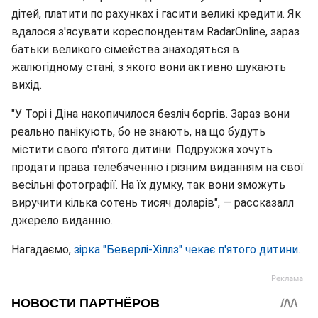
дітей, платити по рахунках і гасити великі кредити. Як
вдалося з'ясувати кореспондентам RadarOnline, зараз
батьки великого сімейства знаходяться в
жалюгідному стані, з якого вони активно шукають
вихід.
"У Торі і Діна накопичилося безліч боргів. Зараз вони
реально панікують, бо не знають, на що будуть
містити свого п'ятого дитини. Подружжя хочуть
продати права телебаченню і різним виданням на свої
весільні фотографії. На їх думку, так вони зможуть
виручити кілька сотень тисяч доларів", — рассказалл
джерело виданню.
Нагадаємо,
зірка "Беверлі-Хіллз" чекає п'ятого дитини.