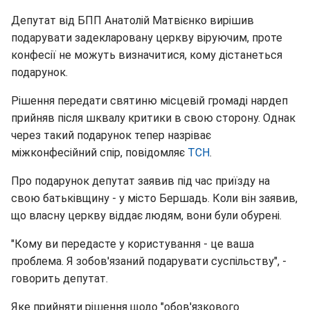
Депутат від БПП Анатолій Матвієнко вирішив
подарувати задекларовану церкву віруючим, проте
конфесії не можуть визначитися, кому дістанеться
подарунок.
Рішення передати святиню місцевій громаді нардеп
прийняв після шквалу критики в свою сторону. Однак
через такий подарунок тепер назріває
міжконфесійний спір, повідомляє
ТСН
.
Про подарунок депутат заявив під час приїзду на
свою батьківщину - у місто Бершадь. Коли він заявив,
що власну церкву віддає людям, вони були обурені.
"Кому ви передасте у користування - це ваша
проблема. Я зобов'язаний подарувати суспільству", -
говорить депутат.
Яке прийняти рішення щодо "обов'язкового