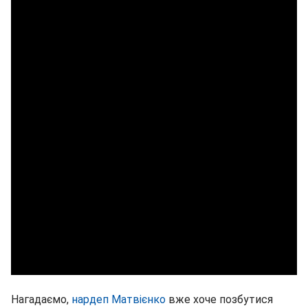
Нагадаємо,
нардеп Матвієнко
вже хоче позбутися