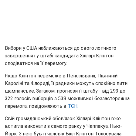
Вибори у США наближаються до свого логічного
завершення і у штабі кандидата Хілларі Клінтон
сподіватися на її перемогу.
Якщо Клінтон переможе в Пенсільванії, Північній
Кароліні та Флориді, її радники можуть спокійно пити
шампанське. Загалом, прогнози її штабу - від 293 до
322 голосів виборців з 538 можливих і беззастережна
перемога, повідомляють в
ТСН.
Свій громадянський обов'язок Хілларі Клінтон вже
встигла виконати з самого ранку у Чаппакуа, Нью-
Йорк. З нею був її чоловік Білл Клінтон. Голосувала