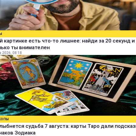
Ы
й картинке есть что-то лишнее: найди за 20 секунд и 
лько ты внимателен
а 2026, 08:18
КОПЫ
лыбнется судьба 7 августа: карты Таро дали подсказ
наков Зодиака