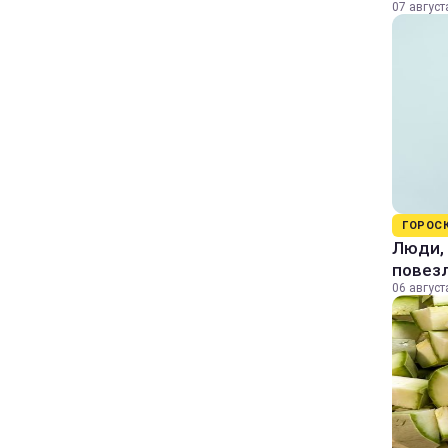
07 август
ГОРОС
Люди, 
повезл
06 август