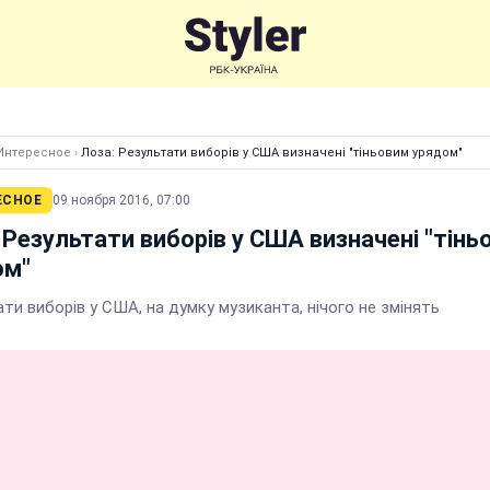
Интересное
›
Лоза: Результати виборів у США визначені "тіньовим урядом"
ЕСНОЕ
09 ноября 2016, 07:00
 Результати виборів у США визначені "тінь
ом"
ти виборів у США, на думку музиканта, нічого не змінять