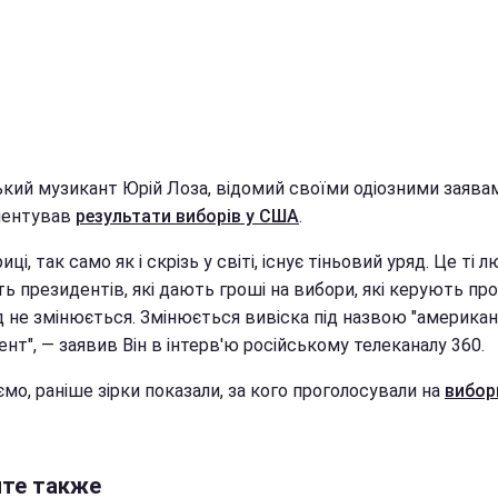
ький музикант Юрій Лоза, відомий своїми одіозними заява
ментував
результати виборів у США
.
иці, так само як і скрізь у світі, існує тіньовий уряд. Це ті л
ь президентів, які дають гроші на вибори, які керують пр
д не змінюється. Змінюється вивіска під назвою "америка
нт", — заявив Він в інтерв'ю російському телеканалу 360.
мо, раніше зірки показали, за кого проголосували на
вибор
йте также