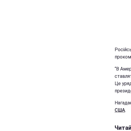
Російс
проко
“В Амер
ставлят
Це уря
президе
Нагадає
США
.
Чита