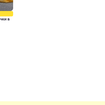
чки в