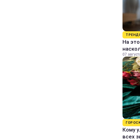
ТРЕНД
На это
наско
07 август
ГОРОС
Кому у
всех з