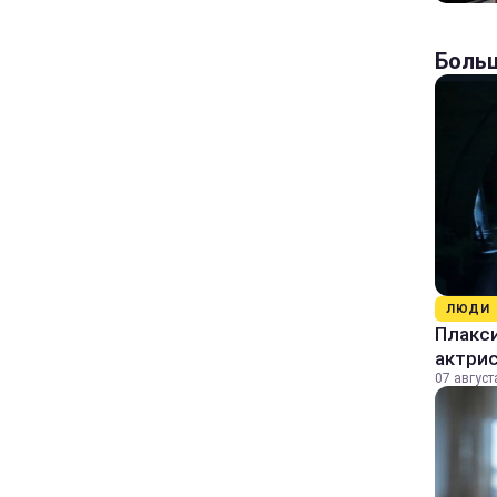
Больш
ЛЮДИ
Плакси
актрис
07 август