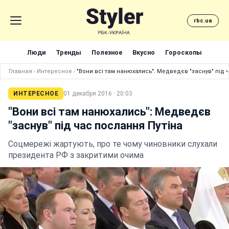
rbc.ua
Люди
Тренды
Полезное
Вкусно
Гороскопы
Главная
›
Интересное
›
"Вони всі там нанюхались": Медведєв "заснув" під 
ИНТЕРЕСНОЕ
01 декабря 2016 · 20:03
"Вони всі там нанюхались": Медведєв
"заснув" під час послання Путіна
Соцмережі жартують, про те чому чиновники слухали
президента РФ з закритими очима