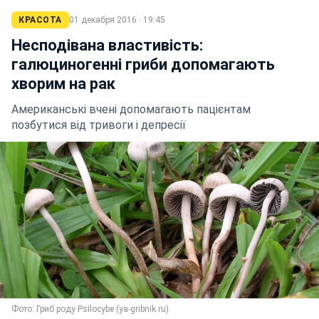
КРАСОТА
01 декабря 2016 · 19:45
Несподівана властивість:
галюциногенні гриби допомагають
хворим на рак
Американські вчені допомагають пацієнтам
позбутися від тривоги і депресії
Фото: Гриб роду Psilocybe (ya-gribnik.ru)