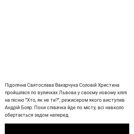
Підопічна Святослава Вакарчука Соловій Христина
пройшлася по вуличках Львова у своєму новому кліпі
на пісню "Хто, як не ти?", режисером якого виступив
Андрій Бояр. Поки співачка йде по місту, всі навколо
обертається задом наперед.