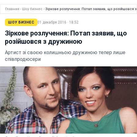
Главная
›
Шоу бизнес
›
Зіркове розлучення: Потап заявив, що розійшовся 
ШОУ БИЗНЕС
01 декабря 2016 · 18:52
Зіркове розлучення: Потап заявив, що
розійшовся з дружиною
Артист зі своєю колишньою дружиною тепер лише
співпродюсери