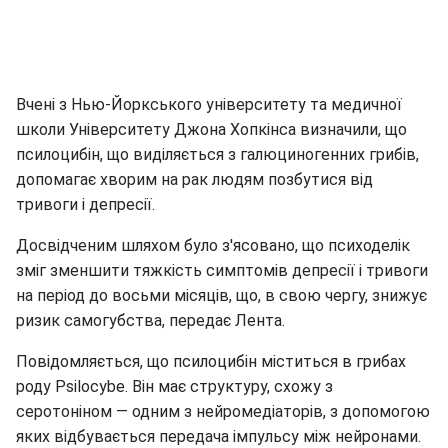
Вчені з Нью-Йоркського університету та медичної
школи Університету Джона Хопкінса визначили, що
псилоцибін, що виділяється з галюциногенних грибів,
допомагає хворим на рак людям позбутися від
тривоги і депресії.
Досвідченим шляхом було з'ясовано, що психоделік
зміг зменшити тяжкість симптомів депресії і тривоги
на період до восьми місяців, що, в свою чергу, знижує
ризик самогубства, передає Лента.
Повідомляється, що псилоцибін міститься в грибах
роду Psilocybe. Він має структуру, схожу з
серотоніном — одним з нейромедіаторів, з допомогою
яких відбувається передача імпульсу між нейронами.