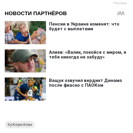
Ку-Клукс-Клан