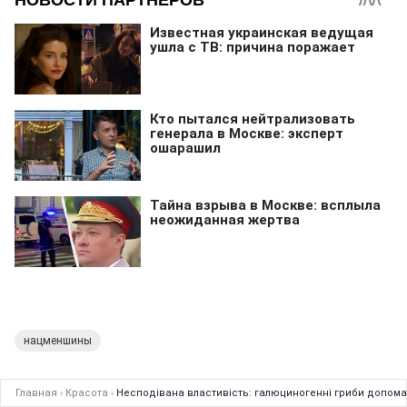
нацменшины
Главная
›
Красота
›
Несподівана властивість: галюциногенні гриби допома