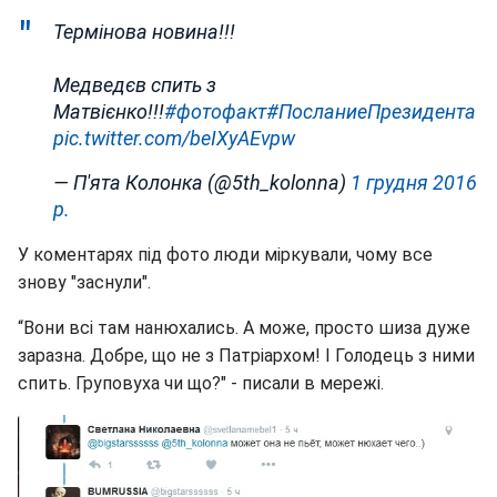
Термінова новина!!!
Медведєв спить з
Матвієнко!!!
#фотофакт
#ПосланиеПрезидента
pic.twitter.com/beIXyAEvpw
— П'ята Колонка (@5th_kolonna)
1 грудня 2016
р.
У коментарях під фото люди міркували, чому все
знову "заснули".
“Вони всі там нанюхались. А може, просто шиза дуже
заразна. Добре, що не з Патріархом! І Голодець з ними
спить. Груповуха чи що?" - писали в мережі.