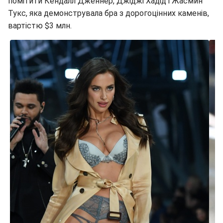
помітити Кендалл Дженнер, Джіджі Хадід і Жасмин
Тукс, яка демонструвала бра з дорогоцінних каменів,
вартістю $3 млн.