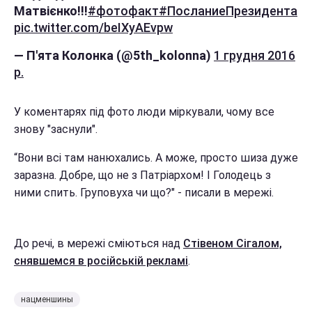
Матвієнко!!!
#фотофакт
#ПосланиеПрезидента
pic.twitter.com/beIXyAEvpw
— П'ята Колонка (@5th_kolonna)
1 грудня 2016
р.
У коментарях під фото люди міркували, чому все
знову "заснули".
“Вони всі там нанюхались. А може, просто шиза дуже
заразна. Добре, що не з Патріархом! І Голодець з
ними спить. Груповуха чи що?" - писали в мережі.
До речі, в мережі сміються над
Стівеном Сігалом,
снявшемся в російській рекламі
.
нацменшины