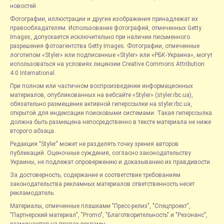
новостей.
Фотографии, иллюстрации и другие изображения принадлежат их
правообладателям. Использование фотографий, отмеченных Getty
Images, допускается исключительно при наличии письменного
разрешения фотоагентства Getty Images. Фотографии, отмеченные
логотипом «Styler» или подписанные «Styler» или «РБК-Украина», могут
использоваться на условиях лицензии Creative Commons Attribution
4.0 International.
При полном или частичном воспроизведении информационных
материалов, опубликованных на вебсайте «Styler» (styler.rbc.ua),
обязательно размещение активной гиперссылки на styler.rbc.ua,
открытой для индексации поисковыми системами. Такая гиперссылка
должна быть размещена непосредственно в тексте материала не ниже
второго абзаца.
Редакция "Styler" может не разделять точку зрения авторов
публикаций. Оценочные суждения, согласно законодательству
Украины, не подлежат опровержению и доказыванию их правдивости.
За достоверность, содержание и соответствие требованиям
законодательства рекламных материалов ответственность несет
рекламодатель.
Материалы, отмеченные плашками "Пресс-релиз", "Спецпроект",
"Партнерский материал", "Promo", "Благотворительность" и "Резонанс",