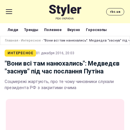
rbc.ua
Люди
Тренды
Полезное
Вкусно
Гороскопы
Главная
›
Интересное
›
"Вони всі там нанюхались": Медведєв "заснув" під 
ИНТЕРЕСНОЕ
01 декабря 2016, 20:03
"Вони всі там нанюхались": Медведєв
"заснув" під час послання Путіна
Соцмережі жартують, про те чому чиновники слухали
президента РФ з закритими очима