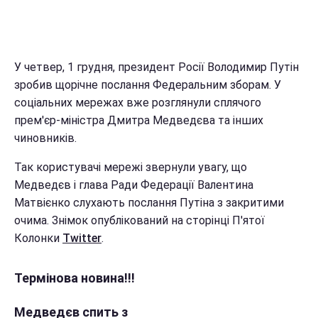
У четвер, 1 грудня, президент Росії Володимир Путін
зробив щорічне послання Федеральним зборам. У
соціальних мережах вже розглянули сплячого
прем'єр-міністра Дмитра Медведєва та інших
чиновників.
Так користувачі мережі звернули увагу, що
Медведєв і глава Ради Федерації Валентина
Матвієнко слухають послання Путіна з закритими
очима. Знімок опублікований на сторінці П'ятої
Колонки
Twitter
.
Термінова новина!!!
Медведєв спить з