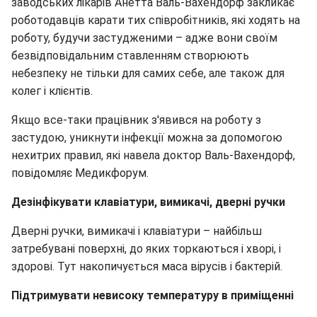
заводських лікарів Анетта Валь-Вахендорф закликає
роботодавців карати тих співробітників, які ходять на
роботу, будучи застудженими – адже вони своїм
безвідповідальним ставленням створюють
небезпеку не тільки для самих себе, але також для
колег і клієнтів.
Якщо все-таки працівник з'явився на роботу з
застудою, уникнути інфекції можна за допомогою
нехитрих правил, які навела доктор Валь-Вахендорф,
повідомляє Медикфорум.
Дезінфікувати клавіатури, вимикачі, дверні ручки
Дверні ручки, вимикачі і клавіатури – найбільш
затребувані поверхні, до яких торкаються і хворі, і
здорові. Тут накопичується маса вірусів і бактерій.
Підтримувати невисоку температуру в приміщенні