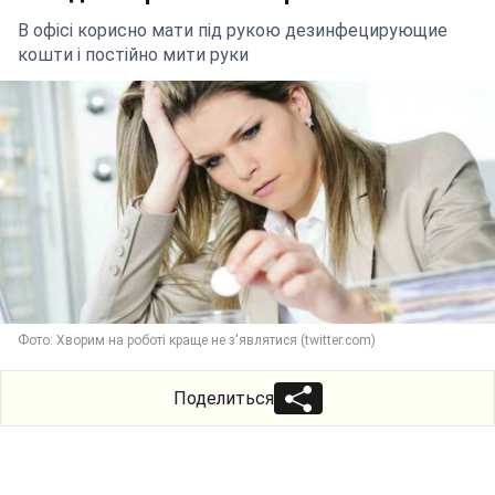
В офісі корисно мати під рукою дезинфецирующие
кошти і постійно мити руки
Фото: Хворим на роботі краще не з'являтися (twitter.com)
Поделиться