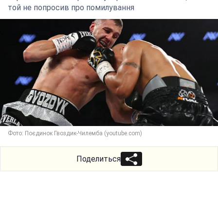
той не попросив про помилування
Фото: Поєдинок Гвоздик-Чилемба (youtube.com)
Поделиться