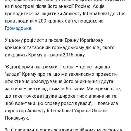
на півострові після його анексії Росією. Акція
проводиться за ініціативи Amnesty International до Дня
прав людини у 200 країнах світу, повідомляє
Громадське
.
У цьому році листи писали Ервіну Ібрагімову –
кримськотатарській громадському діячеві, якого
викрали в Криму в травні 2016 року.
"Є дві форми підтримки. Перша – це петиція до
"влади" Криму про те, що ми закликаємо провести
ефективне розслідування його зникнення і друга
частина – листи підтримки батькам. Ми віримо в те,
що таке точкове і дуже широке тиск вплине на те,
щоб все-таки цю справу розслідували", – пояснила
директор Amnesty International Україна Оксана
Покальчук.
За її словами, щороку завдяки подібному марафону у