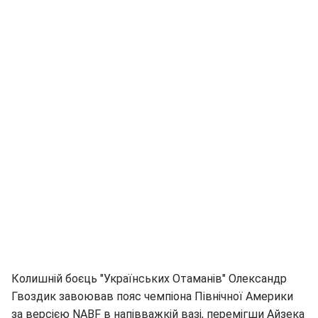
Колишній боєць "Українських Отаманів" Олександр
Гвоздик завоював пояс чемпіона Північної Америки
за версією NABF в напівважкій вазі, перемігши Айзека