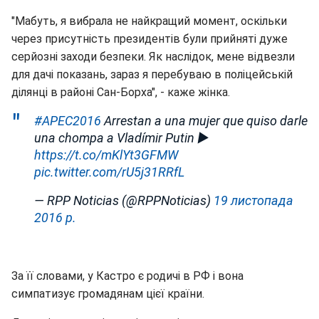
"Мабуть, я вибрала не найкращий момент, оскільки
через присутність президентів були прийняті дуже
серйозні заходи безпеки. Як наслідок, мене відвезли
для дачі показань, зараз я перебуваю в поліцейській
ділянці в районі Сан-Борха", - каже жінка.
#APEC2016
Arrestan a una mujer que quiso darle
una chompa a Vladímir Putin ►
https://t.co/mKlYt3GFMW
pic.twitter.com/rU5j31RRfL
— RPP Noticias (@RPPNoticias)
19 листопада
2016 р.
За її словами, у Кастро є родичі в РФ і вона
симпатизує громадянам цієї країни.