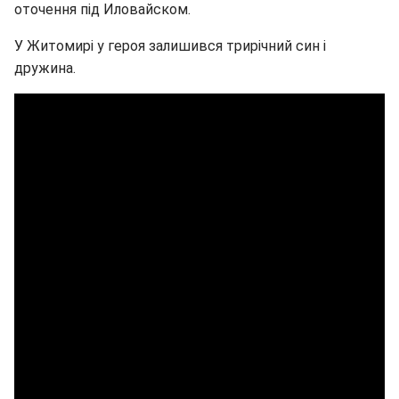
оточення під Иловайском.
У Житомирі у героя залишився трирічний син і
дружина.