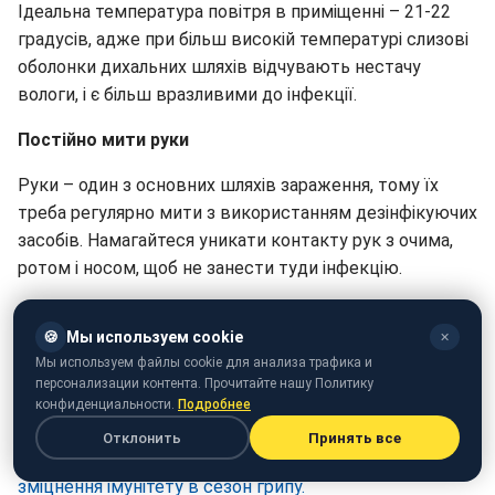
Ідеальна температура повітря в приміщенні – 21-22
градусів, адже при більш високій температурі слизові
оболонки дихальних шляхів відчувають нестачу
вологи, і є більш вразливими до інфекції.
Постійно мити руки
Руки – один з основних шляхів зараження, тому їх
треба регулярно мити з використанням дезінфікуючих
засобів. Намагайтеся уникати контакту рук з очима,
ротом і носом, щоб не занести туди інфекцію.
При захворюванні залишатися вдома
🍪
Мы используем cookie
✕
Не заражайте інших і приділіть більше уваги своєму
Мы используем файлы cookie для анализа трафика и
здоров'ю. Пам'ятайте – хворий співробітник – поганий
персонализации контента. Прочитайте нашу Политику
конфиденциальности.
Подробнее
помічник на роботі.
Отклонить
Принять все
Нагадуємо, раніше були названі
п'ять кращих способів
зміцнення імунітету в сезон грипу.