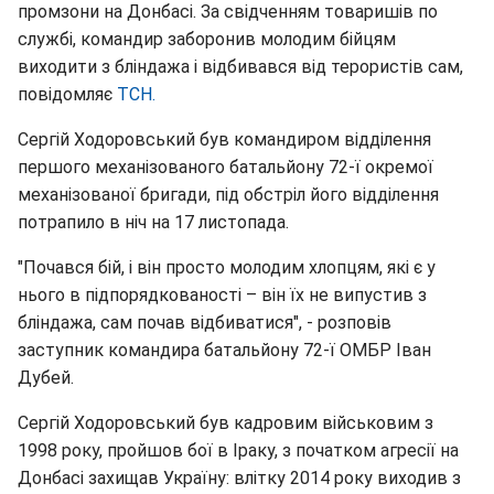
промзони на Донбасі. За свідченням товаришів по
службі, командир заборонив молодим бійцям
виходити з бліндажа і відбивався від терористів сам,
повідомляє
ТСН.
Сергій Ходоровський був командиром відділення
першого механізованого батальйону 72-ї окремої
механізованої бригади, під обстріл його відділення
потрапило в ніч на 17 листопада.
"Почався бій, і він просто молодим хлопцям, які є у
нього в підпорядкованості – він їх не випустив з
бліндажа, сам почав відбиватися", - розповів
заступник командира батальйону 72-ї ОМБР Іван
Дубей.
Сергій Ходоровський був кадровим військовим з
1998 року, пройшов бої в Іраку, з початком агресії на
Донбасі захищав Україну: влітку 2014 року виходив з