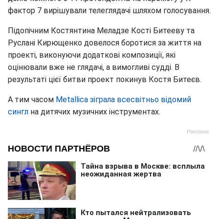
фактор 7 вирішували телеглядачі шляхом голосування.
Підопічним Костянтина Меладзе Кості Битееву та
Руслані Кирющенко довелося боротися за життя на
проекті, виконуючи додаткові композиції, які
оцінювали вже не глядачі, а вимогливі судді. В
результаті цієї битви проект покинув Костя Битеєв.
А тим часом
Metallica зіграла всесвітньо відомий
сингл
на дитячих музичних інструментах.