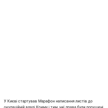
У Києві стартував Марафон написання листів до
окупаційній владі Криму і тим, чиї права були порушені