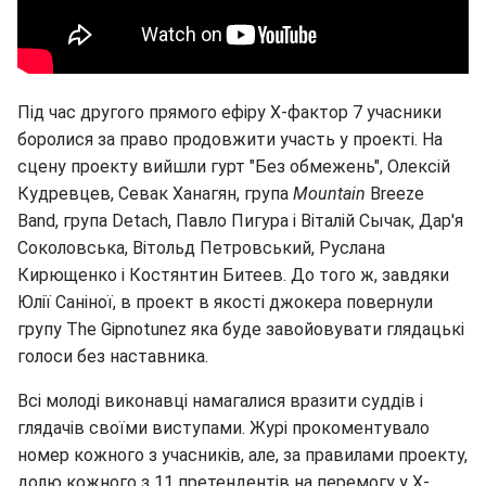
Під час другого прямого ефіру Х-фактор 7 учасники
боролися за право продовжити участь у проекті. На
сцену проекту вийшли гурт "Без обмежень", Олексій
Кудревцев, Севак Ханагян, група
Mountain
Breeze
Band, група Detach, Павло Пигура і Віталій Сычак, Дар'я
Соколовська, Вітольд Петровський, Руслана
Кирющенко і Костянтин Битеев. До того ж, завдяки
Юлії Саніної, в проект в якості джокера повернули
групу The Gipnotunez яка буде завойовувати глядацькі
голоси без наставника.
Всі молоді виконавці намагалися вразити суддів і
глядачів своїми виступами. Журі прокоментувало
номер кожного з учасників, але, за правилами проекту,
долю кожного з 11 претендентів на перемогу у Х-