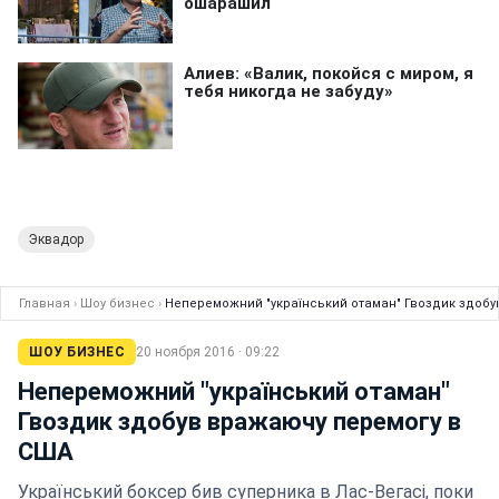
Эквадор
Главная
›
Шоу бизнес
›
Непереможний "український отаман" Гвоздик здоб
ШОУ БИЗНЕС
20 ноября 2016 · 09:22
Непереможний "український отаман"
Гвоздик здобув вражаючу перемогу в
США
Український боксер бив суперника в Лас-Вегасі, поки