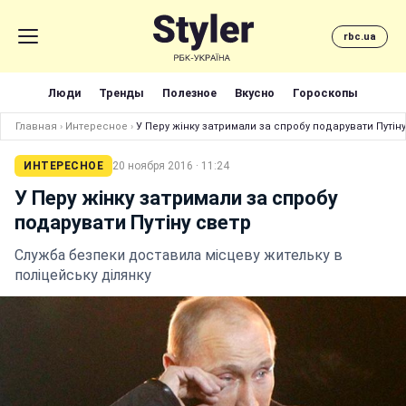
rbc.ua
Люди
Тренды
Полезное
Вкусно
Гороскопы
Главная
›
Интересное
›
У Перу жінку затримали за спробу подарувати Путін
ИНТЕРЕСНОЕ
20 ноября 2016 · 11:24
У Перу жінку затримали за спробу
подарувати Путіну светр
Служба безпеки доставила місцеву жительку в
поліцейську ділянку