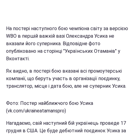
На постері наступного бою чемпіона світу за версією
WBO в першій важкій вазі Олександра Усика не
вказали його суперника. Відповідне фото
опубліковано на сторінці "Українських Отаманів" у
Вконтакті.
Як видно, в постері бою вказані всі промоутерські
компанії, що беруть участь в організації поєдинку,
транслятор, місце і дата бою, але не суперник Усика.
Фото: Постер найближчого бою Усика
(vk.com/ukraineatamanspro)
Нагадаємо, свій наступний бій українець проведе 17
грудня в США. Це буде дебютний поєдинок Усика за