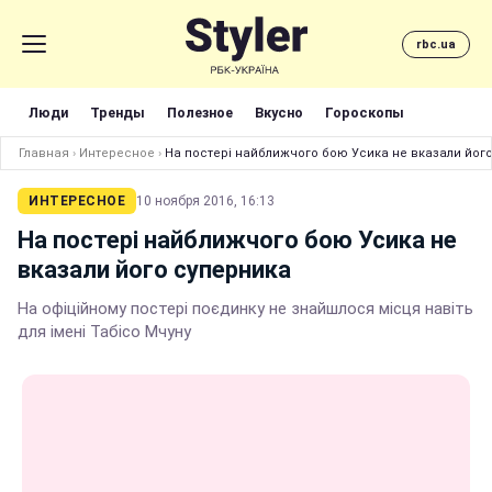
rbc.ua
Люди
Тренды
Полезное
Вкусно
Гороскопы
Главная
›
Интересное
›
На постері найближчого бою Усика не вказали йог
ИНТЕРЕСНОЕ
10 ноября 2016, 16:13
На постері найближчого бою Усика не
вказали його суперника
На офіційному постері поєдинку не знайшлося місця навіть
для імені Табісо Мчуну