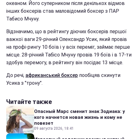
океаном. Його суперником після декількох відмов
інших боксерів став маловідомий боксер з ПАР
Табисо Мчуну.
Відзначимо, що в рейтингу діючих боксерів першої
важкої ваги 29-річний Олександр Усик, який провів
на профі-рингу 10 боїв і у всіх переміг, займає перше
місце. 28-річний Табісо Мчуну провів 19 боїв і в 17-ти
здобув перемогу, в рейтингу він посідає 13 місце.
До речі,
африканський боксер
пообіцяв скинути
Усика з "трону".
Читайте также
Опасный Марс сменит знак Зодиака: у
кого начнется новая жизнь и кому не
повезет
09 августа 2026, 18:41