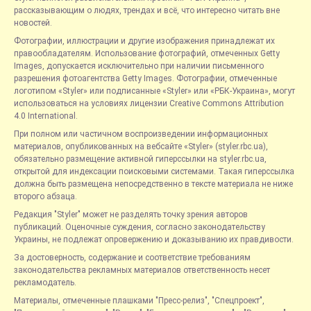
рассказывающим о людях, трендах и всё, что интересно читать вне
новостей.
Фотографии, иллюстрации и другие изображения принадлежат их
правообладателям. Использование фотографий, отмеченных Getty
Images, допускается исключительно при наличии письменного
разрешения фотоагентства Getty Images. Фотографии, отмеченные
логотипом «Styler» или подписанные «Styler» или «РБК-Украина», могут
использоваться на условиях лицензии Creative Commons Attribution
4.0 International.
При полном или частичном воспроизведении информационных
материалов, опубликованных на вебсайте «Styler» (styler.rbc.ua),
обязательно размещение активной гиперссылки на styler.rbc.ua,
открытой для индексации поисковыми системами. Такая гиперссылка
должна быть размещена непосредственно в тексте материала не ниже
второго абзаца.
Редакция "Styler" может не разделять точку зрения авторов
публикаций. Оценочные суждения, согласно законодательству
Украины, не подлежат опровержению и доказыванию их правдивости.
За достоверность, содержание и соответствие требованиям
законодательства рекламных материалов ответственность несет
рекламодатель.
Материалы, отмеченные плашками "Пресс-релиз", "Спецпроект",