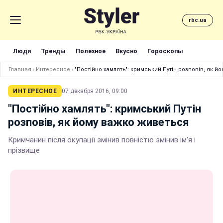
rbc.ua
Люди
Тренды
Полезное
Вкусно
Гороскопы
Главная
›
Интересное
›
"Постійно хамлять": кримський Путін розповів, як 
ИНТЕРЕСНОЕ
07 декабря 2016, 09:00
"Постійно хамлять": кримський Путін
розповів, як йому важко живеться
Кримчанин після окупації змінив повністю змінив ім'я і
прізвище