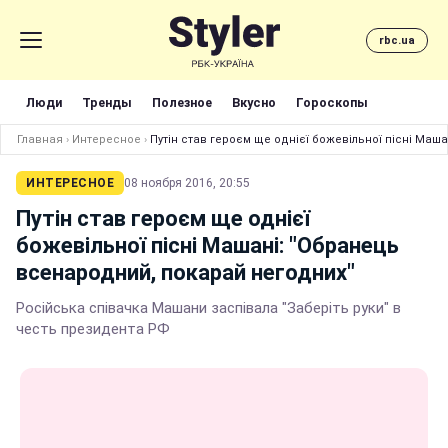
rbc.ua
Люди
Тренды
Полезное
Вкусно
Гороскопы
Главная
›
Интересное
›
Путін став героєм ще однієї божевільної пісні Маш
ИНТЕРЕСНОЕ
08 ноября 2016, 20:55
Путін став героєм ще однієї
божевільної пісні Машані: "Обранець
всенародний, покарай негодних"
Російська співачка Машани заспівала "Заберіть руки" в
честь президента РФ