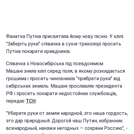
Фанатка Путіна присвятила йому нову пісню. У кліпі
"Заберіть руки" співачка в сукні-триколорі просить
Путіна покарати кривдників.
Співачка з Новосибірська під псевдонімом
Машані зняла кліп серед поля, в якому розкидається
грошима і просить чиновників "прибрати руки" від
сибірських земель. Машані прославляє президента
РФ і просить покарати недостойних службовців,
передає
ТСН
.
"Уберите руки от земли народной, это наша гордость,
это дар природный. Дорогой наш Путин, избранник
всенародный, накажи негодных — сохрани Россию", -