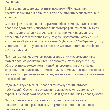
R40-05347
Styler является развлекательным проектом «РБК-Украина»,
рассказывающим о людях, трендах и всё, что интересно читать вне
новостей.
Фотографии, иллюстрации и другие изображения принадлежат их
правообладателям. Использование фотографий, отмеченных Getty
Images, допускается исключительно при наличии письменного
разрешения фотоагентства Getty Images. Фотографии, отмеченные
логотипом «Styler» или подписанные «Styler» или «РБК-Украина», могут
использоваться на условиях лицензии Creative Commons Attribution
4.0 International.
При полном или частичном воспроизведении информационных
материалов, опубликованных на вебсайте «Styler» (styler.rbc.ua),
обязательно размещение активной гиперссылки на styler.rbc.ua,
открытой для индексации поисковыми системами. Такая гиперссылка
должна быть размещена непосредственно в тексте материала не ниже
второго абзаца.
Редакция "Styler" может не разделять точку зрения авторов
публикаций. Оценочные суждения, согласно законодательству
Украины, не подлежат опровержению и доказыванию их правдивости.
За достоверность, содержание и соответствие требованиям
законодательства рекламных материалов ответственность несет
рекламодатель.