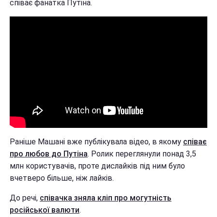
співає фанатка Путіна.
Раніше Машані вже публікувала відео, в якому
співає
про любов до Путіна
. Ролик переглянули понад 3,5
млн користувачів, проте дислайків під ним було
вчетверо більше, ніж лайків.
До речі,
співачка зняла кліп про могутність
російської валюти
.