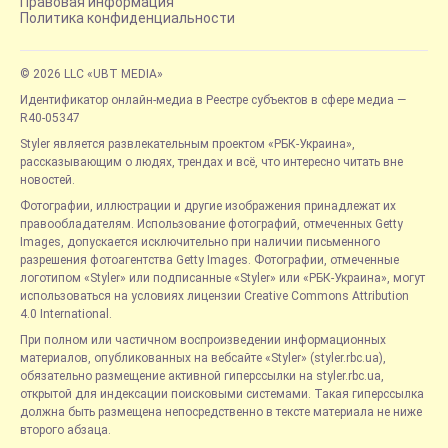
Правовая информация
Политика конфиденциальности
© 2026 LLC «UBT MEDIA»
Идентификатор онлайн-медиа в Реестре субъектов в сфере медиа —
R40-05347
Styler является развлекательным проектом «РБК-Украина»,
рассказывающим о людях, трендах и всё, что интересно читать вне
новостей.
Фотографии, иллюстрации и другие изображения принадлежат их
правообладателям. Использование фотографий, отмеченных Getty
Images, допускается исключительно при наличии письменного
разрешения фотоагентства Getty Images. Фотографии, отмеченные
логотипом «Styler» или подписанные «Styler» или «РБК-Украина», могут
использоваться на условиях лицензии Creative Commons Attribution
4.0 International.
При полном или частичном воспроизведении информационных
материалов, опубликованных на вебсайте «Styler» (styler.rbc.ua),
обязательно размещение активной гиперссылки на styler.rbc.ua,
открытой для индексации поисковыми системами. Такая гиперссылка
должна быть размещена непосредственно в тексте материала не ниже
второго абзаца.