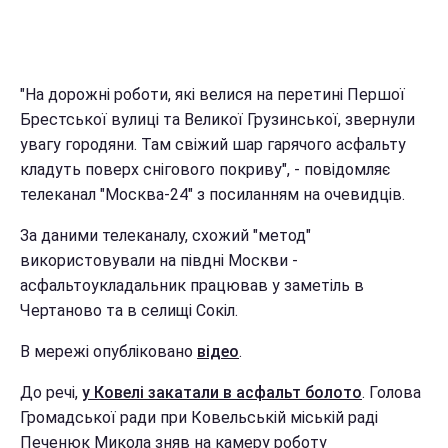
"На дорожні роботи, які велися на перетині Першої
Брестської вулиці та Великої Грузинської, звернули
увагу городяни. Там свіжий шар гарячого асфальту
кладуть поверх снігового покриву", - повідомляє
телеканал "Москва-24" з посиланням на очевидців.
За даними телеканалу, схожий "метод"
використовували на півдні Москви -
асфальтоукладальник працював у заметіль в
Чертаново та в селищі Сокіл.
В мережі опубліковано
відео
.
До речі,
у Ковелі закатали в асфальт болото
. Голова
Громадської ради при Ковельській міській раді
Печенюк Микола зняв на камеру роботу