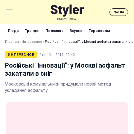
rbc.ua
Люди
Тренды
Полезное
Вкусно
Гороскопы
Главная
›
Интересное
›
Російські "інновації": у Москві асфальт закатали в с
ИНТЕРЕСНОЕ
14 ноября 2016, 09:40
Російські "інновації": у Москві асфальт
закатали в сніг
Московські комунальники придумали новий метод
укладання асфальту