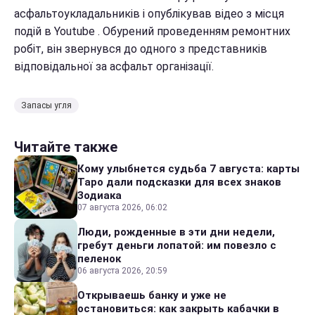
асфальтоукладальників і опублікував відео з місця
подій в Youtube . Обурений проведенням ремонтних
робіт, він звернувся до одного з представників
відповідальної за асфальт організації.
Запасы угля
Читайте также
Кому улыбнется судьба 7 августа: карты
Таро дали подсказки для всех знаков
Зодиака
07 августа 2026, 06:02
Люди, рожденные в эти дни недели,
гребут деньги лопатой: им повезло с
пеленок
06 августа 2026, 20:59
Открываешь банку и уже не
остановиться: как закрыть кабачки в