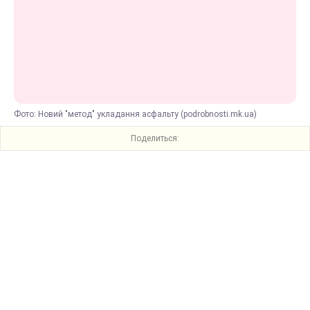
Фото: Новий "метод" укладання асфальту (рodrobnosti.mk.ua)
Поделиться: