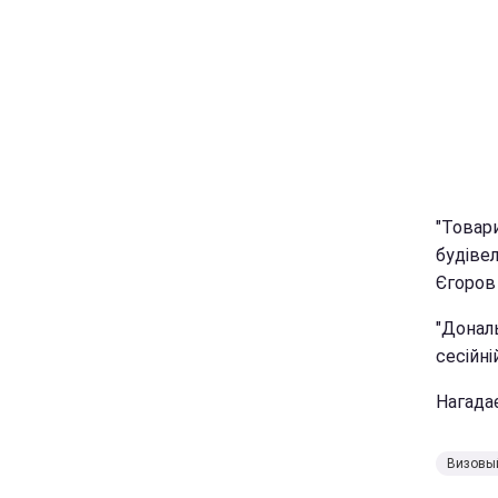
"Товар
будівел
Єгоров 
"Донал
сесійній
Нагада
Визовы