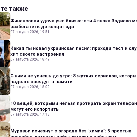
йте также
Финансовая удача уже близко: эти 4 знака Зодиака м
разбогатеть до конца года
07 августа 2026, 19:51
Какая ты новая украинская песня: проходи тест и сл
хит своего настроения
07 августа 2026, 18:49
С ними не уснешь до утра: 8 жутких сериалов, которы
надолго засядут в памяти
07 августа 2026, 18:09
10 вещей, которыми нельзя протирать экран телефон
могут его испортить
07 августа 2026, 17:18
Муравьи исчезнут с огорода без "химии": 5 простых
способов, которые действительно работают