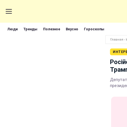
Люди
Тренды
Полезное
Вкусно
Гороскопы
Главная
›
ИНТЕР
Росій
Трам
Депутат
президе