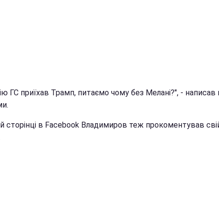
ію ГС приїхав Трамп, питаємо чому без Мелані?", - написав в
ми.
їй сторінці в Facebook Владимиров теж прокоментував сві
.