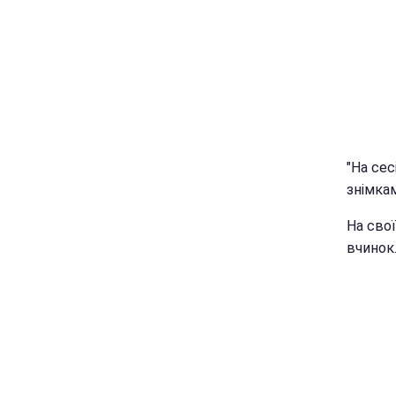
"На сес
знімка
На сво
вчинок