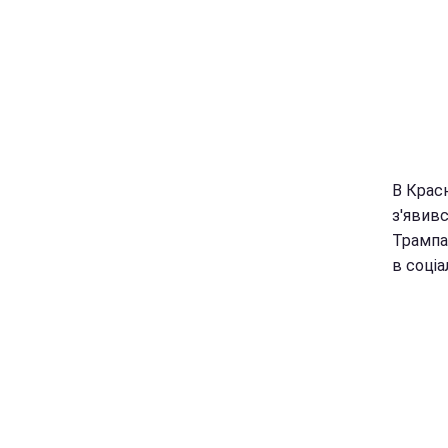
В Крас
з'явив
Трампа.
в соці