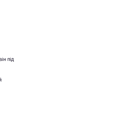
ін під
й