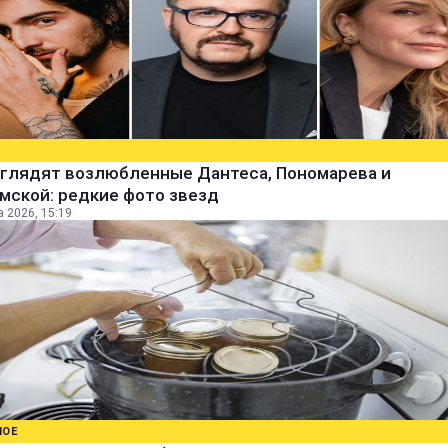
ыглядят возлюбленные Дантеса, Пономарева и
мской: редкие фото звезд
а 2026, 15:19
НОЕ