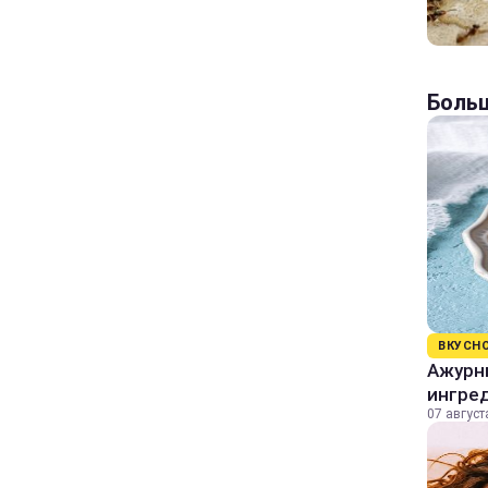
Больш
ВКУСН
Ажурны
ингре
07 август