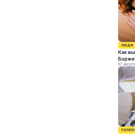
ЛЮДИ
Как в
Борже
07 август
ПОЛЕЗ