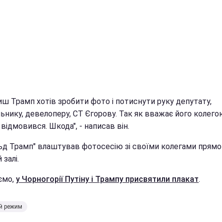
иш Трамп хотів зробити фото і потиснути руку депутату,
ьнику, девелоперу, СТ Єгорову. Так як вважає його колего
відмовився. Шкода", - написав він.
ьд Трамп" влаштував фотосесію зі своїми колегами прямо
 залі.
ємо,
у Чорногорії Путіну і Трампу присвятили плакат
.
й режим