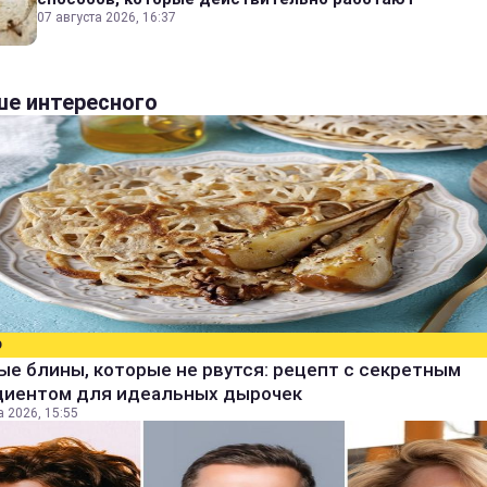
07 августа 2026, 16:37
е интересного
О
е блины, которые не рвутся: рецепт с секретным
диентом для идеальных дырочек
а 2026, 15:55