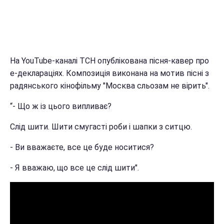
На YouTube-каналі ТСН опублікована пісня-кавер про
е-деклараціях. Композиція виконана на мотив пісні з
радянського кінофільму "Москва сльозам не вірить".
“- Що ж із цього випливає?
Слід шити. Шити смугасті роби і шапки з ситцю.
- Ви вважаєте, все це буде носитися?
- Я вважаю, що все це слід шити".