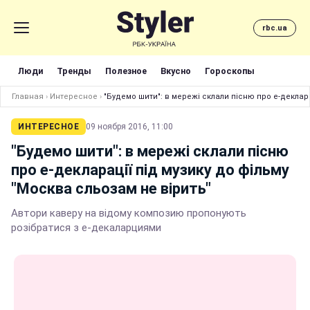
rbc.ua
Люди
Тренды
Полезное
Вкусно
Гороскопы
Главная
›
Интересное
›
"Будемо шити": в мережі склали пісню про е-деклара
ИНТЕРЕСНОЕ
09 ноября 2016, 11:00
"Будемо шити": в мережі склали пісню
про е-декларації під музику до фільму
"Москва сльозам не вірить"
Автори каверу на відому композию пропонують
розібратися з е-декаларциями