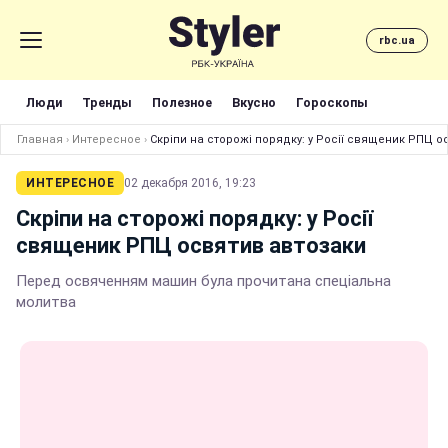
rbc.ua
Люди
Тренды
Полезное
Вкусно
Гороскопы
Главная
›
Интересное
›
Скріпи на сторожі порядку: у Росії священик РПЦ о
ИНТЕРЕСНОЕ
02 декабря 2016, 19:23
Скріпи на сторожі порядку: у Росії
священик РПЦ освятив автозаки
Перед освяченням машин була прочитана спеціальна
молитва