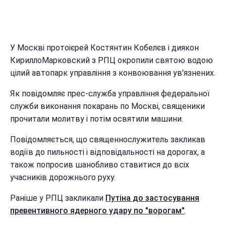
У Москві протоієрей Костянтин Кобелєв і диякон
КириллоМарковский з РПЦ окропили святою водою
цілий автопарк управління з конвоювання ув'язнених.
Як повідомляє прес-служба управління федеральної
служби виконання покарань по Москві, священики
прочитали молитву і потім освятили машини.
Повідомляється, що священнослужитель закликав
водіїв до пильності і відповідальності на дорогах, а
також попросив шанобливо ставитися до всіх
учасників дорожнього руху.
Раніше у РПЦ закликали
Путіна до застосування
превентивного ядерного удару по "ворогам"
.