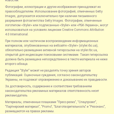
новостей.
Фотографии, иллюстрации и другие изображения принадлежат их
правообладателям. Использование фотографий, отмеченных Getty
Images, допускается исключительно при наличии письменного
разрешения фотоагентства Getty Images. Фотографии, отмеченные
логотипом «Styler» или подписанные «Styler» или «РБК-Украина», могут
использоваться на условиях лицензии Creative Commons Attribution
4.0 International.
При полном или частичном воспроизведении информационных
материалов, опубликованных на вебсайте «Styler» (styler.rbc.ua),
обязательно размещение активной гиперссылки на styler.rbc.ua,
открытой для индексации поисковыми системами. Такая гиперссылка
должна быть размещена непосредственно в тексте материала не ниже
второго абзаца.
Редакция "Styler" может не разделять точку зрения авторов
публикаций. Оценочные суждения, согласно законодательству
Украины, не подлежат опровержению и доказыванию их правдивости.
За достоверность, содержание и соответствие требованиям
законодательства рекламных материалов ответственность несет
рекламодатель.
Материалы, отмеченные плашками "Пресс-релиз", "Спецпроект",
"Партнерский материал", "Promo", "Благотворительность" и "Резонанс",
размещаются на правах рекламы.