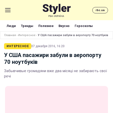
rbc.ua
Люди
Тренды
Полезное
Вкусно
Гороскопы
Главная
›
Интересное
›
У США пасажири забули в аеропорту 70 ноутбуків
ИНТЕРЕСНОЕ
07 декабря 2016, 16:20
У США пасажири забули в аеропорту
70 ноутбуків
Забывчивые громадяни вже два місяці не забирають свої
речі