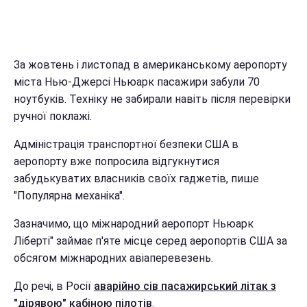
За жовтень і листопад в американському аеропорту
міста Нью-Джерсі Ньюарк пасажири забули 70
ноутбуків. Техніку не забирали навіть після перевірки
ручної поклажі.
Адміністрація транспортної безпеки США в
аеропорту вже попросила відгукнутися
забудькуватих власників своїх гаджетів, пише
"Популярна механіка".
Зазначимо, що міжнародний аеропорт Ньюарк
Ліберті" займає п'яте місце серед аеропортів США за
обсягом міжнародних авіаперевезень.
До речі, в Росії
аварійно сів пасажирський літак з
"дірявою" кабіною пілотів
.