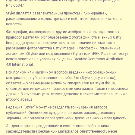
Идентификатор онлайн-медиа в Реестре субъектов в сфере медиа —
R40-05347
Styler является развлекательным проектом «РБК-Украина»,
рассказывающим о людях, трендах и всё, что интересно читать вне
новостей.
Фотографии, иллюстрации и другие изображения принадлежат их
правообладателям. Использование фотографий, отмеченных Getty
Images, допускается исключительно при наличии письменного
разрешения фотоагентства Getty Images. Фотографии, отмеченные
логотипом «Styler» или подписанные «Styler» или «РБК-Украина», могут
использоваться на условиях лицензии Creative Commons Attribution
4.0 International.
При полном или частичном воспроизведении информационных
материалов, опубликованных на вебсайте «Styler» (styler.rbc.ua),
обязательно размещение активной гиперссылки на styler.rbc.ua,
открытой для индексации поисковыми системами. Такая гиперссылка
должна быть размещена непосредственно в тексте материала не ниже
второго абзаца.
Редакция "Styler" может не разделять точку зрения авторов
публикаций. Оценочные суждения, согласно законодательству
Украины, не подлежат опровержению и доказыванию их правдивости.
За достоверность, содержание и соответствие требованиям
законодательства рекламных материалов ответственность несет