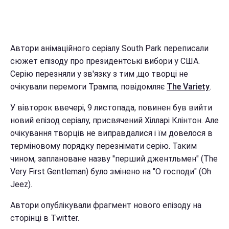
Автори анімаційного серіалу South Park переписали
сюжет епізоду про президентські вибори у США.
Серію перезняли у зв'язку з тим ,що творці не
очікували перемоги Трампа, повідомляє
The Variety
.
У вівторок ввечері, 9 листопада, повинен був вийти
новий епізод серіалу, присвячений Хілларі Клінтон. Але
очікування творців не виправдалися і їм довелося в
терміновому порядку перезнімати серію. Таким
чином, заплановане назву "перший джентльмен" (The
Very First Gentleman) було змінено на "О господи" (Oh
Jeez).
Автори опублікували фрагмент нового епізоду на
сторінці в Twitter.