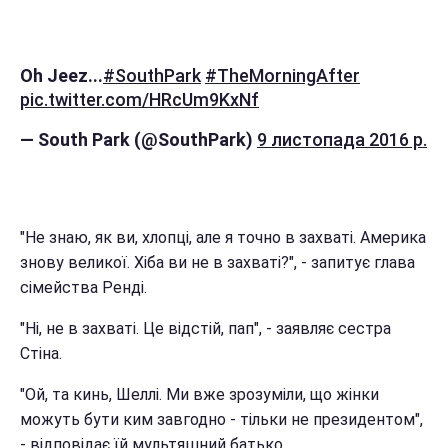
Oh Jeez...
#SouthPark
#TheMorningAfter
pic.twitter.com/HRcUm9KxNf
— South Park (@SouthPark)
9 листопада 2016 р.
"Не знаю, як ви, хлопці, але я точно в захваті. Америка
знову великої. Хіба ви не в захваті?", - запитує глава
сімейства Ренді.
"Ні, не в захваті. Це відстій, пап", - заявляє сестра
Стіна.
"Ой, та кинь, Шеллі. Ми вже зрозуміли, що жінки
можуть бути ким завгодно - тільки не президентом",
- відповідає їй мультяшний батько.