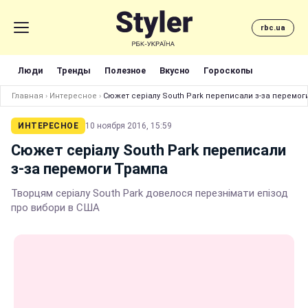
rbc.ua
Люди
Тренды
Полезное
Вкусно
Гороскопы
Главная
›
Интересное
›
Сюжет серіалу South Park переписали з-за перемог
ИНТЕРЕСНОЕ
10 ноября 2016, 15:59
Сюжет серіалу South Park переписали
з-за перемоги Трампа
Творцям серіалу South Park довелося перезнімати епізод
про вибори в США