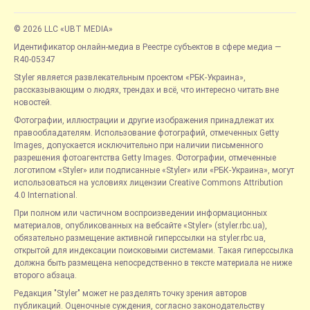
© 2026 LLC «UBT MEDIA»
Идентификатор онлайн-медиа в Реестре субъектов в сфере медиа —
R40-05347
Styler является развлекательным проектом «РБК-Украина»,
рассказывающим о людях, трендах и всё, что интересно читать вне
новостей.
Фотографии, иллюстрации и другие изображения принадлежат их
правообладателям. Использование фотографий, отмеченных Getty
Images, допускается исключительно при наличии письменного
разрешения фотоагентства Getty Images. Фотографии, отмеченные
логотипом «Styler» или подписанные «Styler» или «РБК-Украина», могут
использоваться на условиях лицензии Creative Commons Attribution
4.0 International.
При полном или частичном воспроизведении информационных
материалов, опубликованных на вебсайте «Styler» (styler.rbc.ua),
обязательно размещение активной гиперссылки на styler.rbc.ua,
открытой для индексации поисковыми системами. Такая гиперссылка
должна быть размещена непосредственно в тексте материала не ниже
второго абзаца.
Редакция "Styler" может не разделять точку зрения авторов
публикаций. Оценочные суждения, согласно законодательству