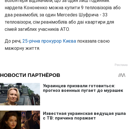
Волонтери відзначили, що за один лиш годинник
нардепа Кононенко можна купити 9 тепловізорів або
два реанімобілі, за один Mercedes Шуфрича - 33
тепловізори, сім реанімобілів або дві квартири для
сімей загиблих учасників АТО.
До речі,
25-річна прокурор Києва
показала свою
мажорну життя.