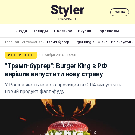
rbc.ua
Люди
Тренды
Полезное
Вкусно
Гороскопы
Главная
›
Интересное
›
"Трамп-бургер": Burger King в РФ вирішив випустити
ИНТЕРЕСНОЕ
09 ноября 2016 · 15:58
"Трамп-бургер": Burger King в РФ
вирішив випустити нову страву
У Росії в честь нового президента США випустять
новий продукт фаст-фуду