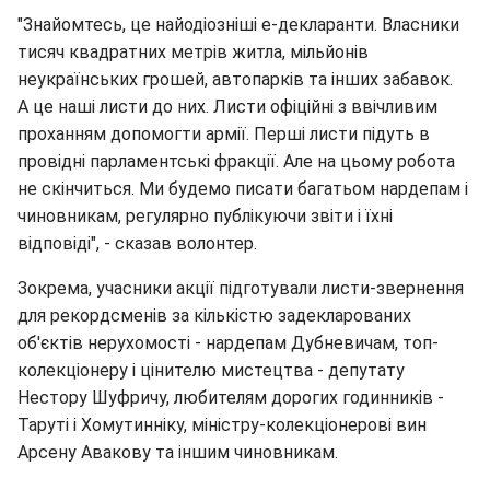
"Знайомтесь, це найодіозніші е-декларанти. Власники
тисяч квадратних метрів житла, мільйонів
неукраїнських грошей, автопарків та інших забавок.
А це наші листи до них. Листи офіційні з ввічливим
проханням допомогти армії. Перші листи підуть в
провідні парламентські фракції. Але на цьому робота
не скінчиться. Ми будемо писати багатьом нардепам і
чиновникам, регулярно публікуючи звіти і їхні
відповіді", - сказав волонтер.
Зокрема, учасники акції підготували листи-звернення
для рекордсменів за кількістю задекларованих
об'єктів нерухомості - нардепам Дубневичам, топ-
колекціонеру і цінителю мистецтва - депутату
Нестору Шуфричу, любителям дорогих годинників -
Таруті і Хомутинніку, міністру-колекціонерові вин
Арсену Авакову та іншим чиновникам.