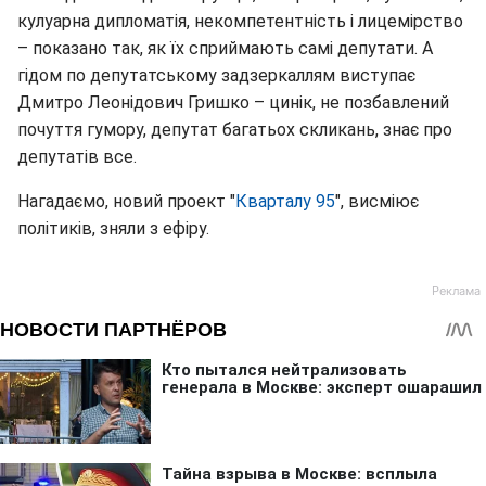
кулуарна дипломатія, некомпетентність і лицемірство
– показано так, як їх сприймають самі депутати. А
гідом по депутатському задзеркаллям виступає
Дмитро Леонідович Гришко – цинік, не позбавлений
почуття гумору, депутат багатьох скликань, знає про
депутатів все.
Нагадаємо, новий проект "
Кварталу 95
", висміює
політиків, зняли з ефіру.