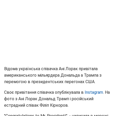
Відома українська співачка Ані Лорак привітала
американського мільярдера Дональда а Трампа з
перемогою в президентських перегонах США.
Своє привітання співачка опублікувала в
Instagram
. На
фото з Ані Лорак Дональд Трамп і російський
естрадний співак Філіп Кіркоров.
"Congratulations to Mr. President!", - написала в мережі