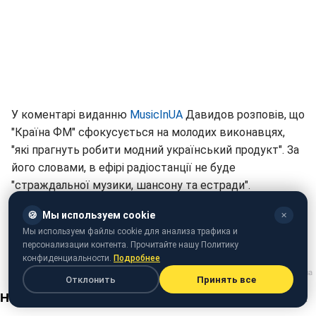
У коментарі виданню
MusicInUA
Давидов розповів, що
"Країна ФМ" сфокусується на молодих виконавцях,
"які прагнуть робити модний український продукт". За
його словами, в ефірі радіостанції не буде
"страждальної музики, шансону та естради".
Раніше у Києві презентували перше виключно
🍪
Мы используем cookie
✕
україномовне
радіо Radio1.ua
.
Мы используем файлы cookie для анализа трафика и
персонализации контента. Прочитайте нашу Политику
конфиденциальности.
Подробнее
Отклонить
Принять все