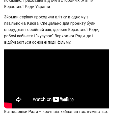
показано, прихована від очей сторонніх, життя
Верховної Ради України.
Зйомки серіалу проходили влітку в одному з
павільйонів Києва. Спеціально для проекту були
споруджені сесійний зал, їдальня Верховної Ради,
робочі кабінети і "кулуари" Верховної Ради, де і
відбуваються основні події фільму.
Всі недоліки Ради – корупція, хабарництво, кумівство,