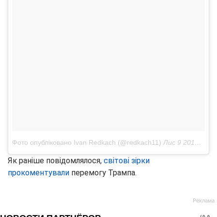
Фото опубліковано Ivan Redkach (@redkach11)
Лис 9 2016 в 12:58 PST
Як раніше повідомлялося,
світові зірки
прокоментували
перемогу Трампа.