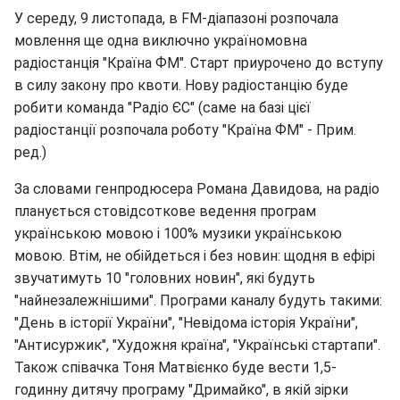
У середу, 9 листопада, в FM-діапазоні розпочала
мовлення ще одна виключно україномовна
радіостанція "Країна ФМ". Старт приурочено до вступу
в силу закону про квоти. Нову радіостанцію буде
робити команда "Радіо ЄС" (саме на базі цієї
радіостанції розпочала роботу "Країна ФМ" - Прим.
ред.)
За словами генпродюсера Романа Давидова, на радіо
планується стовідсоткове ведення програм
українською мовою і 100% музики українською
мовою. Втім, не обійдеться і без новин: щодня в ефірі
звучатимуть 10 "головних новин", які будуть
"найнезалежнішими". Програми каналу будуть такими:
"День в історії України", "Невідома історія України",
"Антисуржик", "Художня країна", "Українські стартапи".
Також співачка Тоня Матвієнко буде вести 1,5-
годинну дитячу програму "Дримайко", в якій зірки