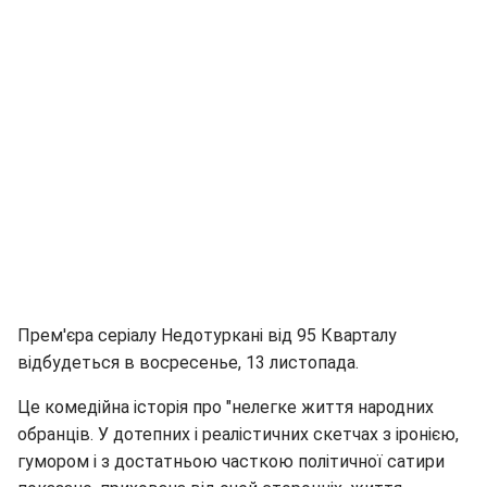
Прем'єра серіалу Недотуркані від 95 Кварталу
відбудеться в восресенье, 13 листопада.
Це комедійна історія про "нелегке життя народних
обранців. У дотепних і реалістичних скетчах з іронією,
гумором і з достатньою часткою політичної сатири