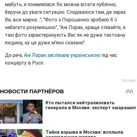
мабуть, я помилялася. Як можна вітати публічно,
беручи до уваги ситуацію. Сподіваюся там, де зараз
Ви, все мирно...", "Фото з Порошенко зробило б її
набагато розумнішою", "Ані Лорак, краще співайте, а
такі фото характеризують Вас як не дуже тактовну
людину, ну це дуже м'яко сказано".
До речі,
Ані Лорак заспівала українською
під час
концерту в Росії.