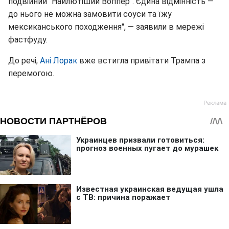
подвійний "Найлютіший Воппер". Єдина відмінність —
до нього не можна замовити соуси та їжу
мексиканського походження", — заявили в мережі
фастфуду.
До речі,
Ані Лорак
вже встигла привітати Трампа з
перемогою.