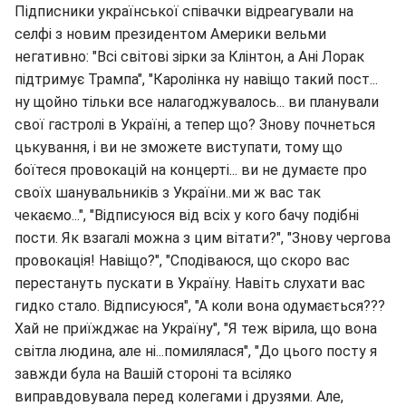
Підписники української співачки відреагували на
селфі з новим президентом Америки вельми
негативно: "Всі світові зірки за Клінтон, а Ані Лорак
підтримує Трампа", "Каролінка ну навіщо такий пост...
ну щойно тільки все налагоджувалось... ви планували
свої гастролі в Україні, а тепер що? Знову почнеться
цькування, і ви не зможете виступати, тому що
боїтеся провокацій на концерті... ви не думаєте про
своїх шанувальників з України..ми ж вас так
чекаємо...", "Відписуюся від всіх у кого бачу подібні
пости. Як взагалі можна з цим вітати?", "Знову чергова
провокація! Навіщо?", "Сподіваюся, що скоро вас
перестануть пускати в Україну. Навіть слухати вас
гидко стало. Відписуюся", "А коли вона одумається???
Хай не приїжджає на Україну", "Я теж вірила, що вона
світла людина, але ні...помилялася", "До цього посту я
завжди була на Вашій стороні та всіляко
виправдовувала перед колегами і друзями. Але,