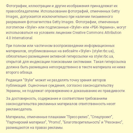
Фотографии, иллюстрации и другие изображения принадлежат их
правообладателям. Использование фотографий, отмеченных Getty
Images, допускается исключительно при наличии письменного
разрешения фотоагентства Getty Images. Фотографии, отмеченные
логотипом «Styler» или подписанные «Styler» или «РБК-Украина», могут
использоваться на условиях лицензии Creative Commons Attribution
4.0 International.
При полном или частичном воспроизведении информационных
материалов, опубликованных на вебсайте «Styler» (styler.rbc.ua),
обязательно размещение активной гиперссылки на styler.rbc.ua,
открытой для индексации поисковыми системами. Такая гиперссылка
должна быть размещена непосредственно в тексте материала не ниже
второго абзаца.
Редакция "Styler" может не разделять точку зрения авторов
публикаций. Оценочные суждения, согласно законодательству
Украины, не подлежат опровержению и доказыванию их правдивости.
За достоверность, содержание и соответствие требованиям
законодательства рекламных материалов ответственность несет
рекламодатель.
Материалы, отмеченные плашками "Пресс-релиз", "Спецпроект",
"Партнерский материал", "Promo", "Благотворительность" и "Резонанс",
размещаются на правах рекламы.