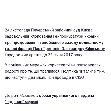
24 листопада Печерський районний суд Києва
задовольнив клопотання Генпрокуратури України
про
продовження запобіжного заходу колишньому
голові фракції Партії регіонів Олександру Єфремову
і продовжив арешт до 22 січня 2017 року.
У соціальних мережах користувачі не приховували
радості про те, що трапилося. Політика "вітали" з тим,
що наступні два місяці він проведе в СІЗО.
До речі, Єфремов
образі українського нардепа
"підірвав" мережі
.