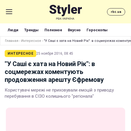
rbc.ua
Люди
Тренды
Полезное
Вкусно
Гороскопы
Главная
›
Интересное
›
"У Саші є хата на Новий Рік": в соцмережах комен
ИНТЕРЕСНОЕ
25 ноября 2016, 08:45
"У Саші є хата на Новий Рік": в
соцмережах коментують
продовження арешту Єфремову
Користувачі мережі не приховували емоцій з приводу
перебування в СІЗО колишнього "регіонала"