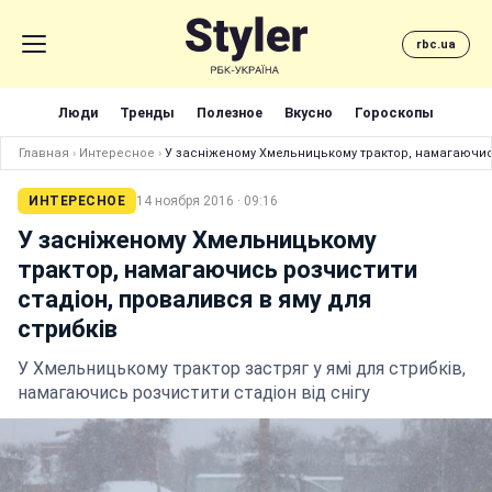
rbc.ua
Люди
Тренды
Полезное
Вкусно
Гороскопы
Главная
›
Интересное
›
У засніженому Хмельницькому трактор, намагаючись
ИНТЕРЕСНОЕ
14 ноября 2016 · 09:16
У засніженому Хмельницькому
трактор, намагаючись розчистити
стадіон, провалився в яму для
стрибків
У Хмельницькому трактор застряг у ямі для стрибків,
намагаючись розчистити стадіон від снігу