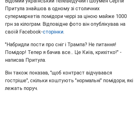
Відомий український телеведучий і шоумен Сергій
Притула знайшов в одному зі столичних
супермаркетів помідори черрі за ціною майже 1000
грн за кілограм. Відповідне фото він опублікував на
своїй Facebook-
сторінки
.
"Набридли пости про сніг і Трампа? Не питання!
Помідор! Тепер я бачив все... Це Київ, крихітко!" -
написав Притула.
Він також показав, "щоб контраст відчувався
гостріше", скільки коштують "нормальні" помідори, які
лежать поруч.