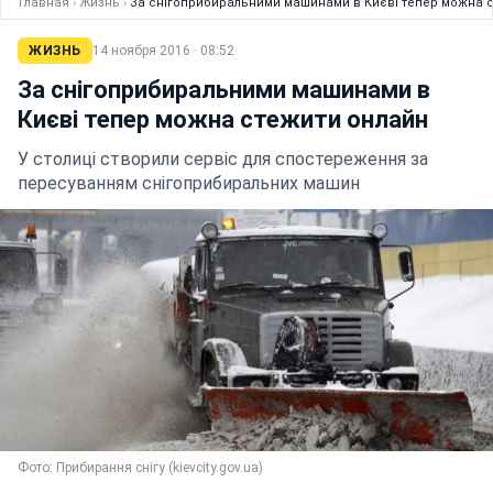
Главная
›
Жизнь
›
За снігоприбиральними машинами в Києві тепер можна 
ЖИЗНЬ
14 ноября 2016 · 08:52
За снігоприбиральними машинами в
Києві тепер можна стежити онлайн
У столиці створили сервіс для спостереження за
пересуванням снігоприбиральних машин
Фото: Прибирання снігу (kievcity.gov.ua)