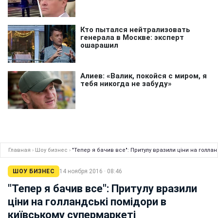
Главная
›
Шоу бизнес
›
"Тепер я бач
ШОУ БИЗНЕС
14 ноября 2016 · 08:46
"Тепер я бачив все": Притулу вразили
ціни на голландські помідори в
київському супермаркеті