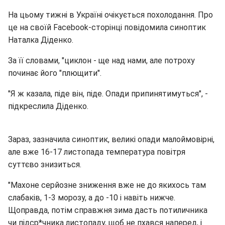
На цьому тижні в Україні очікується похолодання. Про
це на своїй Facebook-сторінці повідомила синоптик
Наталка Діденко.
За її словами, "циклон - ще над нами, але потроху
починає його "плющити".
"Я ж казала, піде він, піде. Опади припинятимуться", -
підкреслила Діденко.
Зараз, зазначила синоптик, великі опади малоймовірні,
але вже 16-17 листопада температура повітря
суттєво знизиться.
"Махоне серйозне зниження вже не до якихось там
слабаків, 1-3 морозу, а до -10 і навіть нижче.
Щоправда, потім справжня зима дасть потиличника
чи підср*чника листопаду, щоб не пхався наперед, і