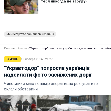
Министерство финансов Украины
Главная
›
Жизнь
›
"Укравтодор" попросив українців надсилати фото засніже
ЖИЗНЬ
13 ноября 2016 · 21:27
"Укравтодор" попросив українців
надсилати фото засніжених доріг
Чиновники мають намір оперативно реагувати на
склали обставини