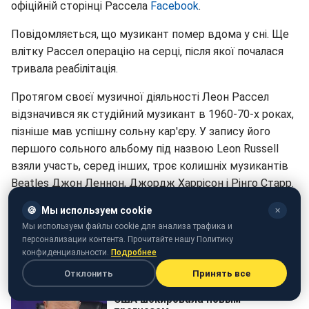
офіційній сторінці Рассела
Facebook
.
Повідомляється, що музикант помер вдома у сні. Ще
влітку Рассел операцію на серці, після якої почалася
тривала реабілітація.
Протягом своєї музичної діяльності Леон Рассел
відзначився як студійний музикант в 1960-70-х роках,
пізніше мав успішну сольну кар'єру. У запису його
першого сольного альбому під назвою Leon Russell
взяли участь, серед інших, троє колишніх музикантів
Beatles Джон Леннон, Джордж Харрісон і Рінго Старр.
🍪
Мы используем cookie
Раніше в США
помер відомий актор кіно і серіалів
.
✕
Мы используем файлы cookie для анализа трафика и
персонализации контента. Прочитайте нашу Политику
конфиденциальности.
Подробнее
Отклонить
Принять все