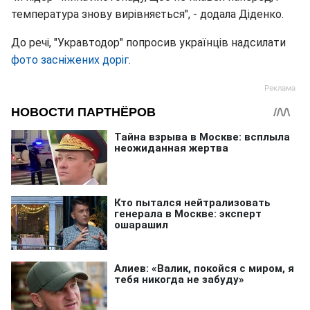
температура знову вирівняється", - додала Діденко.
До речі, "Укравтодор" попросив українців надсилати
фото засніжених доріг
.