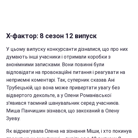
Х-фактор: 8 сезон 12 випуск
У цьому випуску конкурсанти дізналися, що про них
думають інші учасники і отримали коробки з
анонімними записками. Вони повинні були
відповідати на провокаційні питання і реагувати на
неприємні коментарі. Так, суперник сказав Ані
Трубецькій, що вона може привертати увагу без
відвертого декольте, а у Олени Романівської
з'явився таємний шанувальник серед учасників.
Миша Панчишин зізнався, що закоханий в Олену
Зуеву.
Як відреагувала Олена на зізнання Міши, і хто покинув