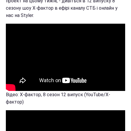
проект на цьому тижні, - дивіться в 12 випуску 8
сезону шоу Х-фактор в ефірі каналу СТБ і онлайн у
нас на Styler.
Відео: Х-фактор, 8 сезон 12 випуск (YouTube/Х-
фактор)