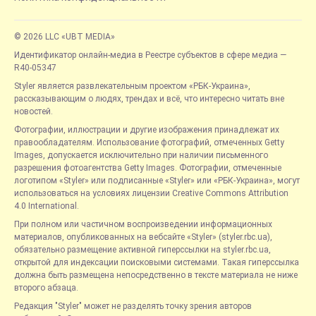
© 2026 LLC «UBT MEDIA»
Идентификатор онлайн-медиа в Реестре субъектов в сфере медиа —
R40-05347
Styler является развлекательным проектом «РБК-Украина»,
рассказывающим о людях, трендах и всё, что интересно читать вне
новостей.
Фотографии, иллюстрации и другие изображения принадлежат их
правообладателям. Использование фотографий, отмеченных Getty
Images, допускается исключительно при наличии письменного
разрешения фотоагентства Getty Images. Фотографии, отмеченные
логотипом «Styler» или подписанные «Styler» или «РБК-Украина», могут
использоваться на условиях лицензии Creative Commons Attribution
4.0 International.
При полном или частичном воспроизведении информационных
материалов, опубликованных на вебсайте «Styler» (styler.rbc.ua),
обязательно размещение активной гиперссылки на styler.rbc.ua,
открытой для индексации поисковыми системами. Такая гиперссылка
должна быть размещена непосредственно в тексте материала не ниже
второго абзаца.
Редакция "Styler" может не разделять точку зрения авторов