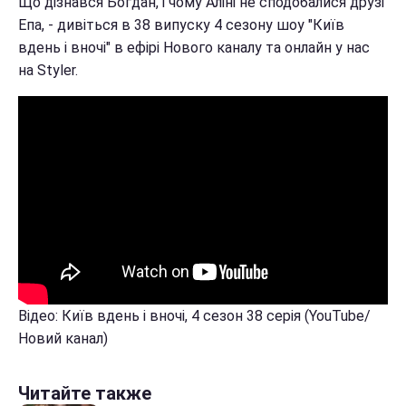
Що дізнався Богдан, і чому Аліні не сподобалися друзі
Епа, - дивіться в 38 випуску 4 сезону шоу "Київ
вдень ​​і вночі" в ефірі Нового каналу та онлайн у нас
на Styler.
Відео: Київ вдень і вночі, 4 сезон 38 серія (YouTube/
Новий канал)
Читайте также