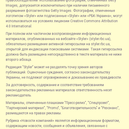
правообладателям. Использование фотографий, отмеченных Getty
Images, допускается исключительно при наличии письменного
разрешения фотоагентства Getty Images. Фотографии, отмеченные
логотипом «Styler» или подписанные «Styler» или «РБК-Украина», могут
использоваться на условиях лицензии Creative Commons Attribution
4.0 International.
При полном или частичном воспроизведении информационных
материалов, опубликованных на вебсайте «Styler» (styler.rbc.ua),
обязательно размещение активной гиперссылки на styler.rbc.ua,
открытой для индексации поисковыми системами. Такая гиперссылка
должна быть размещена непосредственно в тексте материала не ниже
второго абзаца.
Редакция "Styler" может не разделять точку зрения авторов
публикаций. Оценочные суждения, согласно законодательству
Украины, не подлежат опровержению и доказыванию их правдивости.
За достоверность, содержание и соответствие требованиям
законодательства рекламных материалов ответственность несет
рекламодатель.
Материалы, отмеченные плашками "Пресс-релиз", "Спецпроект",
"Партнерский материал", "Promo", "Благотворительность" и "Резонанс",
размещаются на правах рекламы.
Рубрика «Новости компаний» является информационным форматом,
содержащим новости, сообщения и объявления, связанные с