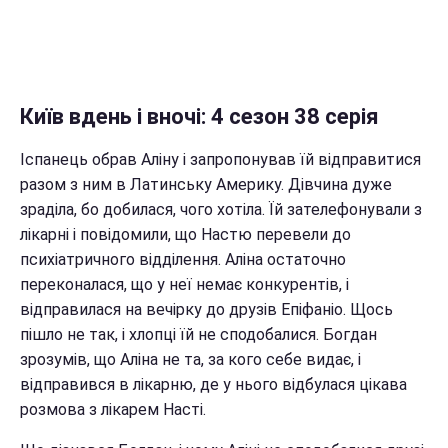
Київ вдень і вночі: 4 сезон 38 серія
Іспанець обрав Аліну і запропонував їй відправитися
разом з ним в Латинську Америку. Дівчина дуже
зраділа, бо добилася, чого хотіла. Їй зателефонували з
лікарні і повідомили, що Настю перевели до
психіатричного відділення. Аліна остаточно
переконалася, що у неї немає конкурентів, і
відправилася на вечірку до друзів Епіфаніо. Щось
пішло не так, і хлопці їй не сподобалися. Богдан
зрозумів, що Аліна не та, за кого себе видає, і
відправився в лікарню, де у нього відбулася цікава
розмова з лікарем Насті.