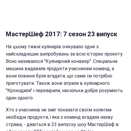
МастерШеф 2017: 7 сезон 23 випуск
На цьому тижні кулінарів очікувало одне з
найскладніших випробувань за всю історію проекту.
Воно називалося "Кулінарний конвеєр". Спеціальна
машина видавала продукти учасникам команд, а
вони повинні були вгадати, що саме їм потрібно
приготувати. Також вони зіграли в кулінарного
"Крокодила" і перевірили, наскільки добре розуміють
один одного.
Хто з учасників не зміг показати своїм колегам
необхідні продукти, і яка з команд вгадала назву
страви, - дивіться в 23 випуску шоу МастерШеф в