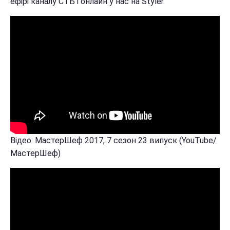
ефірі каналу СТБ і онлайн у нас на Styler.
Відео: МастерШеф 2017, 7 сезон 23 випуск (YouTube/
МастерШеф)