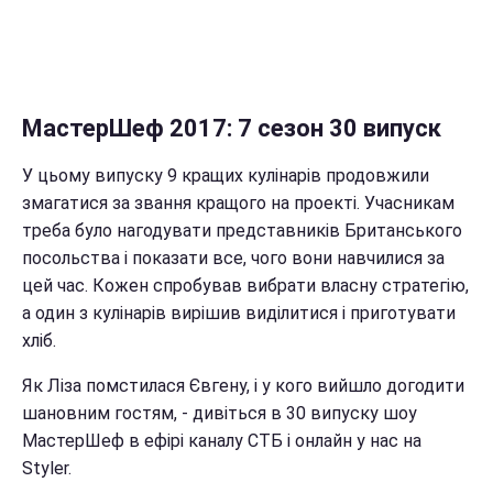
МастерШеф 2017: 7 сезон 30 випуск
У цьому випуску 9 кращих кулінарів продовжили
змагатися за звання кращого на проекті. Учасникам
треба було нагодувати представників Британського
посольства і показати все, чого вони навчилися за
цей час. Кожен спробував вибрати власну стратегію,
а один з кулінарів вирішив виділитися і приготувати
хліб.
Як Ліза помстилася Євгену, і у кого вийшло догодити
шановним гостям, - дивіться в 30 випуску шоу
МастерШеф в ефірі каналу СТБ і онлайн у нас на
Styler.