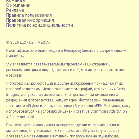
Команда
О компании
Реклама
Правила пользования
Правовая информация
Политика конфиденциальности
© 2026 LLC «UBT MEDIA»
Идентификатор онлайн-медиа в Реестре субъектов в сфере медиа —
R40-05347
Styler является развлекательным проектом «РБК-Украина»,
рассказывающим о людях, трендах и всё, что интересно читать вне
новостей.
Фотографии, иллюстрации и другие изображения принадлежат их
правообладателям. Использование фотографий, отмеченных Getty
Images, допускается исключительно при наличии письменного
разрешения фотоагентства Getty Images. Фотографии, отмеченные
логотипом «Styler» или подписанные «Styler» или «РБК-Украина», могут
использоваться на условиях лицензии Creative Commons Attribution
4.0 International.
При полном или частичном воспроизведении информационных
материалов, опубликованных на вебсайте «Styler» (styler.rbc.ua),
обязательно размещение активной гиперссылки на styler.rbc.ua,