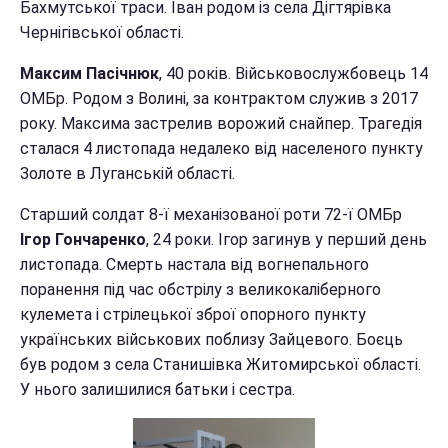
Бахмутської траси. Іван родом із села Дігтярівка
Чернігівської області.
Максим Пасічнюк
, 40 років. Військовослужбовець 14
ОМБр. Родом з Волині, за контрактом служив з 2017
року. Максима застрелив ворожий снайпер. Трагедія
сталася 4 листопада недалеко від населеного пункту
Золоте в Луганській області.
Старший солдат 8-ї механізованої роти 72-ї ОМБр
Ігор Гончаренко
, 24 роки. Ігор загинув у перший день
листопада. Смерть настала від вогнепального
поранення під час обстрілу з великокаліберного
кулемета і стрілецької зброї опорного пункту
українських військових поблизу Зайцевого. Боєць
був родом з села Станишівка Житомирської області.
У нього залишилися батьки і сестра.