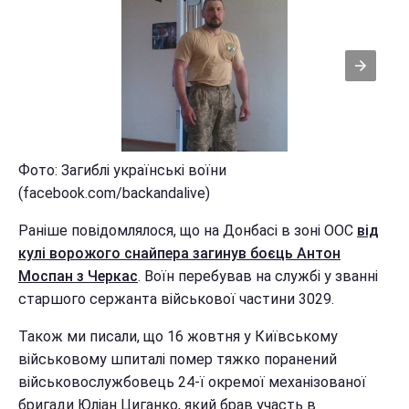
Фото: Загиблі українські воїни
(facebook.com/backandalive)
Раніше повідомлялося, що на Донбасі в зоні ООС
від
кулі ворожого снайпера загинув боєць Антон
Моспан з Черкас
. Воїн перебував на службі у званні
старшого сержанта військової частини 3029.
Також ми писали, що 16 жовтня у Київському
військовому шпиталі помер тяжко поранений
військовослужбовець 24-ї окремої механізованої
бригади Юліан Циганко, який брав участь в