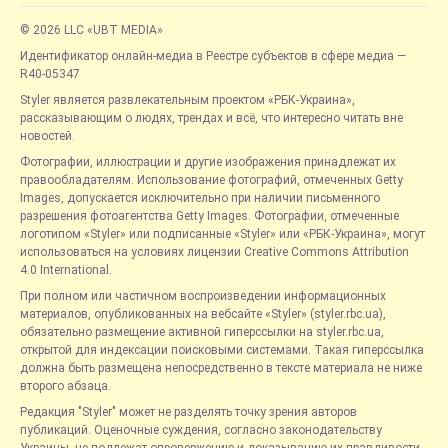
© 2026 LLC «UBT MEDIA»
Идентификатор онлайн-медиа в Реестре субъектов в сфере медиа —
R40-05347
Styler является развлекательным проектом «РБК-Украина»,
рассказывающим о людях, трендах и всё, что интересно читать вне
новостей.
Фотографии, иллюстрации и другие изображения принадлежат их
правообладателям. Использование фотографий, отмеченных Getty
Images, допускается исключительно при наличии письменного
разрешения фотоагентства Getty Images. Фотографии, отмеченные
логотипом «Styler» или подписанные «Styler» или «РБК-Украина», могут
использоваться на условиях лицензии Creative Commons Attribution
4.0 International.
При полном или частичном воспроизведении информационных
материалов, опубликованных на вебсайте «Styler» (styler.rbc.ua),
обязательно размещение активной гиперссылки на styler.rbc.ua,
открытой для индексации поисковыми системами. Такая гиперссылка
должна быть размещена непосредственно в тексте материала не ниже
второго абзаца.
Редакция "Styler" может не разделять точку зрения авторов
публикаций. Оценочные суждения, согласно законодательству
Украины, не подлежат опровержению и доказыванию их правдивости.