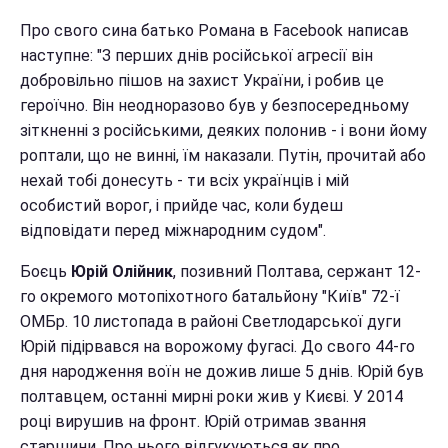
Про свого сина батько Романа в Facebook написав
наступне: "З перших днів російської агресії він
добровільно пішов на захист України, і робив це
героїчно. Він неодноразово був у безпосередньому
зіткненні з російськими, деяких полонив - і вони йому
роптали, що не винні, їм наказали. Путін, прочитай або
нехай тобі донесуть - ти всіх українців і мій
особистий ворог, і прийде час, коли будеш
відповідати перед міжнародним судом".
Боєць
Юрій Олійник
, позивний Полтава, сержант 12-
го окремого мотопіхотного батальйону "Київ" 72-ї
ОМБр. 10 листопада в районі Светлодарської дуги
Юрій підірвався на ворожому фугасі. До свого 44-го
дня народження воїн не дожив лише 5 днів. Юрій був
полтавцем, останні мирні роки жив у Києві. У 2014
році вирушив на фронт. Юрій отримав звання
старшини. Про нього відгукуються як про