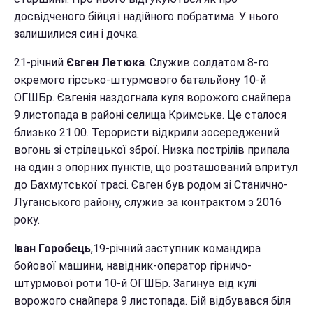
досвідченого бійця і надійного побратима. У нього
залишилися син і дочка.
21-річний
Євген Летюка
. Служив солдатом 8-го
окремого гірсько-штурмового батальйону 10-й
ОГШБр. Євгенія наздогнала куля ворожого снайпера
9 листопада в районі селища Кримське. Це сталося
близько 21.00. Терористи відкрили зосереджений
вогонь зі стрілецької зброї. Низка пострілів припала
на один з опорних пунктів, що розташований впритул
до Бахмутської трасі. Євген був родом зі Станично-
Луганського району, служив за контрактом з 2016
року.
Іван Горобець
,19-річний заступник командира
бойової машини, навідник-оператор гірничо-
штурмової роти 10-й ОГШБр. Загинув від кулі
ворожого снайпера 9 листопада. Бій відбувався біля