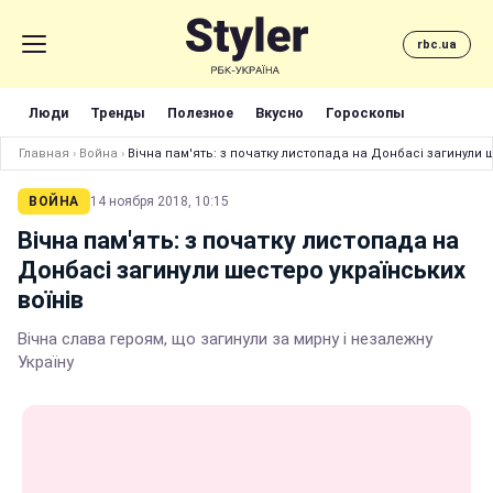
rbc.ua
Люди
Тренды
Полезное
Вкусно
Гороскопы
Главная
›
Война
›
Вічна пам'ять: з початку листопада на Донбасі загинули 
ВОЙНА
14 ноября 2018, 10:15
Вічна пам'ять: з початку листопада на
Донбасі загинули шестеро українських
воїнів
Вічна слава героям, що загинули за мирну і незалежну
Україну