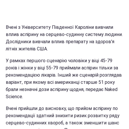
Вчені з Університету Південної Кароліни вивчили
вплив аспірину на серцево-судинну систему людини.
Дослідники вивчали вплив препарату на здоров'я
літніх жителів США.
У рамках першого сценарію чоловіки у віці 45-79
років і жінки у віці 55-79 приймали аспірин тільки за
рекомендацією лікарів. Інший же сценарій розглядав
варіант, при якому всі американці старше 51 року
брали незначні дози аспірину щодня, передає Naked
Science.
Вчені прийшли до висновку, що прийом аспірину по
рекомендації здатний знизити ризик розвитку ряду
серцево-судинних хвороб, а також зменшити шанс