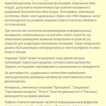
правообладателям. Использование фотографий, отмеченных Getty
Images, допускается исключительно при наличии письменного
разрешения фотоагентства Getty Images. Фотографии, отмеченные
логотипом «Styler» или подписанные «Styler» или «РБК-Украина», могут
использоваться на условиях лицензии Creative Commons Attribution
4.0 International.
При полном или частичном воспроизведении информационных
материалов, опубликованных на вебсайте «Styler» (styler.rbc.ua),
обязательно размещение активной гиперссылки на styler.rbc.ua,
открытой для индексации поисковыми системами. Такая гиперссылка
должна быть размещена непосредственно в тексте материала не ниже
второго абзаца.
Редакция "Styler" может не разделять точку зрения авторов
публикаций. Оценочные суждения, согласно законодательству
Украины, не подлежат опровержению и доказыванию их правдивости.
За достоверность, содержание и соответствие требованиям
законодательства рекламных материалов ответственность несет
рекламодатель.
Материалы, отмеченные плашками "Пресс-релиз", "Спецпроект",
"Партнерский материал", "Promo", "Благотворительность" и "Резонанс",
размещаются на правах рекламы.
Рубрика «Новости компаний» является информационным форматом,