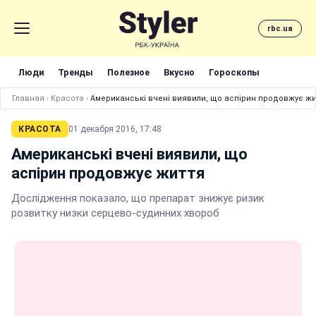
rbc.ua
Люди
Тренды
Полезное
Вкусно
Гороскопы
Главная
›
Красота
›
Американські вчені виявили, що аспірин продовжує жи
КРАСОТА
01 декабря 2016, 17:48
Американські вчені виявили, що
аспірин продовжує життя
Дослідження показало, що препарат знижує ризик
розвитку низки серцево-судинних хвороб