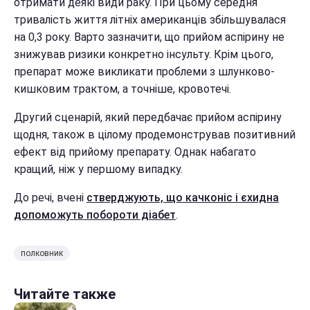
отримати деякі види раку. При цьому середня
тривалість життя літніх американців збільшувалася
на 0,3 року. Варто зазначити, що прийом аспірину не
знижував ризики конкретно інсульту. Крім цього,
препарат може викликати проблеми з шлунково-
кишковим трактом, а точніше, кровотечі.
Другий сценарій, який передбачає прийом аспірину
щодня, також в цілому продемонстрував позитивний
ефект від прийому препарату. Однак набагато
кращий, ніж у першому випадку.
До речі, вчені
стверджують, що качконіс і єхидна
допоможуть побороти діабет
.
полковник
Читайте также