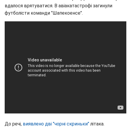
вдалося врятуватися. В авіакатастрофі загинули
футболісти команди "Шапекоенсе".
До речі,
виявлено дві "чорні скриньки"
літака.