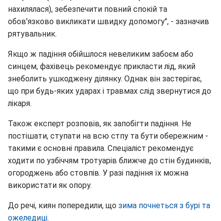
нахилялася), зебезпечити повний спокiй та
обов'язково викликати швидку допомогу", - зазначив
рятувальник.
Якщо ж падіння обійшлося невеликим забоєм або
синцем, фахівець рекомендує прикласти лід, який
знеболить ушкоджену ділянку. Однак він застерігає,
що при будь-яких ударах і травмах слід звернутися до
лікаря.
Також експерт розповів, як запобігти падіння. Не
постішати, ступати на всю стпу та бути обережним -
такими є основні правила. Спеціаліст рекомендує
ходити по узбіччям тротуарів ближче до стін будинків,
огороджень або стовпів. У разі падіння їх можна
використати як опору.
До речі, киян попередили, що
зима почнеться з бурі та
ожеледиці
.