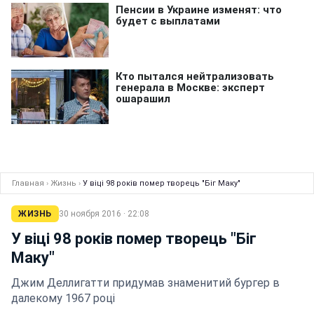
Главная
›
Жизнь
›
У віці 98 років помер творець "Біг Маку"
ЖИЗНЬ
30 ноября 2016 · 22:08
У віці 98 років помер творець "Біг
Маку"
Джим Деллигатти придумав знаменитий бургер в
далекому 1967 році