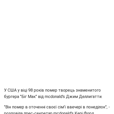
У США у віці 98 років помер творець знаменитого
бургера "Біг Мак" від mcdonald's Джим Деллигатти.
"Він помер в оточенні своєї сім'ї ввечері в понеділок", -
розповіла прес-секретар mcdonald's Кері Форд,