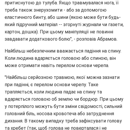
притиснутою до тулуба. Якщо травмувалася нога, її
треба також знерухомити - або за допомогою
еластичного бинту, або шини (якою може бути будь-
який пiдручний матерiал -- згорнутi журнали чи газети,
картон, дошка). При цьому манiпуляцiї не повиннi
завдавати додаткового болю", - розповів Абрамов.
Найбільш небезпечним вважається падіння на спину.
Коли людина вдаряється головою або спиною, він
може отримати навіть перелом основи черепа.
"Найбiльш серйозною травмою, якої можна зазнати
при падiннi, є перелом основи черепу. Таке
трапляється, коли людина падає на спину та
вдаряється головою об землю чи бордюр. При цьому
у потерпiлого можуть бути змiни свiдомостi, сильний
головний бiль, носова кровотеча або затруднення
дихання. В такому випадку треба зафiксувати голову
та хребет (так, щоб голова не поверталася i не