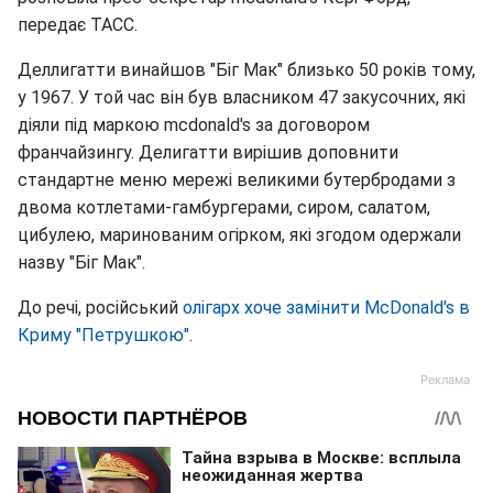
передає ТАСС.
Деллигатти винайшов "Біг Мак" близько 50 років тому,
у 1967. У той час він був власником 47 закусочних, які
діяли під маркою mcdonald's за договором
франчайзингу. Делигатти вирішив доповнити
стандартне меню мережі великими бутербродами з
двома котлетами-гамбургерами, сиром, салатом,
цибулею, маринованим огірком, які згодом одержали
назву "Біг Мак".
До речі, російський
олігарх хоче замінити McDonald's в
Криму "Петрушкою"
.