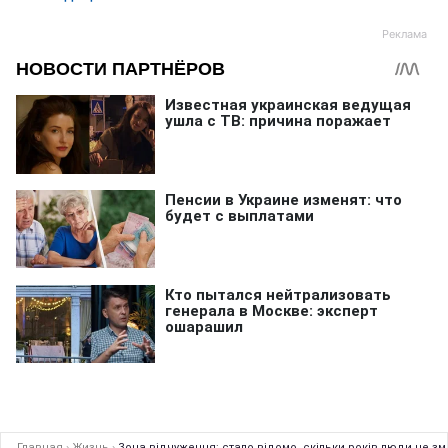
Главная
›
Жизнь
›
Зона відчуження: стало відомо, скільки років люди не з