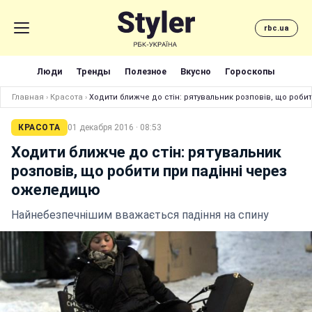
rbc.ua
Люди
Тренды
Полезное
Вкусно
Гороскопы
Главная
›
Красота
›
Ходити ближче до стін: рятувальник розповів, що роби
КРАСОТА
01 декабря 2016 · 08:53
Ходити ближче до стін: рятувальник
розповів, що робити при падінні через
ожеледицю
Найнебезпечнішим вважається падіння на спину