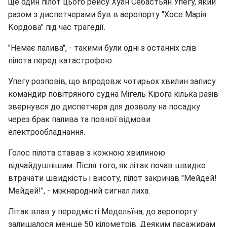
ще один пілот цього рейсу Хуан Себастьян Упегу, який
разом з диспетчерами був в аеропорту "Хосе Марія
Кордова" під час трагедії.
"Немає палива", - такими були одні з останніх слів
пілота перед катастрофою.
Упегу розповів, що впродовж чотирьох хвилин запису
командир повітряного судна Мігель Кірога кілька разів
звернувся до диспетчера для дозволу на посадку
через брак палива та повної відмови
електрообладнання.
Голос пілота ставав з кожною хвилиною
відчайдушнішим. Після того, як літак почав швидко
втрачати швидкість і висоту, пілот закричав "Мейдей!
Мейдей!", - міжнародний сигнал лиха.
Літак впав у передмісті Медельїна, до аеропорту
залишалося менше 50 кілометрів. Деяким пасажирам