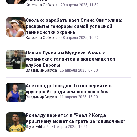
Катерина Собкова
·
29 апреля 2025, 11:50
Сколько зарабатывает Элина Свитолина:
раскрыты гонорары самой успешной
теннисистки Украины
Катерина Собкова
·
28 апреля 2025, 10:40
Новые Лунины и Мудрики. 6 юных
украинских талантов в академиях топ-
клубов Европы
Владимир Варуха
·
25 апреля 2025, 07:50
Александр Гвоздик: Готов перейти в
крузервейт ради чемпионского боя
Владимир Варуха
·
11 апреля 2025, 15:00
Роналду вернется в "Реал"? Когда
Криштиану может сыграть за "сливочных"
Styler Editor 4
·
31 марта 2025, 12:41