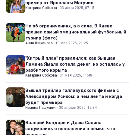
пример от Ярославы Магучих
Катерина Собкова
·
03 июня 2025, 07:15
Не об ограничениях, а о силе. В Киеве
прошел самый эмоциональный футбольный
турнир (фото)
Анна Шиканова
·
13 мая 2025, 21:25
"Хитрый план" провалился: как бывшая
Ламина Ямала хотела денег, но осталась у
разбитого корыта
Катерина Собкова
·
01 мая 2025, 11:48
Вышел трейлер голливудского фильма с
Александром Усиком: о чем лента и когда
будет премьера
Иванна Пашкевич
·
30 апреля 2025, 12:34
Валерий Бондарь и Даша Савина
задумались о пополнении в семье: что
известно