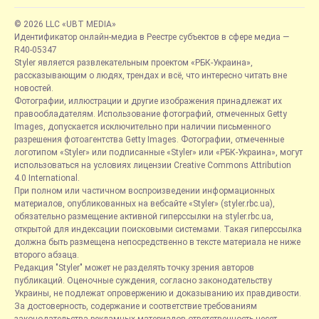
© 2026 LLC «UBT MEDIA»
Идентификатор онлайн-медиа в Реестре субъектов в сфере медиа —
R40-05347
Styler является развлекательным проектом «РБК-Украина»,
рассказывающим о людях, трендах и всё, что интересно читать вне
новостей.
Фотографии, иллюстрации и другие изображения принадлежат их
правообладателям. Использование фотографий, отмеченных Getty
Images, допускается исключительно при наличии письменного
разрешения фотоагентства Getty Images. Фотографии, отмеченные
логотипом «Styler» или подписанные «Styler» или «РБК-Украина», могут
использоваться на условиях лицензии Creative Commons Attribution
4.0 International.
При полном или частичном воспроизведении информационных
материалов, опубликованных на вебсайте «Styler» (styler.rbc.ua),
обязательно размещение активной гиперссылки на styler.rbc.ua,
открытой для индексации поисковыми системами. Такая гиперссылка
должна быть размещена непосредственно в тексте материала не ниже
второго абзаца.
Редакция "Styler" может не разделять точку зрения авторов
публикаций. Оценочные суждения, согласно законодательству
Украины, не подлежат опровержению и доказыванию их правдивости.
За достоверность, содержание и соответствие требованиям