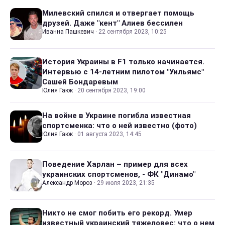
Милевский спился и отвергает помощь
друзей. Даже "кент" Алиев бессилен
Иванна Пашкевич
·
22 сентября 2023, 10:25
История Украины в F1 только начинается.
Интервью с 14-летним пилотом "Уильямс"
Сашей Бондаревым
Юлия Гаюк
·
20 сентября 2023, 19:00
На войне в Украине погибла известная
спортсменка: что о ней известно (фото)
Юлия Гаюк
·
01 августа 2023, 14:45
Поведение Харлан – пример для всех
украинских спортсменов, - ФК "Динамо"
Александр Мороз
·
29 июля 2023, 21:35
Никто не смог побить его рекорд. Умер
известный украинский тяжеловес: что о нем