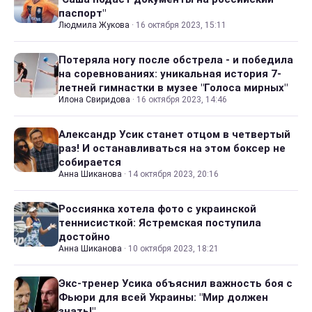
паспорт"
Людмила Жукова
·
16 октября 2023, 15:11
Потеряла ногу после обстрела - и победила
на соревнованиях: уникальная история 7-
летней гимнастки в музее "Голоса мирных"
Илона Свиридова
·
16 октября 2023, 14:46
Александр Усик станет отцом в четвертый
раз! И останавливаться на этом боксер не
собирается
Анна Шиканова
·
14 октября 2023, 20:16
Россиянка хотела фото с украинской
теннисисткой: Ястремская поступила
достойно
Анна Шиканова
·
10 октября 2023, 18:21
Экс-тренер Усика объяснил важность боя с
Фьюри для всей Украины: "Мир должен
знать!"