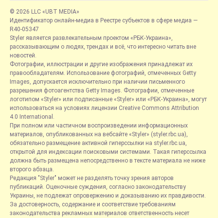
© 2026 LLC «UBT MEDIA»
Идентификатор онлайн-медиа в Реестре субъектов в сфере медиа —
R40-05347
Styler является развлекательным проектом «РБК-Украина»,
рассказывающим о людях, трендах и всё, что интересно читать вне
новостей.
Фотографии, иллюстрации и другие изображения принадлежат их
правообладателям. Использование фотографий, отмеченных Getty
Images, допускается исключительно при наличии письменного
разрешения фотоагентства Getty Images. Фотографии, отмеченные
логотипом «Styler» или подписанные «Styler» или «РБК-Украина», могут
использоваться на условиях лицензии Creative Commons Attribution
4.0 International.
При полном или частичном воспроизведении информационных
материалов, опубликованных на вебсайте «Styler» (styler.rbc.ua),
обязательно размещение активной гиперссылки на styler.rbc.ua,
открытой для индексации поисковыми системами. Такая гиперссылка
должна быть размещена непосредственно в тексте материала не ниже
второго абзаца.
Редакция "Styler" может не разделять точку зрения авторов
публикаций. Оценочные суждения, согласно законодательству
Украины, не подлежат опровержению и доказыванию их правдивости.
За достоверность, содержание и соответствие требованиям
законодательства рекламных материалов ответственность несет