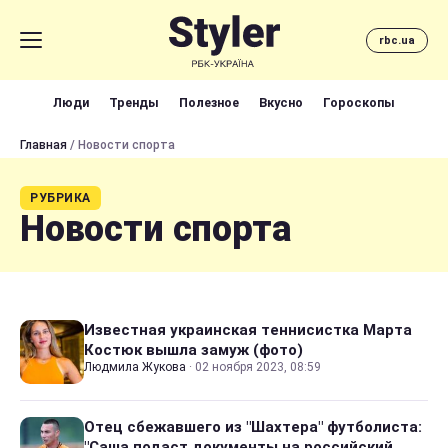
rbc.ua
Люди
Тренды
Полезное
Вкусно
Гороскопы
Главная
/ Новости спорта
РУБРИКА
Новости спорта
Известная украинская теннисистка Марта
Костюк вышла замуж (фото)
Людмила Жукова
·
02 ноября 2023, 08:59
Отец сбежавшего из "Шахтера" футболиста:
"Саша подаст документы на российский