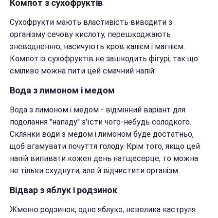
Компот з сухофруктів
Сухофрукти мають властивість виводити з
організму сечову кислоту, перешкоджають
зневодненню, насичують кров калієм і магнієм.
Компот із сухофруктів не зашкодить фігурі, так що
сміливо можна пити цей смачний напій.
Вода з лимоном і медом
Вода з лимоном і медом - відмінний варіант для
подолання "нападу" з'їсти чого-небудь солодкого.
Склянки води з медом і лимоном буде достатньо,
щоб вгамувати почуття голоду. Крім того, якщо цей
напій випивати кожен день натщесерце, то можна
не тільки схуднути, але й відчистити організм.
Відвар з яблук і родзинок
Жменю родзинок, одне яблуко, невелика каструля