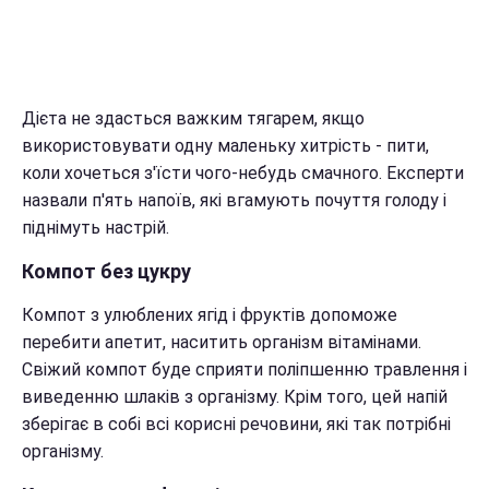
Дієта не здасться важким тягарем, якщо
використовувати одну маленьку хитрість - пити,
коли хочеться з'їсти чого-небудь смачного. Експерти
назвали п'ять напоїв, які вгамують почуття голоду і
піднімуть настрій.
Компот без цукру
Компот з улюблених ягід і фруктів допоможе
перебити апетит, наситить організм вітамінами.
Свіжий компот буде сприяти поліпшенню травлення і
виведенню шлаків з організму. Крім того, цей напій
зберігає в собі всі корисні речовини, які так потрібні
організму.