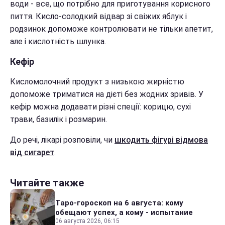
води - все, що потрібно для приготування корисного
пиття. Кисло-солодкий відвар зі свіжих яблук і
родзинок допоможе контролювати не тільки апетит,
але і кислотність шлунка.
Кефір
Кисломолочний продукт з низькою жирністю
допоможе триматися на дієті без жодних зривів. У
кефір можна додавати різні спеції: корицю, сухі
трави, базилік і розмарин.
До речі, лікарі розповіли, чи
шкодить фігурі відмова
від сигарет
.
Читайте также
Таро-гороскоп на 6 августа: кому
обещают успех, а кому - испытание
06 августа 2026, 06:15