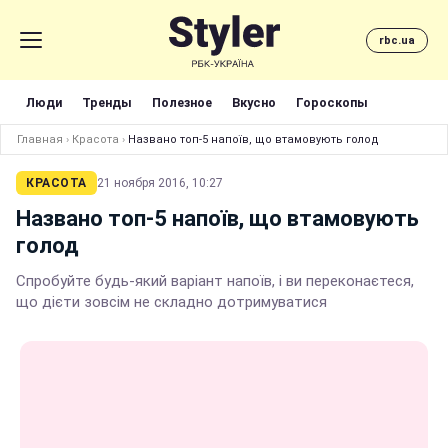
rbc.ua
Люди
Тренды
Полезное
Вкусно
Гороскопы
Главная
›
Красота
›
Названо топ-5 напоїв, що втамовують голод
КРАСОТА
21 ноября 2016, 10:27
Названо топ-5 напоїв, що втамовують
голод
Спробуйте будь-який варіант напоїв, і ви переконаєтеся,
що дієти зовсім не складно дотримуватися