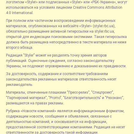
логотипом «Styler» или подписанные «Styler» или «РБК-Украина», могут
использоваться на условиях лицензии Creative Commons Attribution
4.0 International.
При полном или частичном воспроизведении информационных
материалов, опубликованных на вебсайте «Styler» (styler.rbc.ua),
обязательно размещение активной гиперссылки на styler.rbc.ua,
открытой для индексации поисковыми системами. Такая гиперссылка
должна быть размещена непосредственно в тексте материала не ниже
второго абзаца.
Редакция "Styler" может не разделять точку зрения авторов
публикаций. Оценочные суждения, согласно законодательству
Украины, не подлежат опровержению и доказыванию их правдивости.
За достоверность, содержание и соответствие требованиям
законодательства рекламных материалов ответственность несет
рекламодатель.
Материалы, отмеченные плашками "Пресс-релиз", "Спецпроект",
"Партнерский материал", "Promo", "Благотворительность" и "Резонанс",
размещаются на правах рекламы.
Рубрика «Новости компаний» является информационным форматом,
содержащим новости, сообщения и объявления, связанные с
деятельностью компаний, и основывается на информации,
предоставленной соответствующими компаниями. Редакция не несет
ответственности за достоверность такой информации.