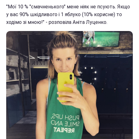
"Мої 10 % "смачненького" мене ніяк не псують. Якщо
у вас 90% шкідливого і 1 яблуко (10% корисне) то
ходімо зі мною!" - розповіла Аніта Луценко.