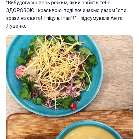
"Вибудовуєш весь режим, який робить тебе
ЗДОРОВОЮ і красивою, тоді починаємо разом їсти
зрази на свята! І піцу в Італії!" - підсумувала Аніта
Луценко.