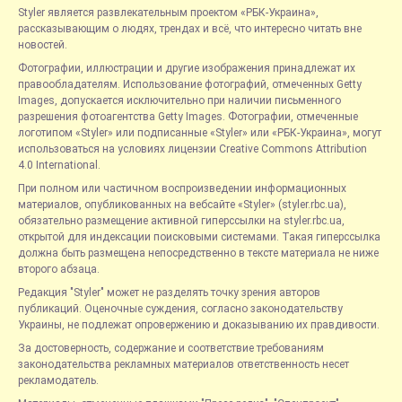
Styler является развлекательным проектом «РБК-Украина»,
рассказывающим о людях, трендах и всё, что интересно читать вне
новостей.
Фотографии, иллюстрации и другие изображения принадлежат их
правообладателям. Использование фотографий, отмеченных Getty
Images, допускается исключительно при наличии письменного
разрешения фотоагентства Getty Images. Фотографии, отмеченные
логотипом «Styler» или подписанные «Styler» или «РБК-Украина», могут
использоваться на условиях лицензии Creative Commons Attribution
4.0 International.
При полном или частичном воспроизведении информационных
материалов, опубликованных на вебсайте «Styler» (styler.rbc.ua),
обязательно размещение активной гиперссылки на styler.rbc.ua,
открытой для индексации поисковыми системами. Такая гиперссылка
должна быть размещена непосредственно в тексте материала не ниже
второго абзаца.
Редакция "Styler" может не разделять точку зрения авторов
публикаций. Оценочные суждения, согласно законодательству
Украины, не подлежат опровержению и доказыванию их правдивости.
За достоверность, содержание и соответствие требованиям
законодательства рекламных материалов ответственность несет
рекламодатель.