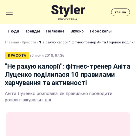
rbc.ua
Люди
Тренды
Полезное
Вкусно
Гороскопы
Главная
›
Красота
›
"Не рахую калорії": фітнес-тренер Аніта Луценко поділи
КРАСОТА
30 июня 2018, 07:36
"Не рахую калорії": фітнес-тренер Аніта
Луценко поділилася 10 правилами
харчування та активності
Аніта Луценко розповіла, як правильно проводити
розвантажувальні дні