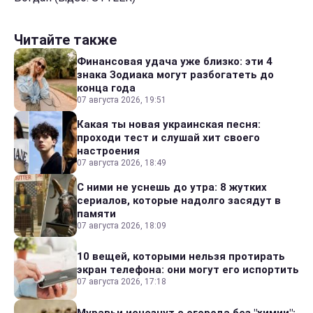
Читайте также
Финансовая удача уже близко: эти 4
знака Зодиака могут разбогатеть до
конца года
07 августа 2026, 19:51
Какая ты новая украинская песня:
проходи тест и слушай хит своего
настроения
07 августа 2026, 18:49
С ними не уснешь до утра: 8 жутких
сериалов, которые надолго засядут в
памяти
07 августа 2026, 18:09
10 вещей, которыми нельзя протирать
экран телефона: они могут его испортить
07 августа 2026, 17:18
Муравьи исчезнут с огорода без "химии":