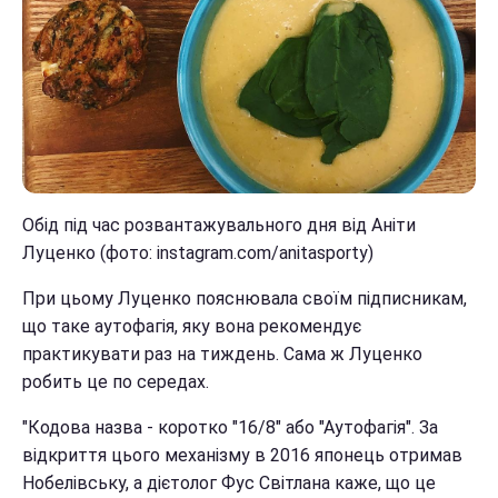
Обід під час розвантажувального дня від Аніти
Луценко (фото: instagram.com/anitasporty)
При цьому Луценко пояснювала своїм підписникам,
що таке аутофагія, яку вона рекомендує
практикувати раз на тиждень. Сама ж Луценко
робить це по середах.
"Кодова назва - коротко "16/8" або "Аутофагія". За
відкриття цього механізму в 2016 японець отримав
Нобелівську, а дієтолог Фус Світлана каже, що це