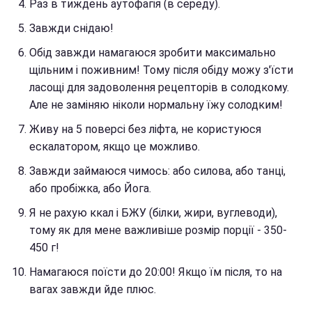
Раз в тиждень аутофагія (в середу).
Завжди снідаю!
Обід завжди намагаюся зробити максимально
щільним і поживним! Тому після обіду можу з'їсти
ласощі для задоволення рецепторів в солодкому.
Але не заміняю ніколи нормальну їжу солодким!
Живу на 5 поверсі без ліфта, не користуюся
ескалатором, якщо це можливо.
Завжди займаюся чимось: або силова, або танці,
або пробіжка, або Йога.
Я не рахую ккал і БЖУ (білки, жири, вуглеводи),
тому як для мене важливіше розмір порції - 350-
450 г!
Намагаюся поїсти до 20:00! Якщо їм після, то на
вагах завжди йде плюс.