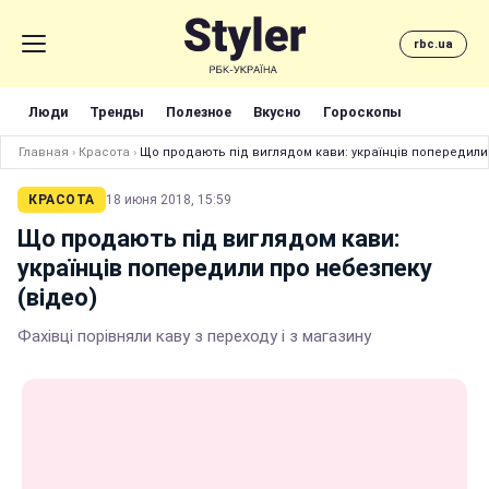
rbc.ua
Люди
Тренды
Полезное
Вкусно
Гороскопы
Главная
›
Красота
›
Що продають під виглядом кави: українців попередили 
КРАСОТА
18 июня 2018, 15:59
Що продають під виглядом кави:
українців попередили про небезпеку
(відео)
Фахівці порівняли каву з переходу і з магазину