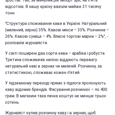
зростає. Так, за минулий рік імпорт зріс на п'ять
відсотків. В нашу країну ввезли майже 31 тисячу
тонн.
"Структура споживання кави в Україні. Натуральний
(мелений, зерно) 35%. Кавові мікси – 33%. Розчинна –
26%. Кавові суміші – 4%. Власні торгові марки – 2%", -
розповіли журналісти.
У світі поширені два сорти кави – арабіка і робуста.
Третина споживачів напою віддають перевагу
натуральній каві в зернах чи меленій. Розчинну, за
статистикою, споживає кожен п'ятий.
У підземному переході прямо з підлоги пропонують
каву відомих брендів. Фасування розчинної – по 400
грам. В магазині така пачка коштує не менше трьох
сотень.
Журналіст купив розчинну каву і в зернах, щоб