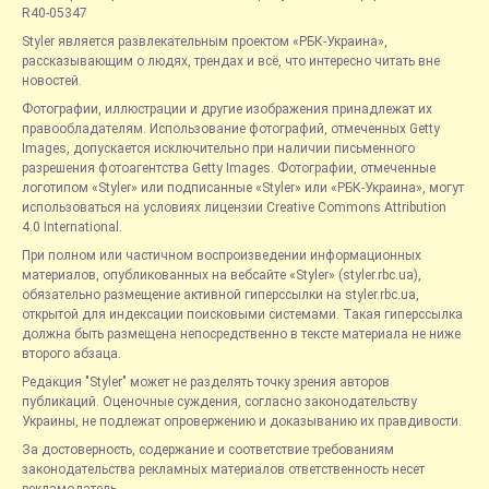
R40-05347
Styler является развлекательным проектом «РБК-Украина»,
рассказывающим о людях, трендах и всё, что интересно читать вне
новостей.
Фотографии, иллюстрации и другие изображения принадлежат их
правообладателям. Использование фотографий, отмеченных Getty
Images, допускается исключительно при наличии письменного
разрешения фотоагентства Getty Images. Фотографии, отмеченные
логотипом «Styler» или подписанные «Styler» или «РБК-Украина», могут
использоваться на условиях лицензии Creative Commons Attribution
4.0 International.
При полном или частичном воспроизведении информационных
материалов, опубликованных на вебсайте «Styler» (styler.rbc.ua),
обязательно размещение активной гиперссылки на styler.rbc.ua,
открытой для индексации поисковыми системами. Такая гиперссылка
должна быть размещена непосредственно в тексте материала не ниже
второго абзаца.
Редакция "Styler" может не разделять точку зрения авторов
публикаций. Оценочные суждения, согласно законодательству
Украины, не подлежат опровержению и доказыванию их правдивости.
За достоверность, содержание и соответствие требованиям
законодательства рекламных материалов ответственность несет