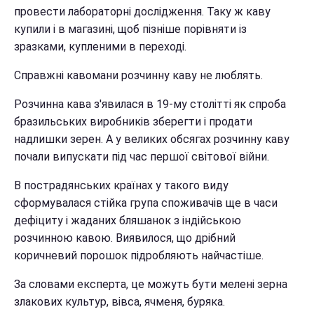
провести лабораторні дослідження. Таку ж каву
купили і в магазині, щоб пізніше порівняти із
зразками, купленими в переході.
Справжні кавомани розчинну каву не люблять.
Розчинна кава з'явилася в 19-му столітті як спроба
бразильських виробників зберегти і продати
надлишки зерен. А у великих обсягах розчинну каву
почали випускати під час першої світової війни.
В пострадянських країнах у такого виду
сформувалася стійка група споживачів ще в часи
дефіциту і жаданих бляшанок з індійською
розчинною кавою. Виявилося, що дрібний
коричневий порошок підробляють найчастіше.
За словами експерта, це можуть бути мелені зерна
злакових культур, вівса, ячменя, буряка.