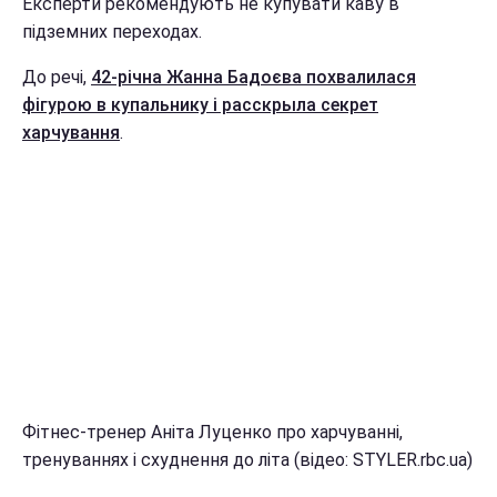
Експерти рекомендують не купувати каву в
підземних переходах.
До речі,
42-річна Жанна Бадоєва похвалилася
фігурою в купальнику і расскрыла секрет
харчування
.
Фітнес-тренер Аніта Луценко про харчуванні,
тренуваннях і схуднення до літа (відео: STYLER.rbc.ua)