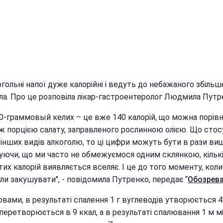
огольні напої дуже калорійні і ведуть до небажаного збіль
іла. Про це розповіла лікар-гастроентеролог Людмила Путр
00-граммовый келих – це вже 140 калорій, що можна порівн
ж порцією салату, заправленого рослинною олією. Що стос
інших видів алкоголю, то ці цифри можуть бути в рази вищ
уючи, що ми часто не обмежуємося одним склянкою, кільк
их калорій виявляється вселяє. І це до того моменту, кол
ли закушувати", - повідомила Путренко, передає “
Обозрев
ловами, в результаті спалення 1 г вуглеводів утворюється 4 
перетворюється в 9 ккал, а в результаті спалювання 1 м м