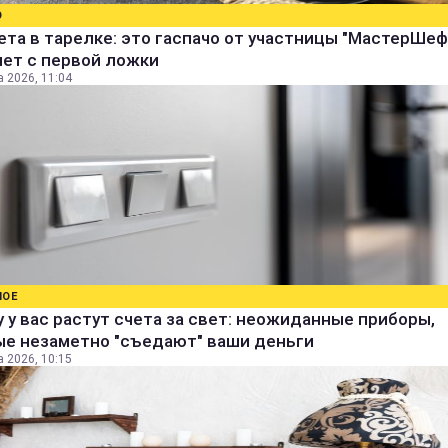
О
ета в тарелке: это гаспачо от участницы "МастерШеф
яет с первой ложки
а 2026, 11:04
НОЕ
 у вас растут счета за свет: неожиданные приборы,
ые незаметно "съедают" ваши деньги
а 2026, 10:15