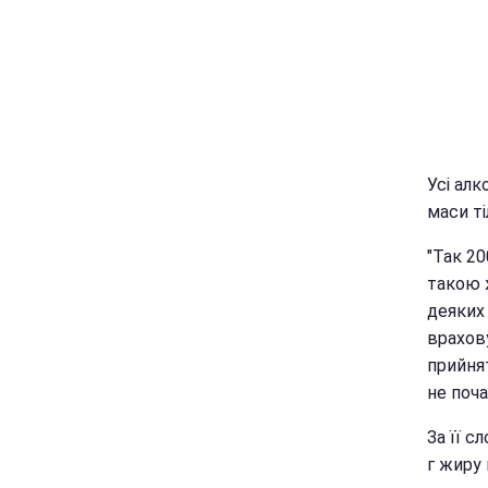
Усі алк
маси т
"Так 2
такою 
деяких 
врахов
прийнят
не поча
За її с
г жиру 