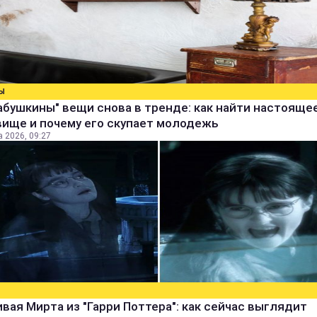
Ы
абушкины" вещи снова в тренде: как найти настояще
вище и почему его скупает молодежь
а 2026, 09:27
вая Мирта из "Гарри Поттера": как сейчас выглядит