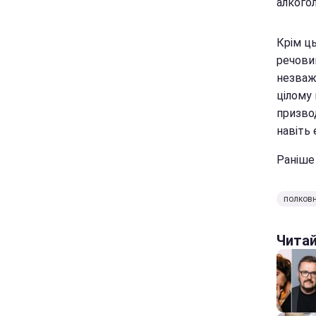
алкого
Крім ц
речовин
незважа
цілому 
призво
навіть
Раніше
полков
Чита