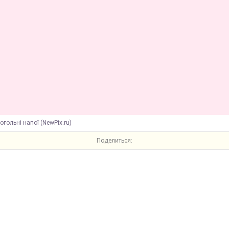
огольні напої (NewPix.ru)
Поделиться: