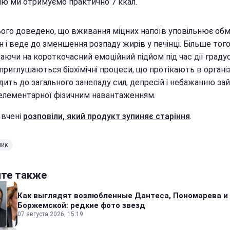
лю ми отримуємо практично 7 ккал.
ього доведено, що вживання міцних напоїв уповільнює обм
 і веде до зменшення розпаду жирів у печінці. Більше того
ючи на короткочасний емоційний підйом під час дії градус
приглушаються біохімічні процеси, що протікають в організ
дить до загального занепаду сил, депресій і небажанню за
 елементарної фізичним навантаженням.
 вчені
розповіли, який продукт зупиняє старіння
.
ник
йте также
Как выглядят возлюбленные Дантеса, Пономарева и
Боржемской: редкие фото звезд
07 августа 2026, 15:19