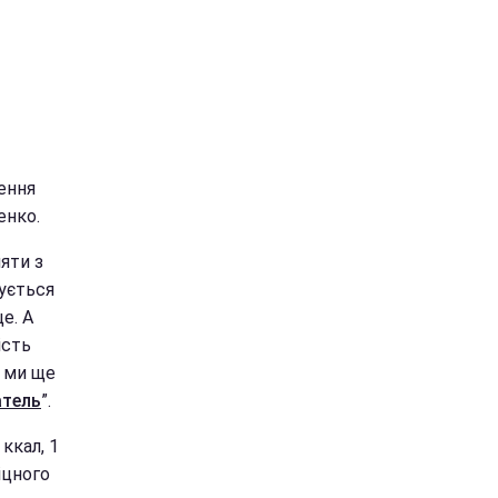
шення
енко.
яти з
ується
е. А
ість
и ми ще
атель
”.
ккал, 1
іцного