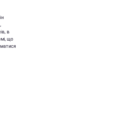
ін
,
ів, в
мі, що
йматися