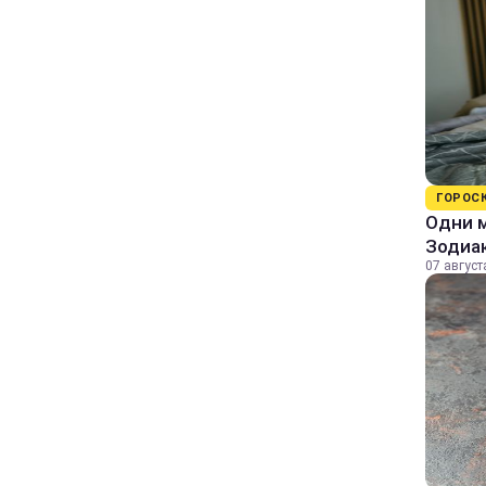
ГОРОС
Одни м
Зодиа
07 август