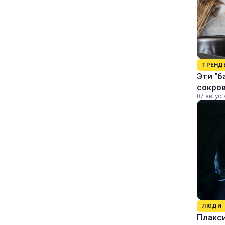
ТРЕНД
Эти "б
сокро
07 август
ЛЮДИ
Плакси