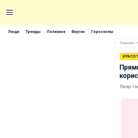
Люди
Тренды
Полезное
Вкусно
Гороскопы
Главная
›
КРАСО
Прями
кори
Лікар-га