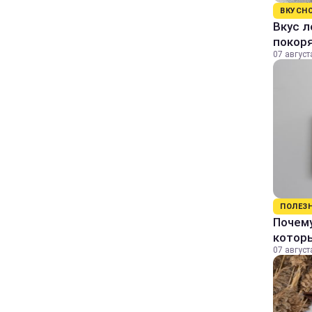
ВКУСН
Вкус л
покор
07 август
ПОЛЕЗ
Почему
котор
07 август