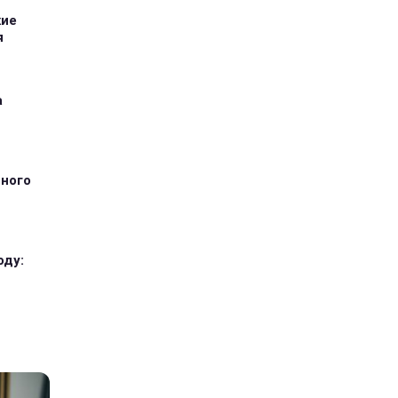
кие
я
а
тного
оду: