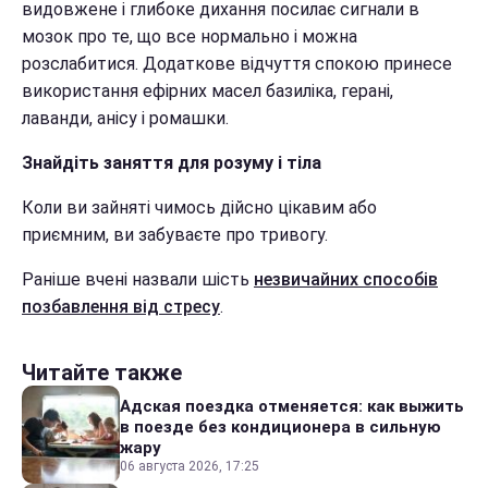
видовжене і глибоке дихання посилає сигнали в
мозок про те, що все нормально і можна
розслабитися. Додаткове відчуття спокою принесе
використання ефірних масел базиліка, герані,
лаванди, анісу і ромашки.
Знайдіть заняття для розуму і тіла
Коли ви зайняті чимось дійсно цікавим або
приємним, ви забуваєте про тривогу.
Раніше вчені назвали шість
незвичайних способів
позбавлення від стресу
.
Читайте также
Адская поездка отменяется: как выжить
в поезде без кондиционера в сильную
жару
06 августа 2026, 17:25