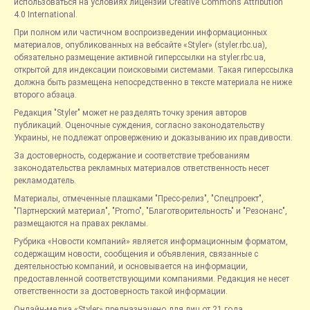
использоваться на условиях лицензии Creative Commons Attribution
4.0 International.
При полном или частичном воспроизведении информационных
материалов, опубликованных на вебсайте «Styler» (styler.rbc.ua),
обязательно размещение активной гиперссылки на styler.rbc.ua,
открытой для индексации поисковыми системами. Такая гиперссылка
должна быть размещена непосредственно в тексте материала не ниже
второго абзаца.
Редакция "Styler" может не разделять точку зрения авторов
публикаций. Оценочные суждения, согласно законодательству
Украины, не подлежат опровержению и доказыванию их правдивости.
За достоверность, содержание и соответствие требованиям
законодательства рекламных материалов ответственность несет
рекламодатель.
Материалы, отмеченные плашками "Пресс-релиз", "Спецпроект",
"Партнерский материал", "Promo", "Благотворительность" и "Резонанс",
размещаются на правах рекламы.
Рубрика «Новости компаний» является информационным форматом,
содержащим новости, сообщения и объявления, связанные с
деятельностью компаний, и основывается на информации,
предоставленной соответствующими компаниями. Редакция не несет
ответственности за достоверность такой информации.
Онлайн-медиа «Styler» предназначено для лиц от 21 года.