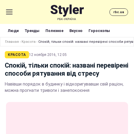
rbc.ua
Люди
Тренды
Полезное
Вкусно
Гороскопы
Главная
›
Красота
›
Спокій, тільки спокій: названі перевірені способи ряту
КРАСОТА
12 ноября 2016, 12:05
Спокій, тільки спокій: названі перевірені
способи рятування від стресу
Навівши порядок в будинку і відкоригувавши свій раціон,
можна прогнати тривоги і занепокоєння