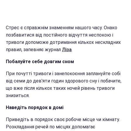
Стрес є справжнім знаменням нашого часу. Онако
позбавитися від постійного відчуття неспокою і
тривоги допоможе дотримання кількох нескладних
правил, запевняє журнал
Ліза
.
Побалуйте себе довгим сном
При почутті тривоги і занепокоєння заплануйте собі
від семи до дев'яти годин здорового сну і побачите,
що вже після кількох таких ночей рівень тривоги
знизиться.
Наведіть порядок в домі
Приведіть в порядок своє робоче місце чи кімнату.
Розкладання речей по місцях допомагає