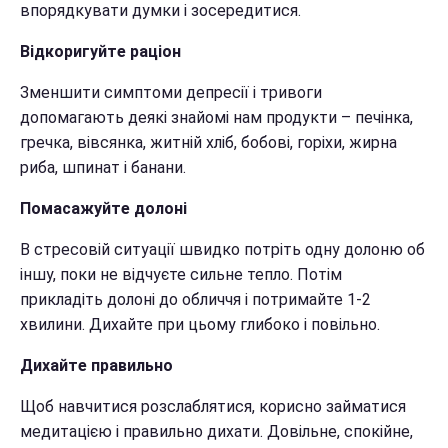
впорядкувати думки і зосередитися.
Відкоригуйте раціон
Зменшити симптоми депресії і тривоги
допомагають деякі знайомі нам продукти – печінка,
гречка, вівсянка, житній хліб, бобові, горіхи, жирна
риба, шпинат і банани.
Помасажуйте долоні
В стресовій ситуації швидко потріть одну долоню об
іншу, поки не відчуєте сильне тепло. Потім
прикладіть долоні до обличчя і потримайте 1-2
хвилини. Дихайте при цьому глибоко і повільно.
Дихайте правильно
Щоб навчитися розслаблятися, корисно займатися
медитацією і правильно дихати. Довільне, спокійне,