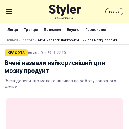
rbc.ua
Люди
Тренды
Полезное
Вкусно
Гороскопы
Главная
›
Красота
›
Вчені назвали найкорисніший для мозку продукт
КРАСОТА
06 декабря 2016, 22:10
Вчені назвали найкорисніший для
мозку продукт
Вчені довели, що молоко впливає на роботу головного
мозку