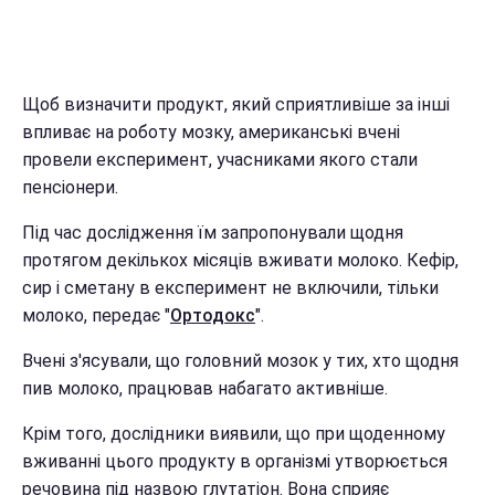
Щоб визначити продукт, який сприятливіше за інші
впливає на роботу мозку, американські вчені
провели експеримент, учасниками якого стали
пенсіонери.
Під час дослідження їм запропонували щодня
протягом декількох місяців вживати молоко. Кефір,
сир і сметану в експеримент не включили, тільки
молоко, передає "
Ортодокс
".
Вчені з'ясували, що головний мозок у тих, хто щодня
пив молоко, працював набагато активніше.
Крім того, дослідники виявили, що при щоденному
вживанні цього продукту в організмі утворюється
речовина під назвою глутатіон. Вона сприяє