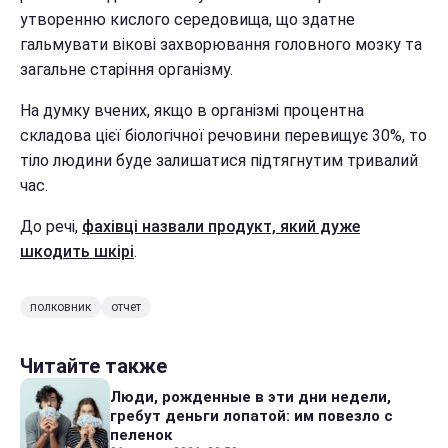
утворенню кислого середовища, що здатне
гальмувати вікові захворювання головного мозку та
загальне старіння організму.
На думку вчених, якщо в організмі процентна
складова цієї біологічної речовини перевищує 30%, то
тіло людини буде залишатися підтягнутим тривалий
час.
До речі,
фахівці назвали продукт, який дуже
шкодить шкірі
.
полковник
отчет
Читайте также
Люди, рожденные в эти дни недели,
гребут деньги лопатой: им повезло с
пеленок