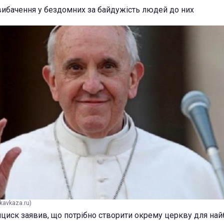
ибачення у бездомних за байдужість людей до них
kavkaza.ru)
иск заявив, що потрібно створити окрему церкву для на