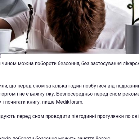
)
им чином можна побороти безсоння, без застосування лікарс
ли, що перед сном за кілька годин позбутися від подразник
портом і не є важку їжу. Безпосередньо перед сном реком
 і почитати книгу, пише Мedikforum.
дують перед сном проводити півгодинні прогулянки по св
падків побороти безсоння можуть заняття йогою.