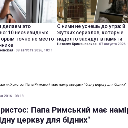
 делаем это
С ними не уснешь до утра: 8
но: 10 неочевидных
жутких сериалов, которые
торым точно не место
надолго засядут в памяти
ннике
Наталия Крижановская
·
07 августа 2026, 
новская
·
08 августа 2026, 10:11
же як Христос: Папа Римський має намір створити "бідну церкву для бідних"
я 2016 · 08:18
ристос: Папа Римський має намі
ідну церкву для бідних"