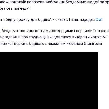
кож понтифік попросив вибачення бездомних людей за хри
ертають погляди".
ти бідну церкву для бідних", - сказав Папа, передає
DW
.
 бездомні повинні стати миротворцями і порівняв їх поло
 нагадавши про труднощі, які довелося витерпіти його сім'ї
ицької церкви, бідність є наріжним каменем Євангелія.