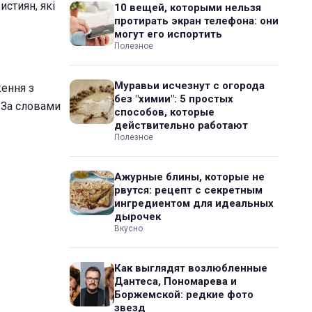
стиян, які
10 вещей, которыми нельзя
протирать экран телефона: они
могут его испортить
Полезное
Муравьи исчезнут с огорода
ження з
без "химии": 5 простых
. За словами
способов, которые
действительно работают
Полезное
Ажурные блины, которые не
рвутся: рецепт с секретным
ингредиентом для идеальных
дырочек
Вкусно
Как выглядят возлюбленные
Дантеса, Пономарева и
Боржемской: редкие фото
звезд