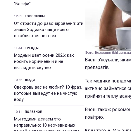
"Баффи"
12:01
ГОРОСКОПЫ
От страсти до разочарования: эти
знаки Зодиака чаще всего
влюбляются не в тех
11:34
ТРЕНДЫ
Фото: Безсоння (bhl.com.ua
Модный цвет осени 2026: как
Вчені з'ясували, як
носить коричневый и не
препаратів.
выглядеть скучно
10:52
Так медики повідоми
ЛЮДИ
Свекровь вас не любит? 10 фраз,
активно займатися с
которые выведут ее на чистую
прийняти теплу ванну
воду
Вчені також рекомен
10:11
ПОЛЕЗНОЕ
повітрю.
Мы годами делаем это
неправильно: 10 неочевидных
Крім того, у 74% ви