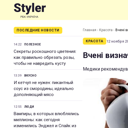
Главная
›
Красота
›
Вчені в
ПОСЛЕДНИЕ НОВОСТИ
12 ноября 20
КРАСОТА
14:22
ПОЛЕЗНОЕ
Секреты роскошного цветения:
Вчені визна
как правильно обрезать розы,
чтобы не навредить кусту
Медики рекомендува
13:39
ВКУСНО
И кетчуп не нужен: пикантный
соус из смородины, идеально
дополняющий мясо
12:55
ЛЮДИ
Вампиры, в которых влюблялись
миллионы: как сегодня
изменились Энджел и Спайк из