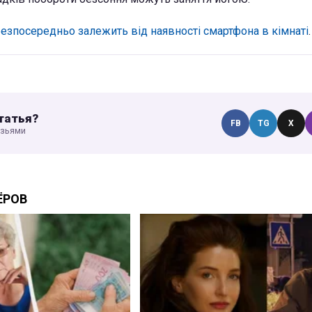
безпосередньо залежить від наявності смартфона в кімнаті
.
татья?
FB
TG
X
узьями