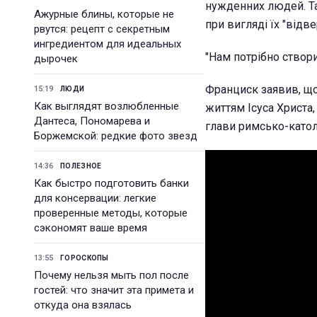
нужденних людей. Та
Ажурные блины, которые не
при вигляді їх "відв
рвутся: рецепт с секретным
ингредиентом для идеальных
"Нам потрібно створи
дырочек
Франциск заявив, що
15:19
ЛЮДИ
Как выглядят возлюбленные
життям Ісуса Христа,
Дантеса, Пономарева и
глави римсько-катол
Боржемской: редкие фото звезд
14:36
ПОЛЕЗНОЕ
Как быстро подготовить банки
для консервации: легкие
проверенные методы, которые
сэкономят ваше время
13:55
ГОРОСКОПЫ
Почему нельзя мыть пол после
гостей: что значит эта примета и
откуда она взялась