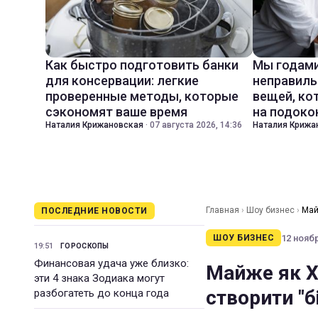
Как быстро подготовить банки
Мы годами
для консервации: легкие
неправиль
проверенные методы, которые
вещей, ко
сэкономят ваше время
на подоко
Наталия Крижановская
·
07 августа 2026, 14:36
Наталия Крижа
Главная
›
Шоу бизнес
›
Май
ПОСЛЕДНИЕ НОВОСТИ
12 ноябр
ШОУ БИЗНЕС
19:51
ГОРОСКОПЫ
Финансовая удача уже близко:
Майже як Х
эти 4 знака Зодиака могут
створити "б
разбогатеть до конца года