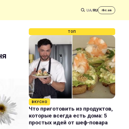
UA
/
RU
rbc.ua
ТОП
ня
ВКУСНО
Что приготовить из продуктов,
которые всегда есть дома: 5
простых идей от шеф-повара