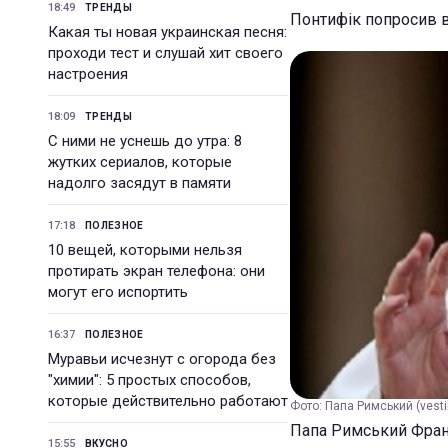
18:49
ТРЕНДЫ
Понтифік попросив в
Какая ты новая украинская песня:
проходи тест и слушай хит своего
настроения
18:09
ТРЕНДЫ
С ними не уснешь до утра: 8
жутких сериалов, которые
надолго засядут в памяти
17:18
ПОЛЕЗНОЕ
10 вещей, которыми нельзя
протирать экран телефона: они
могут его испортить
16:37
ПОЛЕЗНОЕ
Муравьи исчезнут с огорода без
"химии": 5 простых способов,
которые действительно работают
Фото: Папа Римський (vesti
Папа Римський Франц
15:55
ВКУСНО