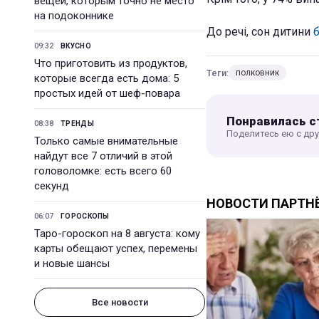
вещей, которым точно не место
на подоконнике
До речі, сон дитини
09:32
ВКУСНО
Что приготовить из продуктов,
Теги:
полковник
которые всегда есть дома: 5
простых идей от шеф-повара
Понравилась с
08:38
ТРЕНДЫ
Поделитесь ею с др
Только самые внимательные
найдут все 7 отличий в этой
головоломке: есть всего 60
секунд
06:07
ГОРОСКОПЫ
Таро-гороскоп на 8 августа: кому
карты обещают успех, перемены
и новые шансы
Все новости