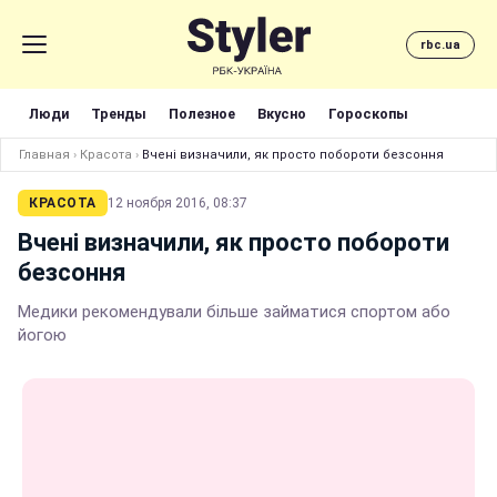
rbc.ua
Люди
Тренды
Полезное
Вкусно
Гороскопы
Главная
›
Красота
›
Вчені визначили, як просто побороти безсоння
КРАСОТА
12 ноября 2016, 08:37
Вчені визначили, як просто побороти
безсоння
Медики рекомендували більше займатися спортом або
йогою