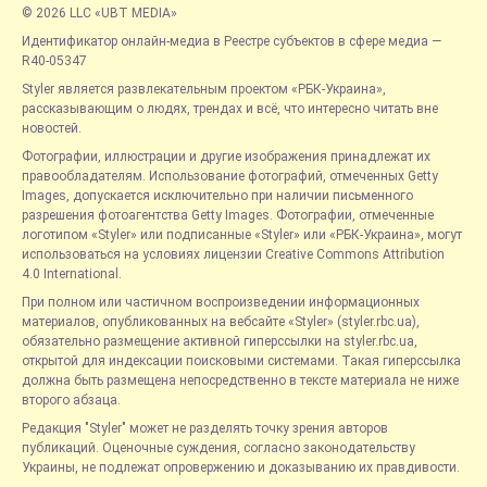
© 2026 LLC «UBT MEDIA»
Идентификатор онлайн-медиа в Реестре субъектов в сфере медиа —
R40-05347
Styler является развлекательным проектом «РБК-Украина»,
рассказывающим о людях, трендах и всё, что интересно читать вне
новостей.
Фотографии, иллюстрации и другие изображения принадлежат их
правообладателям. Использование фотографий, отмеченных Getty
Images, допускается исключительно при наличии письменного
разрешения фотоагентства Getty Images. Фотографии, отмеченные
логотипом «Styler» или подписанные «Styler» или «РБК-Украина», могут
использоваться на условиях лицензии Creative Commons Attribution
4.0 International.
При полном или частичном воспроизведении информационных
материалов, опубликованных на вебсайте «Styler» (styler.rbc.ua),
обязательно размещение активной гиперссылки на styler.rbc.ua,
открытой для индексации поисковыми системами. Такая гиперссылка
должна быть размещена непосредственно в тексте материала не ниже
второго абзаца.
Редакция "Styler" может не разделять точку зрения авторов
публикаций. Оценочные суждения, согласно законодательству
Украины, не подлежат опровержению и доказыванию их правдивости.