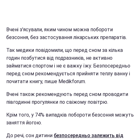
Вчені з'ясували, яким чином можна побороти
безсоння, без застосування лікарських препаратів.
Так медики повідомили, що перед сном за кілька
годин позбутися від подразників, не активно
займатися спортом і не є важку їжу. Безпосередньо
перед сном рекомендується прийняти теплу ванну і
почитати книгу, пише Мedikforum.
Вчені також рекомендують перед сном проводити
півгодинні прогулянки по свіжому повітрю.
Крім того, у 74% випадків побороти безсоння можуть
заняття йогою.
До речі, сон дитини
безпосередньо залежить від