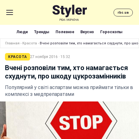
rbc.ua
Люди
Тренды
Полезное
Вкусно
Гороскопы
Главная
›
Красота
›
Вчені розповіли тим, хто намагається схуднути, про шк
КРАСОТА
27 ноября 2016 · 15:32
Вчені розповіли тим, хто намагається
схуднути, про шкоду цукрозамінників
Популярний у світі аспартам можна приймати тільки в
комплексі з медпрепаратами