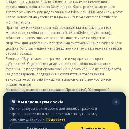
Images, допускается исключительно при наличии письменного
разрешения фотоагентства Getty Images. Фотографии, отмеченные
логотипом «Styler» или подписанные «Styler» или «РБК-Украина», могут
использоваться на условиях лицензии Creative Commons Attribution
4.0 International.
При полном или частичном воспроизведении информационных
материалов, опубликованных на вебсайте «Styler» (styler.rbc.ua),
обязательно размещение активной гиперссылки на styler.rbc.ua,
открытой для индексации поисковыми системами. Такая гиперссылка
должна быть размещена непосредственно в тексте материала не ниже
второго абзаца.
Редакция "Styler" может не разделять точку зрения авторов
публикаций. Оценочные суждения, согласно законодательству
Украины, не подлежат опровержению и доказыванию их правдивости.
За достоверность, содержание и соответствие требованиям
законодательства рекламных материалов ответственность несет
рекламодатель.
Материалы, отмеченные плашками "Пресс-релиз", "Спецпроект",
"Партнерский материал", "Promo", "Благотворительность" и "Резонанс",
размещаются на правах рекламы.
🍪
Мы используем cookie
✕
Рубрика «Новости компаний» является информационным форматом,
Мы используем файлы cookie для анализа трафика и
содержащим новости, сообщения и объявления, связанные с
персонализации контента. Прочитайте нашу Политику
деятельностью компаний, и основывается на информации,
конфиденциальности.
Подробнее
предоставленной соответствующими компаниями. Редакция не несет
ответственности за достоверность такой информации.
Отклонить
Принять все