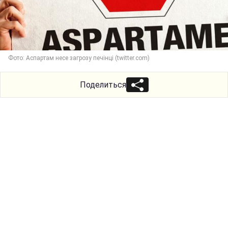
Фото: Аспартам несе загрозу печінці (twitter.com)
Поделиться