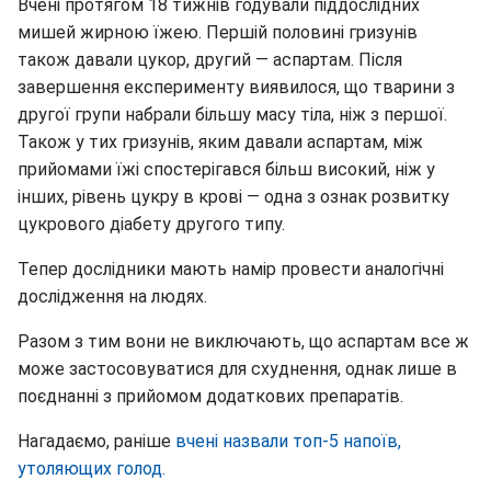
Вчені протягом 18 тижнів годували піддослідних
мишей жирною їжею. Першій половині гризунів
також давали цукор, другий — аспартам. Після
завершення експерименту виявилося, що тварини з
другої групи набрали більшу масу тіла, ніж з першої.
Також у тих гризунів, яким давали аспартам, між
прийомами їжі спостерігався більш високий, ніж у
інших, рівень цукру в крові — одна з ознак розвитку
цукрового діабету другого типу.
Тепер дослідники мають намір провести аналогічні
дослідження на людях.
Разом з тим вони не виключають, що аспартам все ж
може застосовуватися для схуднення, однак лише в
поєднанні з прийомом додаткових препаратів.
Нагадаємо, раніше
вчені назвали топ-5 напоїв,
утоляющих голод.