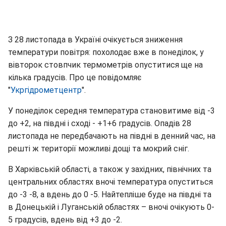
З 28 листопада в Україні очікується зниження
температури повітря: похолодає вже в понеділок, у
вівторок стовпчик термометрів опуститися ще на
кілька градусів. Про це повідомляє
"
Укргідрометцентр
".
У понеділок середня температура становитиме від -3
до +2, на півдні і сході - +1+6 градусів. Опадів 28
листопада не передбачають на півдні в денний час, на
решті ж території можливі дощі та мокрий сніг.
В Харківській області, а також у західних, північних та
центральних областях вночі температура опуститься
до -3 -8, а вдень до 0 -5. Найтепліше буде на півдні та
в Донецькій і Луганській областях – вночі очікують 0-
5 градусів, вдень від +3 до -2.