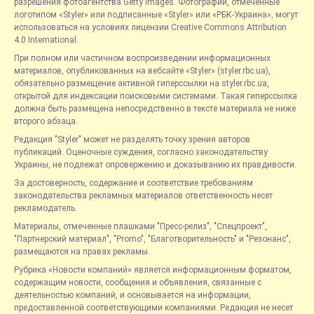
разрешения фотоагентства Getty Images. Фотографии, отмеченные
логотипом «Styler» или подписанные «Styler» или «РБК-Украина», могут
использоваться на условиях лицензии Creative Commons Attribution
4.0 International.
При полном или частичном воспроизведении информационных
материалов, опубликованных на вебсайте «Styler» (styler.rbc.ua),
обязательно размещение активной гиперссылки на styler.rbc.ua,
открытой для индексации поисковыми системами. Такая гиперссылка
должна быть размещена непосредственно в тексте материала не ниже
второго абзаца.
Редакция "Styler" может не разделять точку зрения авторов
публикаций. Оценочные суждения, согласно законодательству
Украины, не подлежат опровержению и доказыванию их правдивости.
За достоверность, содержание и соответствие требованиям
законодательства рекламных материалов ответственность несет
рекламодатель.
Материалы, отмеченные плашками "Пресс-релиз", "Спецпроект",
"Партнерский материал", "Promo", "Благотворительность" и "Резонанс",
размещаются на правах рекламы.
Рубрика «Новости компаний» является информационным форматом,
содержащим новости, сообщения и объявления, связанные с
деятельностью компаний, и основывается на информации,
предоставленной соответствующими компаниями. Редакция не несет