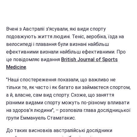
Вчені з Австралії з'ясували, які види спорту
подовжують життя людині. Теніс, аеробіка, їзда на
велосипеді і плавання були визнані найбільш
ефективними визнали найбільш ефективними. Про
це повідомляє видання
British Journal of Sports
Medicine
.
"Наші спостереження показали, що важливо не
тільки те, як часто і як багато ви займаєтеся спортом,
а й, власне, сам вид спорту. Схоже, що заняття
різними видами спорту можуть по-різному впливати
на здоров'я людини", – розповіла глава дослідницької
групи Еммануель Стаматакис.
До таких висновків австралійські дослідники