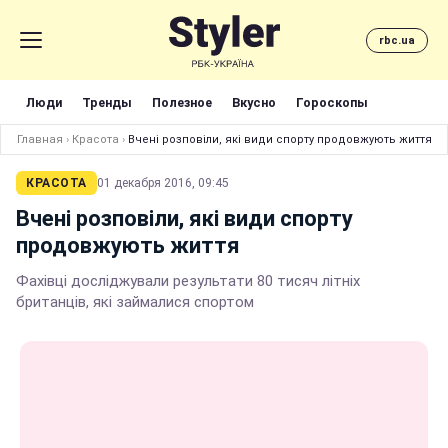
rbc.ua
Люди
Тренды
Полезное
Вкусно
Гороскопы
Главная
›
Красота
›
Вчені розповіли, які види спорту продовжують життя
КРАСОТА
01 декабря 2016, 09:45
Вчені розповіли, які види спорту
продовжують життя
Фахівці досліджували результати 80 тисяч літніх
британців, які займалися спортом