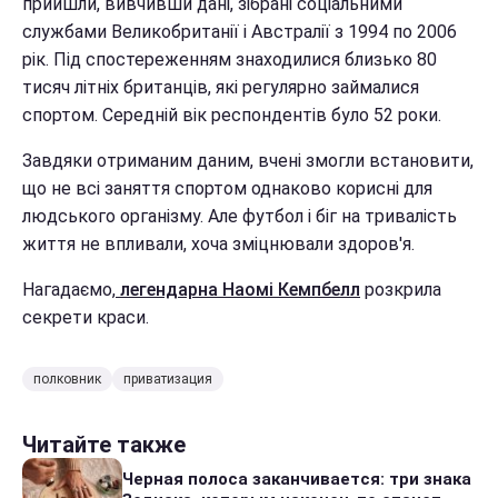
прийшли, вивчивши дані, зібрані соціальними
службами Великобританії і Австралії з 1994 по 2006
рік. Під спостереженням знаходилися близько 80
тисяч літніх британців, які регулярно займалися
спортом. Середній вік респондентів було 52 роки.
Завдяки отриманим даним, вчені змогли встановити,
що не всі заняття спортом однаково корисні для
людського організму. Але футбол і біг на тривалість
життя не впливали, хоча зміцнювали здоров'я.
Нагадаємо,
легендарна Наомі Кемпбелл
розкрила
секрети краси.
полковник
приватизация
Читайте также
Черная полоса заканчивается: три знака