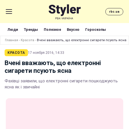
rbc.ua
Люди
Тренды
Полезное
Вкусно
Гороскопы
Главная
›
Красота
›
Вчені вважають, що електронні сигарети псують ясна
КРАСОТА
17 ноября 2016, 14:33
Вчені вважають, що електронні
сигарети псують ясна
Фахівці заявили, що електронні сигарети пошкоджують
ясна як і звичайні