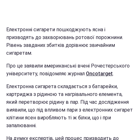
Електронні сигарети пошкоджують ясна і
призводять до захворювань ротової порожнини.
Рівень завданих збитків дорівнює звичайним
сигаретам.
Про це заявили американські вчені Рочестерського
університету, повідомляє журнал
Oncotarget
.
Електронна сигарета складається з батарейки,
картриджа з рідиною та нагрівального елемента,
який перетворює рідину в пар. Під час дослідження
виявили, що під впливом пари з електронних сигарет
клітини ясен виробляють ті ж білки, що і при
запалюванні.
На думку експертів, цей процес призводить до