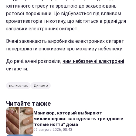
клітинного стресу та зрештою до захворювань
ротової порожнини. Це відбувається під впливом
ароматизаторів і нікотину, що містяться в рідині для
заправки електронних сигарет.
Вчені закликають виробників електронних сигарет
попереджати споживачів про можливу небезпеку.
До речі, вчені розповіли,
чим небезпечні електронні
сигарети
.
полковник
Динамо
Читайте также
Маникюр, который выбирают
миллионерши: как сделать трендовые
"голые ногти" дома
06 августа 2026, 08:43