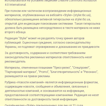
использоваться на условиях лицензии Creative Commons Attribution
4.0 International.
При полном или частичном воспроизведении информационных
материалов, опубликованных на вебсайте «Styler» (styler.rbc.ua),
обязательно размещение активной гиперссылки на styler.rbc.ua,
открытой для индексации поисковыми системами. Такая гиперссылка
должна быть размещена непосредственно в тексте материала не ниже
второго абзаца.
Редакция "Styler" может не разделять точку зрения авторов
публикаций. Оценочные суждения, согласно законодательству
Украины, не подлежат опровержению и доказыванию их правдивости.
За достоверность, содержание и соответствие требованиям
законодательства рекламных материалов ответственность несет
рекламодатель.
Материалы, отмеченные плашками "Пресс-релиз", "Спецпроект",
"Партнерский материал", "Promo", "Благотворительность" и "Резонанс",
размещаются на правах рекламы.
Рубрика «Новости компаний» является информационным форматом,
содержащим новости, сообщения и объявления, связанные с
деятельностью компаний, и основывается на информации,
предоставленной соответствующими компаниями. Редакция не несет
ответственности за достоверность такой информации.
Онлайн-медиа «Styler» предназначено для лиц от 21 года.