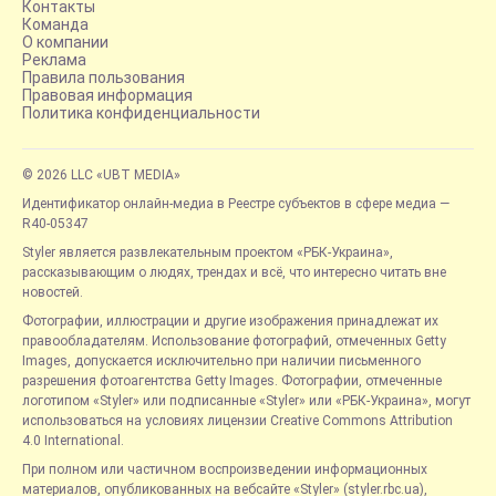
Контакты
Команда
О компании
Реклама
Правила пользования
Правовая информация
Политика конфиденциальности
© 2026 LLC «UBT MEDIA»
Идентификатор онлайн-медиа в Реестре субъектов в сфере медиа —
R40-05347
Styler является развлекательным проектом «РБК-Украина»,
рассказывающим о людях, трендах и всё, что интересно читать вне
новостей.
Фотографии, иллюстрации и другие изображения принадлежат их
правообладателям. Использование фотографий, отмеченных Getty
Images, допускается исключительно при наличии письменного
разрешения фотоагентства Getty Images. Фотографии, отмеченные
логотипом «Styler» или подписанные «Styler» или «РБК-Украина», могут
использоваться на условиях лицензии Creative Commons Attribution
4.0 International.
При полном или частичном воспроизведении информационных
материалов, опубликованных на вебсайте «Styler» (styler.rbc.ua),