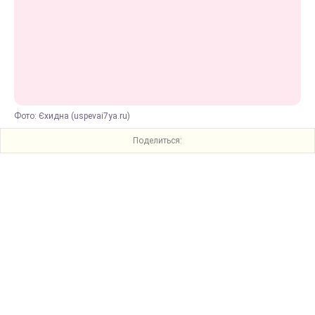
Фото: Єхидна (uspevai7ya.ru)
Поделиться: