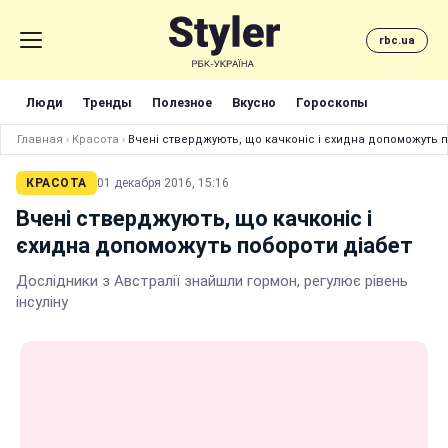
rbc.ua
Люди
Тренды
Полезное
Вкусно
Гороскопы
Главная
›
Красота
›
Вчені стверджують, що качконіс і єхидна допоможуть 
КРАСОТА
01 декабря 2016, 15:16
Вчені стверджують, що качконіс і
єхидна допоможуть побороти діабет
Дослідники з Австралії знайшли гормон, регулює рівень
інсуліну