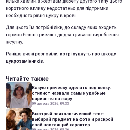
кілька хвилин, а жертвам діабету другого типу цього
короткого впливу недостатньо для підтримки
необхідного рівня цукру в крові.
Для цього їм потрібні ліки, до складу яких входить
гормон більш тривалої дії для тривалої вироблення
інсуліну.
Раніше вчені
розповіли, котрі худнуть про шкоду
цукрозамінників
.
Читайте также
Какую прическу сделать под кепку:
стилист назвала самые удобные
варианты на жару
09 августа 2026, 09:33
Быстрый психологический тест:
выбирай предмет на фото и раскрой
свой настоящий характер
09 августа 2026, 08:36