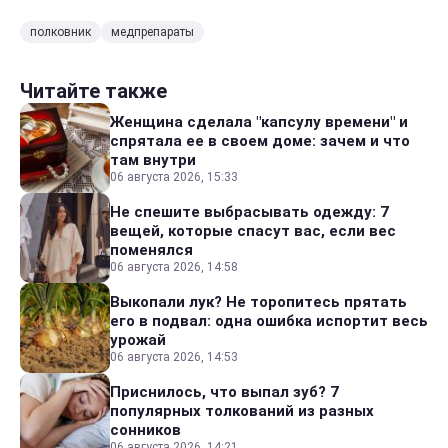
полковник
медпрепараты
Читайте также
Женщина сделала "капсулу времени" и
спрятала ее в своем доме: зачем и что
там внутри
06 августа 2026, 15:33
Не спешите выбрасывать одежду: 7
вещей, которые спасут вас, если вес
поменялся
06 августа 2026, 14:58
Выкопали лук? Не торопитесь прятать
его в подвал: одна ошибка испортит весь
урожай
06 августа 2026, 14:53
Приснилось, что выпал зуб? 7
популярных толкований из разных
сонников
06 августа 2026, 14:21