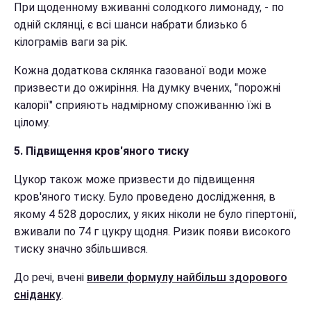
При щоденному вживанні солодкого лимонаду, - по
одній склянці, є всі шанси набрати близько 6
кілограмів ваги за рік.
Кожна додаткова склянка газованої води може
призвести до ожиріння. На думку вчених, "порожні
калорії" сприяють надмірному споживанню їжі в
цілому.
5. Підвищення кров'яного тиску
Цукор також може призвести до підвищення
кров'яного тиску. Було проведено дослідження, в
якому 4 528 дорослих, у яких ніколи не було гіпертонії,
вживали по 74 г цукру щодня. Ризик появи високого
тиску значно збільшився.
До речі, вчені
вивели формулу найбільш здорового
сніданку
.