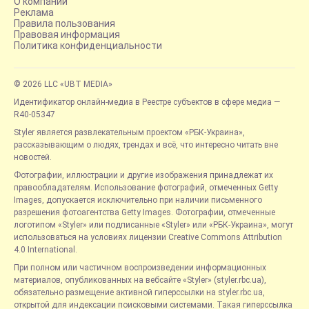
О компании
Реклама
Правила пользования
Правовая информация
Политика конфиденциальности
© 2026 LLC «UBT MEDIA»
Идентификатор онлайн-медиа в Реестре субъектов в сфере медиа —
R40-05347
Styler является развлекательным проектом «РБК-Украина»,
рассказывающим о людях, трендах и всё, что интересно читать вне
новостей.
Фотографии, иллюстрации и другие изображения принадлежат их
правообладателям. Использование фотографий, отмеченных Getty
Images, допускается исключительно при наличии письменного
разрешения фотоагентства Getty Images. Фотографии, отмеченные
логотипом «Styler» или подписанные «Styler» или «РБК-Украина», могут
использоваться на условиях лицензии Creative Commons Attribution
4.0 International.
При полном или частичном воспроизведении информационных
материалов, опубликованных на вебсайте «Styler» (styler.rbc.ua),
обязательно размещение активной гиперссылки на styler.rbc.ua,
открытой для индексации поисковыми системами. Такая гиперссылка