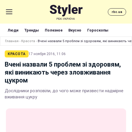
rbc.ua
Люди
Тренды
Полезное
Вкусно
Гороскопы
Главная
›
Красота
›
Вчені назвали 5 проблем зі здоровям, які виникають 
КРАСОТА
17 ноября 2016, 11:06
Вчені назвали 5 проблем зі здоровям,
які виникають через зловживання
цукром
Дослідники розповіли, до чого може призвести надмірне
вживання цукру