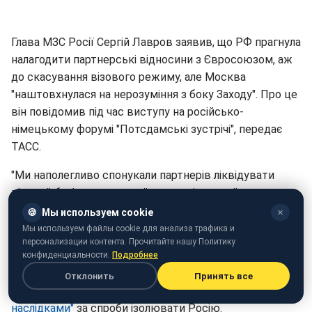
Глава МЗС Росії Сергій Лавров заявив, що РФ прагнула
налагодити партнерські відносини з Євросоюзом, аж
до скасування візового режиму, але Москва
"наштовхнулася на нерозуміння з боку Заходу". Про це
він повідомив під час виступу на російсько-
німецькому форумі "Потсдамські зустрічі", передає
ТАСС.
"Ми наполегливо спонукали партнерів ліквідувати
візовий бар'єр, очевидний анахронізм, який стримує
розширення торговельно-інвестиційних та культурно-
🍪
Мы используем cookie
✕
гуманітарних зв'язків. На жаль, наше щире бажання
Мы используем файлы cookie для анализа трафика и
персонализации контента. Прочитайте нашу Политику
налагодити партнерство не отримало підтримки з
конфиденциальности.
Подробнее
боку держав Заходу", - поскаржився Лавров.
Отклонить
Принять все
Нагадаємо,
Лавров пригрозив ЄС "тяжкими
наслідками"
за спроби ізолювати Росію.