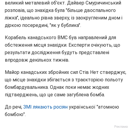
великий металевий об'єкт. Дайвер Смуричинський
розповів, що знахідка була "більше двоспального
ліжка", ідеально рівна зверху, із заокругленим дном і
діркою посередині, "як у бублика".
Корабель канадського ВМС був направлений для
обстеження місця знахідки. Експерти очікують, що
результати дослідження будуть представлені
впродовж декількох тижнів.
Майор канадських збройних сил Стів Нет стверджує,
що місце знахідки збігається з траєкторією польоту
бомбардувальника. Однак поки немає жодних
підтверджень, що це саме загублена бомба.
До речі,
ЗМІ лякають росіян
української "атомною
бомбою".