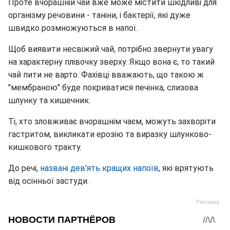
Проте вчорашній чай вже може містити шкідливі для
організму речовини - таніни, і бактерії, які дуже
швидко розмножуються в напої.
Щоб виявити несвіжий чай, потрібно звернути увагу
на характерну плівочку зверху. Якщо вона є, то такий
чай пити не варто. Фахівці вважають, що такою ж
"мембраною" буде покриватися печінка, слизова
шлунку та кишечник.
Ті, хто зловживає вчорашнім чаєм, можуть захворіти
гастритом, викликати ерозію та виразку шлунково-
кишкового тракту.
До речі,
названі дев'ять кращих напоїв
, які врятують
від осінньої застуди.