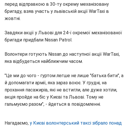
перед відправкою в 30-ту окрему механізовану
бригаду, взяв участь у львівській акції WarTaxi в
жовтні.
Завдяки акції у Львові для 24-ї окремої механізованої
бригади придбали Nissan Patrol.
Волонтери готують Nissan до наступної акції WarTaxi,
яка відбудеться найближчим часом.
"Це ми до чого - гуртом легше не лише "батька бити", а
й допомагати армії, яка зараз воює. У грудні, на
прохання пасажирів, які не встигли, але дуже хотіли,
акція пройде на біс у Києві та Львові. Тому не
гальмуємо разом", - йдеться в повідомленні.
Нагадаємо,
у Києві волонтерський таксі зібрало понад