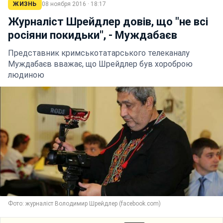
ЖИЗНЬ
08 ноября 2016 · 18:17
Журналіст Шрейдлер довів, що "не всі
росіяни покидьки", - Муждабаєв
Представник кримськотатарського телеканалу
Муждабаєв вважає, що Шрейдлер був хороброю
людиною
Фото: журналіст Володимир Шрейдлер (facebook.com)