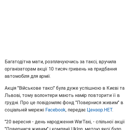
Багатодітна мати, розплачуючись за таксі, вручила
організаторам акції 10 тисяч гривень на придбання
автомобіля для армії.
Акція "Військове таксі" була дуже успішною в Києві та
Львові, тому волонтери мають намір повторити її в
грудні. Про це повідомляє фонд "Повернися живим" в
соціальній мережі
Facebook
, передає
Цензор.НЕТ
.
"20 вересня - день народження WarTaxi, - спільної акції
"Повернися живим" і компанії Uklon, метою якої було