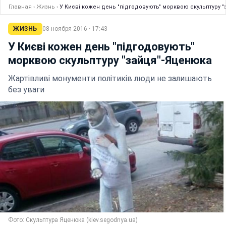
Главная
›
Жизнь
›
У Києві кожен день "підгодовують" морквою скульптуру 
ЖИЗНЬ
08 ноября 2016 · 17:43
У Києві кожен день "підгодовують"
морквою скульптуру "зайця"-Яценюка
Жартівливі монументи політиків люди не залишають
без уваги
Фото: Скульптура Яценюка (kiev.segodnya.ua)