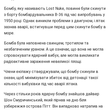
Бомбу, яку називають Lost Nuke, повинні були скинути
з борту бомбардувальника B-36 під час випробувань у
1950 році. Однак виникли проблеми з двигуном, і літак
зазнав аварії, встигнувши перед цим скинути бомбу в
море.
Бомба була наповнена свинцем, тротилом та
незбагаченим ураном. А це означає, що вона не могла
спровокувати ядерний вибух, але могла викликати
радіоактивне зараження невеликої площі.
Члени екіпажу стверджували, що бомбу скинули в
океан, щоб мінімізувати збиток від детонації такої
кількості вибухівки під час аварії літака.
Через стільки років ядерну бомбу знайшов дайвер
Шон Смуричинський, який пірнав на дно біля
узбережжя острова Пітт. Він випадково натрапив на