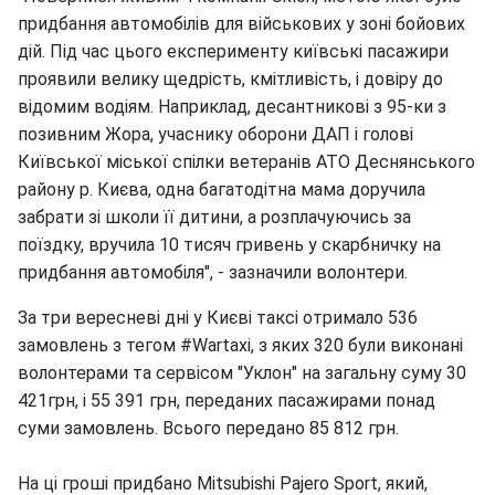
придбання автомобілів для військових у зоні бойових
дій. Під час цього експерименту київські пасажири
проявили велику щедрість, кмітливість, і довіру до
відомим водіям. Наприклад, десантникові з 95-ки з
позивним Жора, учаснику оборони ДАП і голові
Київської міської спілки ветеранів АТО Деснянського
району р. Києва, одна багатодітна мама доручила
забрати зі школи її дитини, а розплачуючись за
поїздку, вручила 10 тисяч гривень у скарбничку на
придбання автомобіля", - зазначили волонтери.
За три вересневі дні у Києві таксі отримало 536
замовлень з тегом #Wartaxi, з яких 320 були виконані
волонтерами та сервісом "Уклон" на загальну суму 30
421грн, і 55 391 грн, переданих пасажирами понад
суми замовлень. Всього передано 85 812 грн.
На ці гроші придбано Mitsubishi Pajero Sport, який,