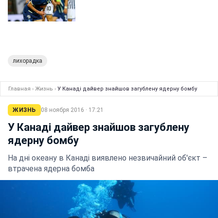
лихорадка
Главная
›
Жизнь
›
У Канаді дайвер знайшов загублену ядерну бомбу
ЖИЗНЬ
08 ноября 2016 · 17:21
У Канаді дайвер знайшов загублену
ядерну бомбу
На дні океану в Канаді виявлено незвичайний об'єкт –
втрачена ядерна бомба