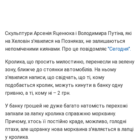
Скульптури Арсенія Яценюка і Володимира Путіна, які
на Хеловін з'явилися на Позняках, не залишаються
непоміченими киянами. Про це повідомляє
"Сегодня".
Кролика, що просить милостиню, перенесли на зелену
зону, ближче до стоянки автомобілів. На ньому
з'явилися написи, що свідчать, що ті, кому
подобається кролик, можуть кинути в банку одну
гривню, а ті, кому ні – 2 грн.
У банку грошей не дуже багато натомість перехожі
запхали за лапку кролика справжню морквину.
Причому, хтось її постійно краде, можливо, голодні
птахи, але щоранку нова морквина з'являється в лапці
у кролика.