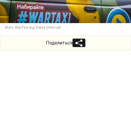
Фото: WarTaxi від Ухилу (mmr.ua)
Поделиться