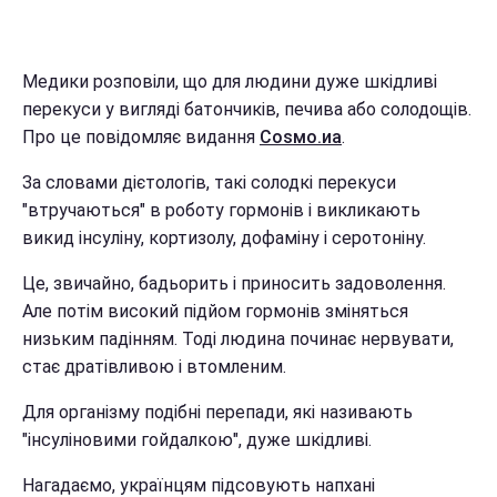
Медики розповіли, що для людини дуже шкідливі
перекуси у вигляді батончиків, печива або солодощів.
Про це повідомляє видання
Соѕмо.иа
.
За словами дієтологів, такі солодкі перекуси
"втручаються" в роботу гормонів і викликають
викид інсуліну, кортизолу, дофаміну і серотоніну.
Це, звичайно, бадьорить і приносить задоволення.
Але потім високий підйом гормонів зміняться
низьким падінням. Тоді людина починає нервувати,
стає дратівливою і втомленим.
Для організму подібні перепади, які називають
"інсуліновими гойдалкою", дуже шкідливі.
Нагадаємо, українцям підсовують напхані