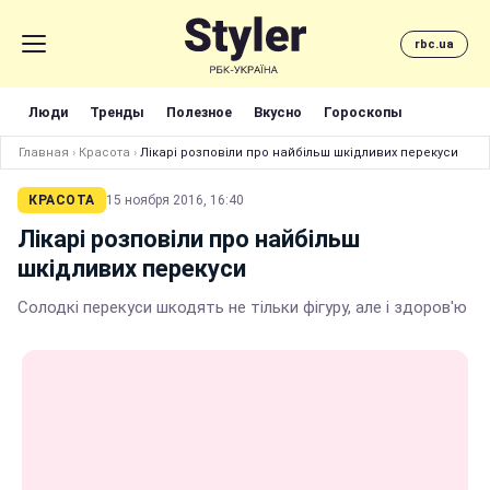
rbc.ua
Люди
Тренды
Полезное
Вкусно
Гороскопы
Главная
›
Красота
›
Лікарі розповіли про найбільш шкідливих перекуси
КРАСОТА
15 ноября 2016, 16:40
Лікарі розповіли про найбільш
шкідливих перекуси
Солодкі перекуси шкодять не тільки фігуру, але і здоров'ю