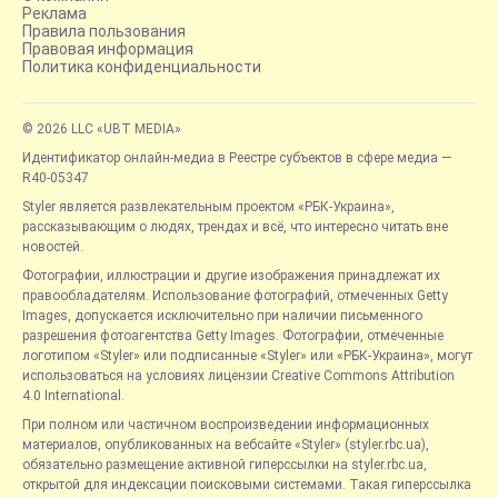
Реклама
Правила пользования
Правовая информация
Политика конфиденциальности
© 2026 LLC «UBT MEDIA»
Идентификатор онлайн-медиа в Реестре субъектов в сфере медиа —
R40-05347
Styler является развлекательным проектом «РБК-Украина»,
рассказывающим о людях, трендах и всё, что интересно читать вне
новостей.
Фотографии, иллюстрации и другие изображения принадлежат их
правообладателям. Использование фотографий, отмеченных Getty
Images, допускается исключительно при наличии письменного
разрешения фотоагентства Getty Images. Фотографии, отмеченные
логотипом «Styler» или подписанные «Styler» или «РБК-Украина», могут
использоваться на условиях лицензии Creative Commons Attribution
4.0 International.
При полном или частичном воспроизведении информационных
материалов, опубликованных на вебсайте «Styler» (styler.rbc.ua),
обязательно размещение активной гиперссылки на styler.rbc.ua,
открытой для индексации поисковыми системами. Такая гиперссылка