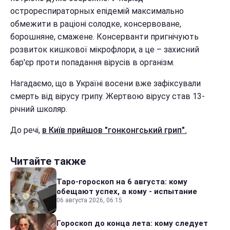
острореспираторных епідемій максимально
обмежити в раціоні солодке, консервоване,
борошняне, смажене. Консерванти пригнічують
розвиток кишкової мікрофлори, а це – захисний
бар'єр проти попадання вірусів в організм.
Нагадаємо, що в Україні восени вже зафіксували
смерть від вірусу грипу. Жертвою вірусу став 13-
річний школяр.
До речі,
в Київ прийшов "гонконгський грип".
Читайте также
Таро-гороскоп на 6 августа: кому
обещают успех, а кому - испытание
06 августа 2026, 06:15
Гороскоп до конца лета: кому следует