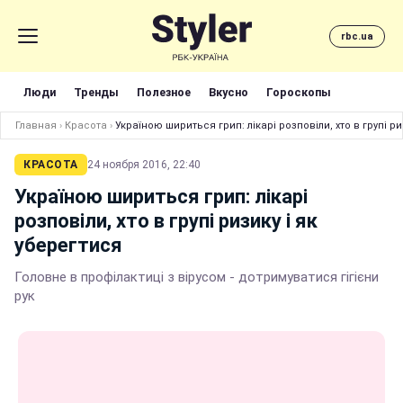
rbc.ua
Люди
Тренды
Полезное
Вкусно
Гороскопы
Главная
›
Красота
›
Україною шириться грип: лікарі розповіли, хто в групі ри
КРАСОТА
24 ноября 2016, 22:40
Україною шириться грип: лікарі
розповіли, хто в групі ризику і як
уберегтися
Головне в профілактиці з вірусом - дотримуватися гігієни
рук