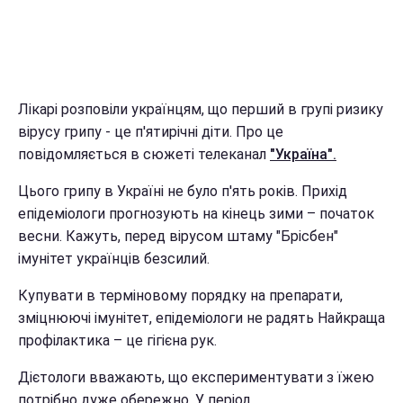
Лікарі розповіли українцям, що перший в групі ризику
вірусу грипу - це п'ятирічні діти. Про це
повідомляється в сюжеті телеканал
"Україна".
Цього грипу в Україні не було п'ять років. Прихід
епідеміологи прогнозують на кінець зими – початок
весни. Кажуть, перед вірусом штаму "Брісбен"
імунітет українців безсилий.
Купувати в терміновому порядку на препарати,
зміцнюючі імунітет, епідеміологи не радять Найкраща
профілактика – це гігієна рук.
Дієтологи вважають, що експериментувати з їжею
потрібно дуже обережно. У період