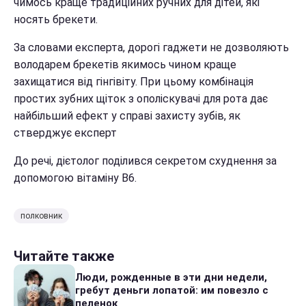
чимось краще традиційних ручних для дітей, які
носять брекети.
За словами експерта, дорогі гаджети не дозволяють
володарем брекетів якимось чином краще
захищатися від гінгівіту. При цьому комбінація
простих зубних щіток з ополіскувачі для рота дає
найбільший ефект у справі захисту зубів, як
стверджує експерт
До речі, дієтолог поділився секретом схуднення за
допомогою вітаміну В6.
полковник
Читайте также
Люди, рожденные в эти дни недели,
гребут деньги лопатой: им повезло с
пеленок