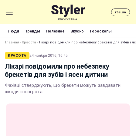
rbc.ua
Люди
Тренды
Полезное
Вкусно
Гороскопы
Главная
›
Красота
›
Лікарі повідомили про небезпеку брекетів для зубів і я
КРАСОТА
24 ноября 2016, 16:45
Лікарі повідомили про небезпеку
брекетів для зубів і ясен дитини
Фахівці стверджують, що брекети можуть завдавати
шкоди гігієні рота