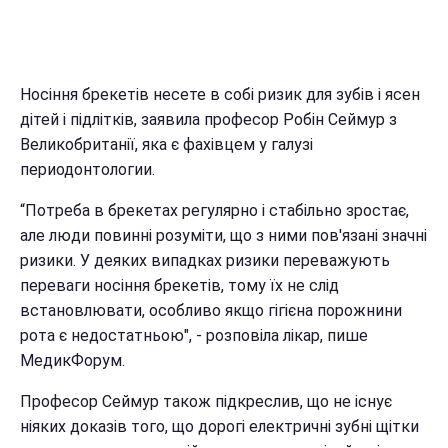
Носіння брекетів несете в собі ризик для зубів і ясен
дітей і підлітків, заявила професор Робін Сеймур з
Великобританії, яка є фахівцем у галузі
периодонтологии.
“Потреба в брекетах регулярно і стабільно зростає,
але люди повинні розуміти, що з ними пов'язані значні
ризики. У деяких випадках ризики переважують
переваги носіння брекетів, тому їх не слід
встановлювати, особливо якщо гігієна порожнини
рота є недостатньою", - розповіла лікар, пише
МедикФорум.
Професор Сеймур також підкреслив, що не існує
ніяких доказів того, що дорогі електричні зубні щітки