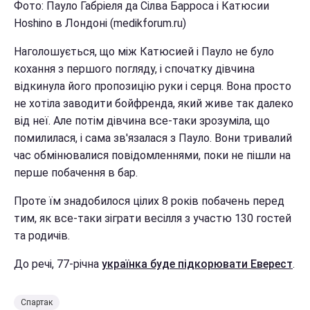
Фото: Пауло Габріеля да Сілва Барроса і Катюсии
Hoshino в Лондоні (medikforum.ru)
Наголошується, що між Катюсией і Пауло не було
кохання з першого погляду, і спочатку дівчина
відкинула його пропозицію руки і серця. Вона просто
не хотіла заводити бойфренда, який живе так далеко
від неї. Але потім дівчина все-таки зрозуміла, що
помилилася, і сама зв'язалася з Пауло. Вони тривалий
час обмінювалися повідомленнями, поки не пішли на
перше побачення в бар.
Проте їм знадобилося цілих 8 років побачень перед
тим, як все-таки зіграти весілля з участю 130 гостей
та родичів.
До речі, 77-річна
українка буде підкорювати Еверест
.
Спартак