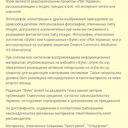
Styler является развлекательным проектом «РБК-Украина»,
рассказывающим о людях, трендах и всё, что интересно читать вне
новостей.
Фотографии, иллюстрации и другие изображения принадлежат их
правообладателям. Использование фотографий, отмеченных Getty
Images, допускается исключительно при наличии письменного
разрешения фотоагентства Getty Images. Фотографии, отмеченные
логотипом «Styler» или подписанные «Styler» или «РБК-Украина», могут
использоваться на условиях лицензии Creative Commons Attribution
4.0 International.
При полном или частичном воспроизведении информационных
материалов, опубликованных на вебсайте «Styler» (styler.rbc.ua),
обязательно размещение активной гиперссылки на styler.rbc.ua,
открытой для индексации поисковыми системами. Такая гиперссылка
должна быть размещена непосредственно в тексте материала не ниже
второго абзаца.
Редакция "Styler" может не разделять точку зрения авторов
публикаций. Оценочные суждения, согласно законодательству
Украины, не подлежат опровержению и доказыванию их правдивости.
За достоверность, содержание и соответствие требованиям
законодательства рекламных материалов ответственность несет
рекламодатель.
Материалы, отмеченные плашками "Пресс-релиз", "Спецпроект",