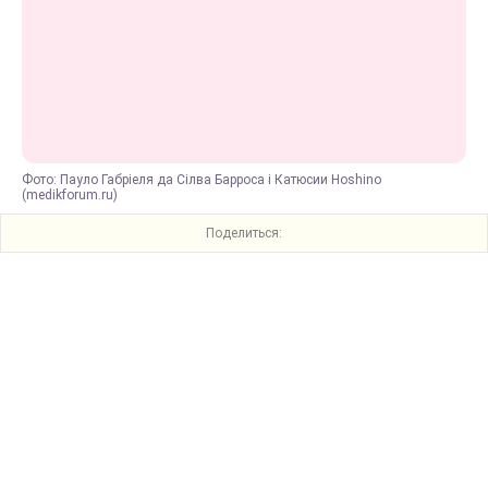
Фото: Пауло Габріеля да Сілва Барроса і Катюсии Hoshino
(medikforum.ru)
Поделиться: