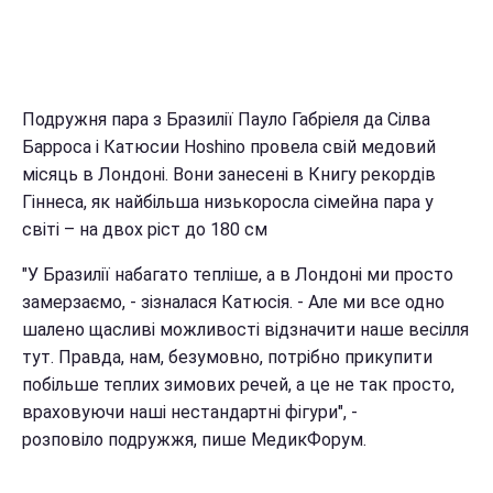
Подружня пара з Бразилії Пауло Габріеля да Сілва
Барроса і Катюсии Hoshino провела свій медовий
місяць в Лондоні. Вони занесені в Книгу рекордів
Гіннеса, як найбільша низькоросла сімейна пара у
світі – на двох ріст до 180 см
"У Бразилії набагато тепліше, а в Лондоні ми просто
замерзаємо, - зізналася Катюсiя. - Але ми все одно
шалено щасливі можливості відзначити наше весілля
тут. Правда, нам, безумовно, потрібно прикупити
побільше теплих зимових речей, а це не так просто,
враховуючи наші нестандартні фігури", -
розповіло подружжя, пише МедикФорум.