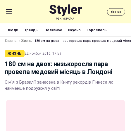
rbc.ua
Люди
Тренды
Полезное
Вкусно
Гороскопы
Главная
›
Жизнь
›
180 см на двох: низькоросла пара провела медовий міся
ЖИЗНЬ
22 ноября 2016, 17:59
180 см на двох: низькоросла пара
провела медовий місяць в Лондоні
Сім'я з Бразилії занесена в Книгу рекордів Гіннеса як
найменше подружжя у світі