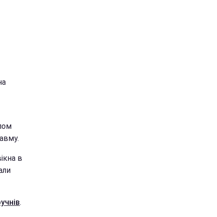
на
елом
авму.
ікна в
али
учнів
.