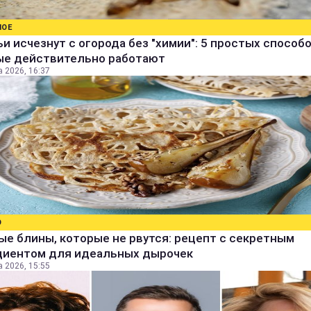
НОЕ
и исчезнут с огорода без "химии": 5 простых способо
ые действительно работают
а 2026, 16:37
О
е блины, которые не рвутся: рецепт с секретным
диентом для идеальных дырочек
а 2026, 15:55