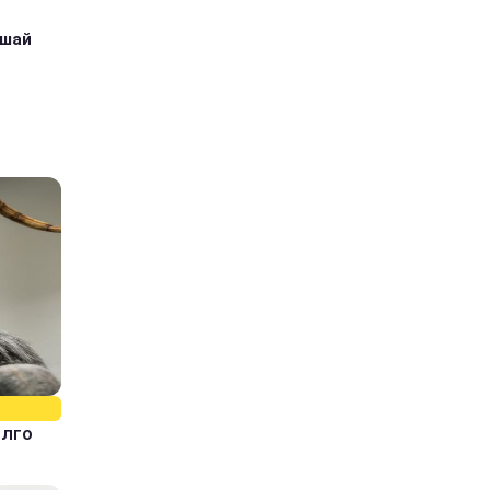
ушай
олго