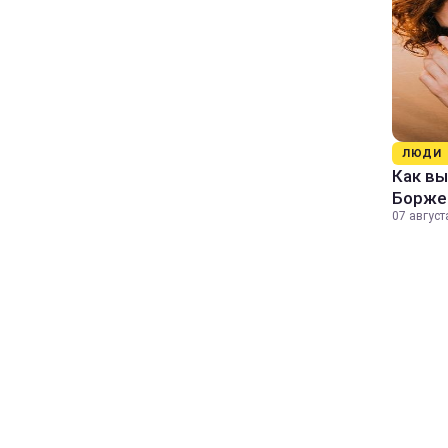
ЛЮДИ
Как в
Борже
07 август