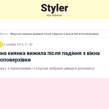
Жизнь
›
80-річна киянка вижила після падіння з вікна багатоповерхівки
21 ноября 2016, 11:42
чна киянка вижила після падіння з вікна
оповерхівки
ерку з переломами і струсом забрала швидка допомога