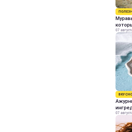
ПОЛЕЗ
Муравь
котор
07 август
ВКУСН
Ажурны
ингре
07 август