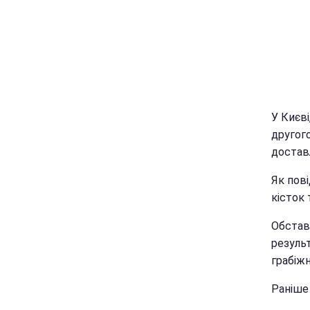
У Києві
другог
достав
Як пові
кісток 
Обстави
результ
грабіжн
Раніше