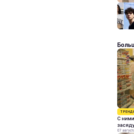
Больш
ТРЕНД
С ними
засяду
07 август