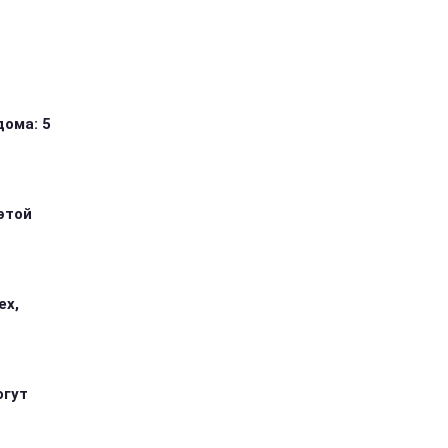
дома: 5
этой
ех,
огут