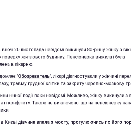
, вночі 20 листопада невідомі викинули 80-річну жінку з вік
о поверху житлового будинку. Пенсіонерка вижила і була
лена в лікарню.
домляє "
Обозреватель
", лікарі діагностували у жінчині пер
тазу, травму грудної клітки та закриту черепно-мозкову тр
ни нічної події поки невідомі. Можливо, жінку викинули з в
аті конфлікту. Також не виключено, що на пенсіонерку нап
ики.
 в Києві
дівчина впала з мосту, прогулюючись по його пор