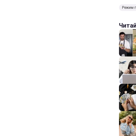
Режим 
Чита