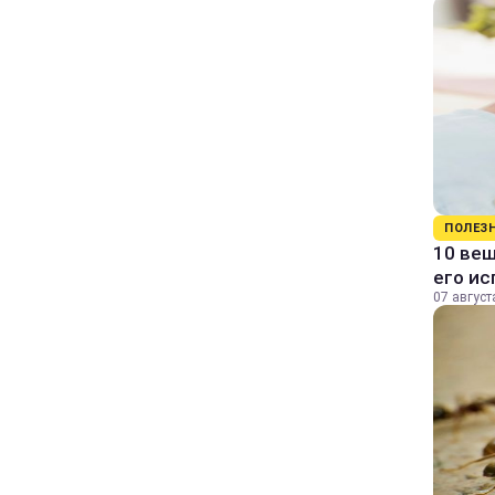
ПОЛЕЗ
10 вещ
его и
07 август