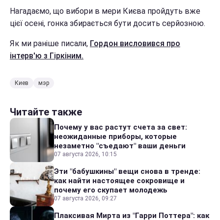
Нагадаємо, що вибори в мери Києва пройдуть вже
цієї осені, гонка збирається бути досить серйозною.
Як ми раніше писали,
Гордон висловився про
інтерв'ю з Гіркіним.
Киев
мэр
Читайте также
Почему у вас растут счета за свет:
неожиданные приборы, которые
незаметно "съедают" ваши деньги
07 августа 2026, 10:15
Эти "бабушкины" вещи снова в тренде:
как найти настоящее сокровище и
почему его скупает молодежь
07 августа 2026, 09:27
Плаксивая Мирта из "Гарри Поттера": как