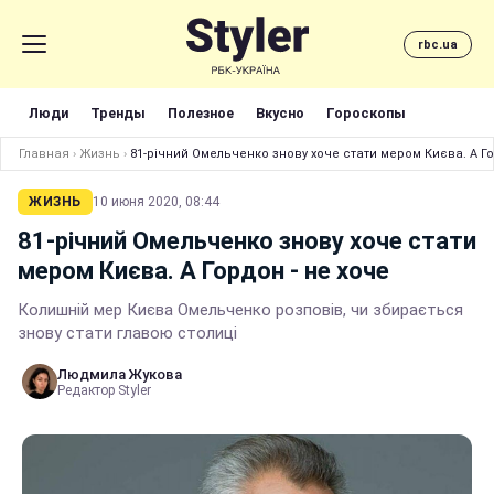
rbc.ua
Люди
Тренды
Полезное
Вкусно
Гороскопы
Главная
›
Жизнь
›
81-річний Омельченко знову хоче стати мером Києва. А Го
ЖИЗНЬ
10 июня 2020, 08:44
81-річний Омельченко знову хоче стати
мером Києва. А Гордон - не хоче
Колишній мер Києва Омельченко розповів, чи збирається
знову стати главою столиці
Людмила Жукова
Редактор Styler