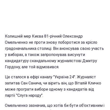
Колишній мер Києва 81-річний Олександр
Омельченко не проти знову поборотися за крісло
градоначальника столиці. Він анонсував свою участь
у виборах, а також запропонував висунути
кандидатуру скандальному журналістові Дмитру
Гордону, але той відмовився.
Це сталося в ефірі каналу "Україна 24". Журналіст
запитав Сан Санича, чи вірить він, що Віталій Кличко
може програти вибори одному з кандидатів від
партії "Слуга народу".
Омельченко зазначив, що хотів би бути об'єктивним і